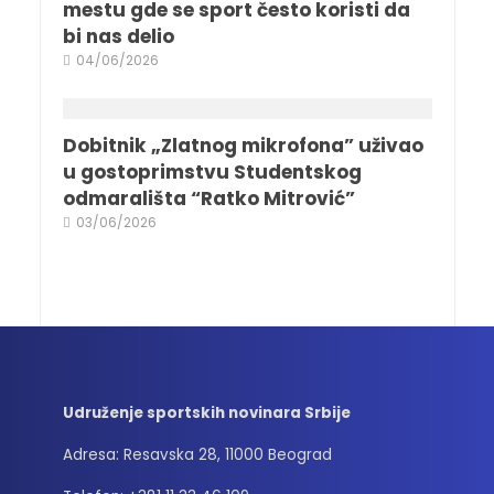
mestu gde se sport često koristi da
bi nas delio
04/06/2026
Dobitnik „Zlatnog mikrofona” uživao
u gostoprimstvu Studentskog
odmarališta “Ratko Mitrović”
03/06/2026
Udruženje sportskih novinara Srbije
Adresa: Resavska 28, 11000 Beograd