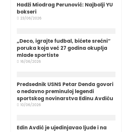
Hadži Miodrag Perunović: Najbolji YU
bokseri
23/06/2026
„Deco, igrajte fudbal, bićete srećni“
poruka koja već 27 godina okuplja
mlade sportiste
16/06/2026
Predsednik USNS Petar Denda govori
o nedavno preminuloj legendi
sportskog novinarstva Edinu Avdiću
10/06/2026
Edin Avdić je ujedinjavao ljude i na