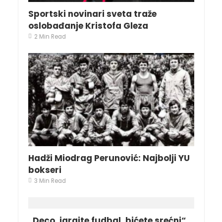
Sportski novinari sveta traže
oslobađanje Kristofa Gleza
2 Min Read
Hadži Miodrag Perunović: Najbolji YU
bokseri
3 Min Read
„Deco, igrajte fudbal, bićete srećni“