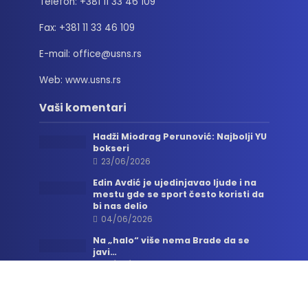
Telefon: +381 11 33 46 109
Fax: +381 11 33 46 109
E-mail: office@usns.rs
Web: www.usns.rs
Vaši komentari
Hadži Miodrag Perunović: Najbolji YU
bokseri
23/06/2026
Edin Avdić je ujedinjavao ljude i na
mestu gde se sport često koristi da
bi nas delio
04/06/2026
Na „halo“ više nema Brade da se
javi…
06/05/2026