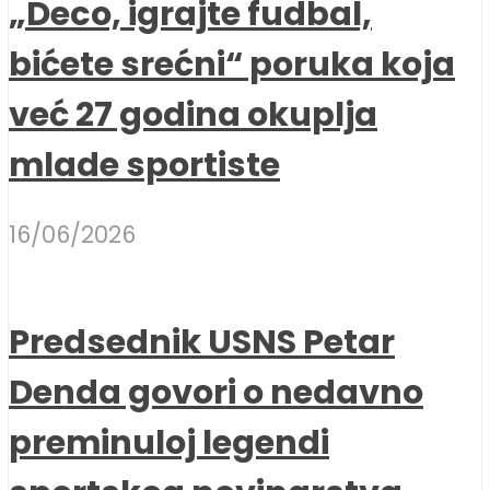
„Deco, igrajte fudbal,
bićete srećni“ poruka koja
već 27 godina okuplja
mlade sportiste
16/06/2026
Predsednik USNS Petar
Denda govori o nedavno
preminuloj legendi