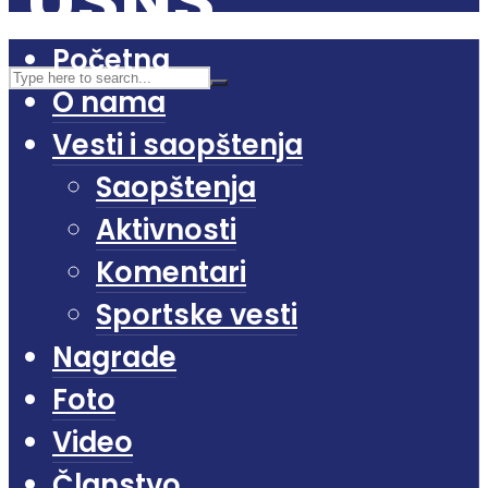
Početna
O nama
Vesti i saopštenja
Saopštenja
Aktivnosti
Komentari
Sportske vesti
Nagrade
Foto
Video
Članstvo