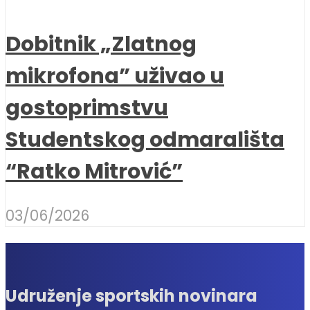
Dobitnik „Zlatnog
mikrofona” uživao u
gostoprimstvu
Studentskog odmarališta
“Ratko Mitrović”
03/06/2026
Udruženje sportskih novinara