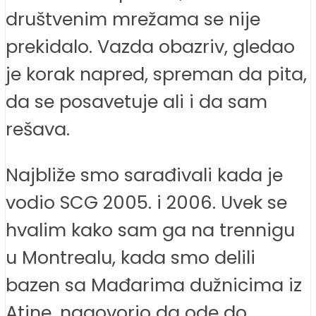
društvenim mrežama se nije
prekidalo. Vazda obazriv, gledao
je korak napred, spreman da pita,
da se posavetuje ali i da sam
rešava.
Najbliže smo sarađivali kada je
vodio SCG 2005. i 2006. Uvek se
hvalim kako sam ga na trennigu
u Montrealu, kada smo delili
bazen sa Mađarima dužnicima iz
Atine, nagovorio da ode do