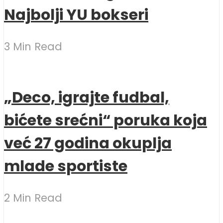
Najbolji YU bokseri
3 Min Read
„Deco, igrajte fudbal,
bićete srećni“ poruka koja
već 27 godina okuplja
mlade sportiste
2 Min Read