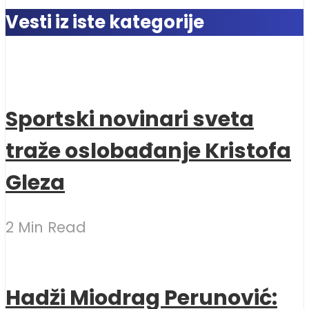
Vesti iz iste kategorije
Sportski novinari sveta
traže oslobađanje Kristofa
Gleza
2 Min Read
Hadži Miodrag Perunović: