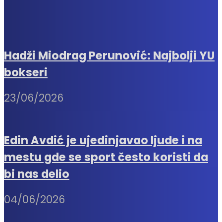
Hadži Miodrag Perunović: Najbolji YU
bokseri
23/06/2026
Edin Avdić je ujedinjavao ljude i na
mestu gde se sport često koristi da
bi nas delio
04/06/2026