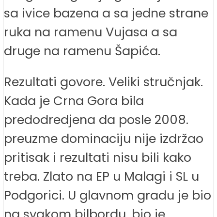
sa ivice bazena a sa jedne strane
ruka na ramenu Vujasa a sa
druge na ramenu Šapića.
Rezultati govore. Veliki stručnjak.
Kada je Crna Gora bila
predodredjena da posle 2008.
preuzme dominaciju nije izdržao
pritisak i rezultati nisu bili kako
treba. Zlato na EP u Malagi i SL u
Podgorici. U glavnom gradu je bio
na svakom bilbordu, bio je