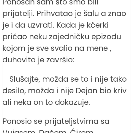
Ponosan sam što smo bili
prijatelji. Prihvatao je šalu a znao
je i da uzvrati. Kada je kćerki
pričao neku zajedničku epizodu
kojom je sve svalio na mene ,
duhovito je završio:
– Slušajte, možda se to i nije tako
desilo, možda i nije Dejan bio kriv
ali neka on to dokazuje.
Ponosio se prijateljstvima sa
Vujasem, Dačom, Ćirom,