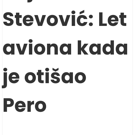
Stevović: Let
aviona kada
je otišao
Pero