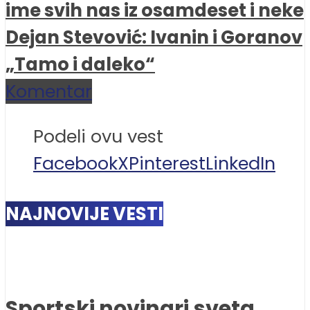
ime svih nas iz osamdeset i neke
Dejan Stevović: Ivanin i Goranov
„Tamo i daleko“
Komentar
Podeli ovu vest
Facebook
X
Pinterest
LinkedIn
NAJNOVIJE VESTI
Sportski novinari sveta