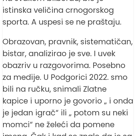
istinska veličina crnogorskog
sporta. A uspesi se ne praštaju.
Obrazovan, pravnik, sistematičan,
bistar, analizirao je sve. I uvek
obazriv u razgovorima. Posebno
za medije. U Podgorici 2022. smo
bili na ručku, snimali Zlatne
kapice i uporno je govorio „ i onda
je jedan igrač“ ili „ potom su neki
momci“ ne želeći da pomene