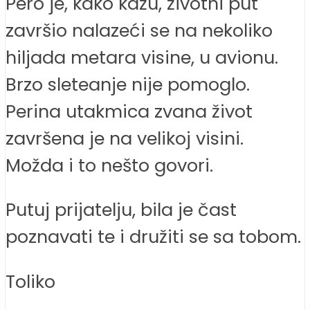
Pero je, kako kažu, životni put
završio nalazeći se na nekoliko
hiljada metara visine, u avionu.
Brzo sleteanje nije pomoglo.
Perina utakmica zvana život
završena je na velikoj visini.
Možda i to nešto govori.
Putuj prijatelju, bila je čast
poznavati te i družiti se sa tobom.
Toliko