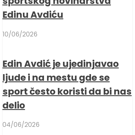
sportskog novinarstva
Edinu Avdiću
10/06/2026
Edin Avdić je ujedinjavao
ljude i na mestu gde se
sport često koristi da bi nas
delio
04/06/2026