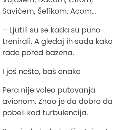
Savićem, Šefikom, Acom…
– Ljutili su se kada su puno
trenirali. A gledaj ih sada kako
rade pored bazena.
I još nešto, baš onako
Pera nije voleo putovanja
avionom. Znao je da dobro da
pobeli kod turbulencija.