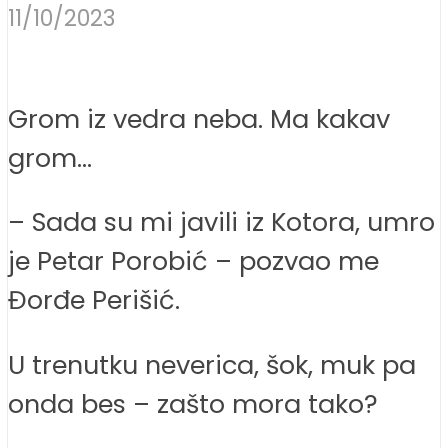
11/10/2023
Grom iz vedra neba. Ma kakav
grom…
– Sada su mi javili iz Kotora, umro
je Petar Porobić – pozvao me
Đorđe Perišić.
U trenutku neverica, šok, muk pa
onda bes – zašto mora tako?