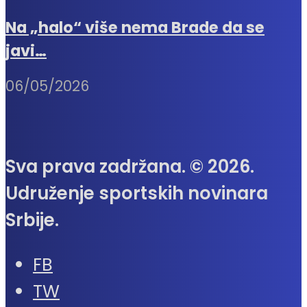
Na „halo“ više nema Brade da se
javi…
06/05/2026
Sva prava zadržana. © 2026.
Udruženje sportskih novinara
Srbije.
FB
TW