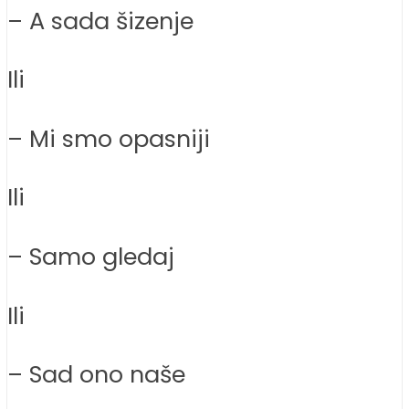
– A sada šizenje
Ili
– Mi smo opasniji
Ili
– Samo gledaj
Ili
– Sad ono naše