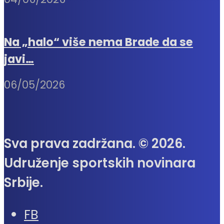
Na „halo“ više nema Brade da se
javi…
06/05/2026
Sva prava zadržana. © 2026.
Udruženje sportskih novinara
Srbije.
FB