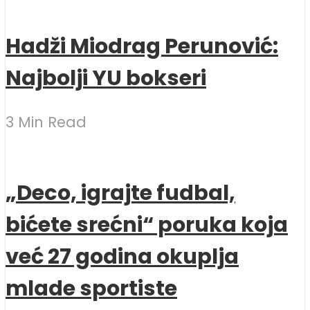
Hadži Miodrag Perunović:
Najbolji YU bokseri
3 Min Read
„Deco, igrajte fudbal,
bićete srećni“ poruka koja
već 27 godina okuplja
mlade sportiste