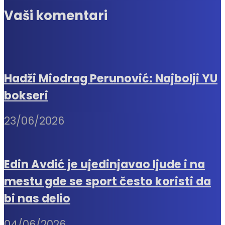
Vaši komentari
Hadži Miodrag Perunović: Najbolji YU
bokseri
23/06/2026
Edin Avdić je ujedinjavao ljude i na
mestu gde se sport često koristi da
bi nas delio
04/06/2026