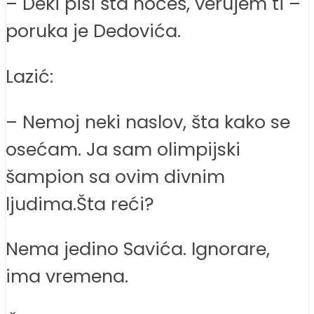
– Deki piši šta hoćeš, verujem ti –
poruka je Dedovića.
Lazić:
– Nemoj neki naslov, šta kako se
osećam. Ja sam olimpijski
šampion sa ovim divnim
ljudima.Šta reći?
Nema jedino Savića. Ignorare,
ima vremena.