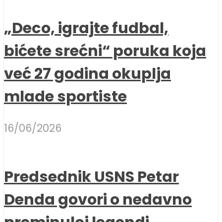
„Deco, igrajte fudbal,
bićete srećni“ poruka koja
već 27 godina okuplja
mlade sportiste
16/06/2026
Predsednik USNS Petar
Denda govori o nedavno