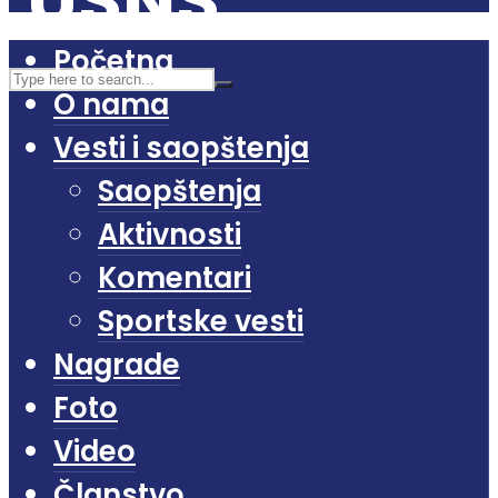
Početna
O nama
Vesti i saopštenja
Saopštenja
Aktivnosti
Komentari
Sportske vesti
Nagrade
Foto
Video
Članstvo