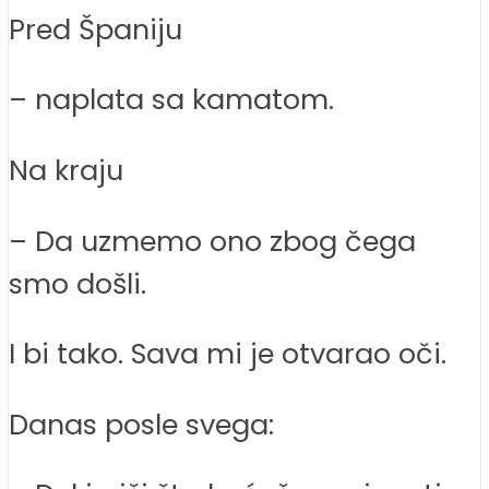
Pred Španiju
– naplata sa kamatom.
Na kraju
– Da uzmemo ono zbog čega
smo došli.
I bi tako. Sava mi je otvarao oči.
Danas posle svega: