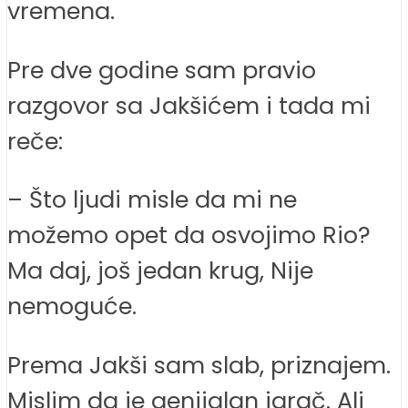
vremena.
Pre dve godine sam pravio
razgovor sa Jakšićem i tada mi
reče:
– Što ljudi misle da mi ne
možemo opet da osvojimo Rio?
Ma daj, još jedan krug, Nije
nemoguće.
Prema Jakši sam slab, priznajem.
Mislim da je genijalan igrač. Ali