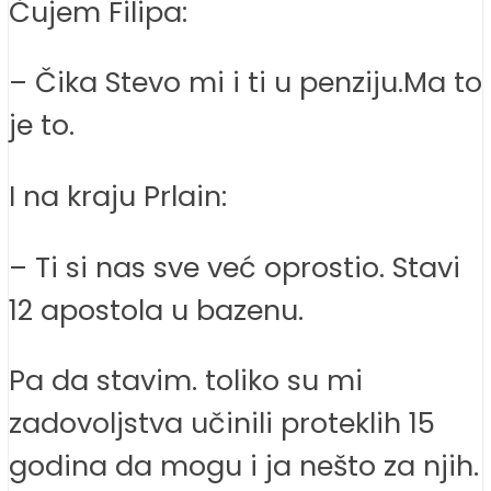
Čujem Filipa:
– Čika Stevo mi i ti u penziju.Ma to
je to.
I na kraju Prlain:
– Ti si nas sve već oprostio. Stavi
12 apostola u bazenu.
Pa da stavim. toliko su mi
zadovoljstva učinili proteklih 15
godina da mogu i ja nešto za njih.