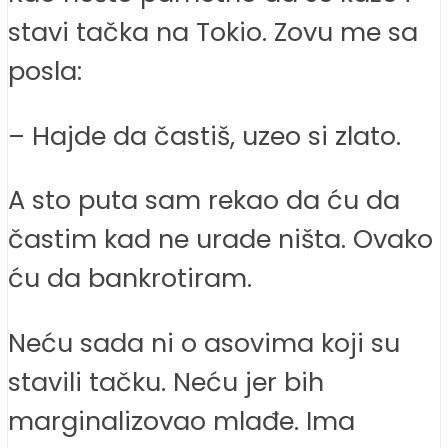
stavi tačka na Tokio. Zovu me sa
posla:
– Hajde da častiš, uzeo si zlato.
A sto puta sam rekao da ću da
častim kad ne urade ništa. Ovako
ću da bankrotiram.
Neću sada ni o asovima koji su
stavili tačku. Neću jer bih
marginalizovao mlađe. Ima