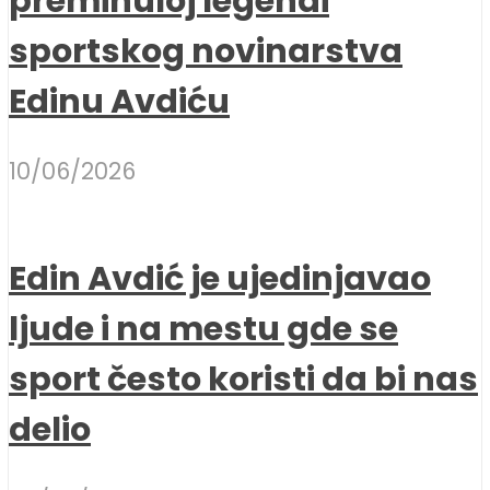
preminuloj legendi
sportskog novinarstva
Edinu Avdiću
10/06/2026
Edin Avdić je ujedinjavao
ljude i na mestu gde se
sport često koristi da bi nas
delio