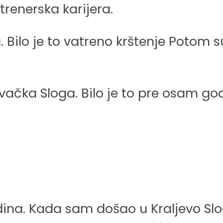
trenerska karijera.
Bilo je to vatreno krštenje Potom s
evačka Sloga. Bilo je to pre osam god
dina. Kada sam došao u Kraljevo Slo