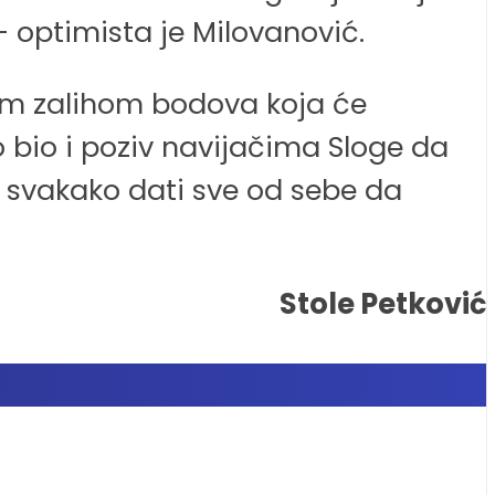
 optimista je Milovanović.
m zalihom bodova koja će
 bio i poziv navijačima Sloge da
e svakako dati sve od sebe da
Stole Petković