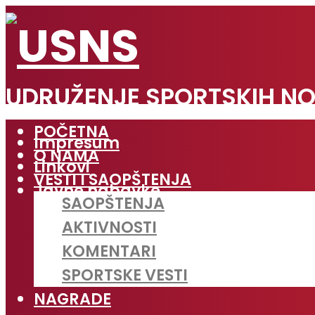
UDRUŽENJE SPORTSKIH NO
POČETNA
Impresum
O NAMA
Linkovi
VESTI I SAOPŠTENJA
Javne nabavke
SAOPŠTENJA
AKTIVNOSTI
KOMENTARI
SPORTSKE VESTI
NAGRADE