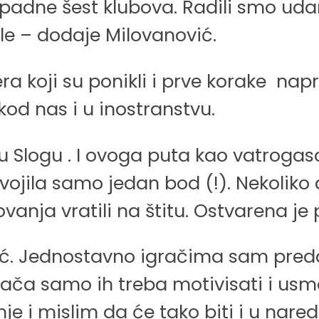
 ispadne šest klubova. Radili smo uda
le – dodaje Milovanović.
era koji su ponikli i prve korake nap
kod nas i u inostranstvu.
u Slogu . I ovoga puta kao vatrogas
 osvojila samo jedan bod (!). Nekol
ovanja vratili na štitu. Ostvarena je
ć. Jednostavno igračima sam predo
grača samo ih treba motivisati i u
 i mislim da će tako biti i u nared