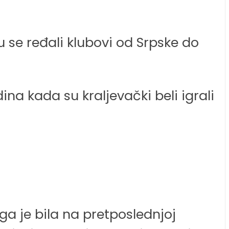
u se ređali klubovi od Srpske do
ina kada su kraljevački beli igrali
ga je bila na pretposlednjoj