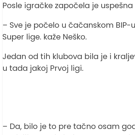
Posle igračke započela je uspešna 
– Sve je počelo u čačanskom BIP-u. 
Super lige. kaže Neško.
Jedan od tih klubova bila je i kralj
u tada jakoj Prvoj ligi.
– Da, bilo je to pre tačno osam go