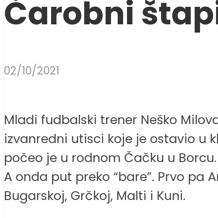
Čarobni štap
02/10/2021
Mladi fudbalski trener Neško Milova
izvanredni utisci koje je ostavio u
počeo je u rodnom Čačku u Borcu. 
A onda put preko “bare”. Prvo pa Am
Bugarskoj, Grčkoj, Malti i Kuni.