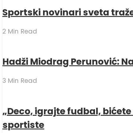
Sportski novinari sveta traž
2 Min Read
Hadži Miodrag Perunović: Naj
3 Min Read
„Deco, igrajte fudbal, bićet
sportiste