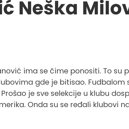
ić Neška Mil
nović ima se čime ponositi. To su pr
 klubovima gde je bitisao. Fudbalom 
Prošao je sve selekcije u klubu dos
erika. Onda su se ređali klubovi naj