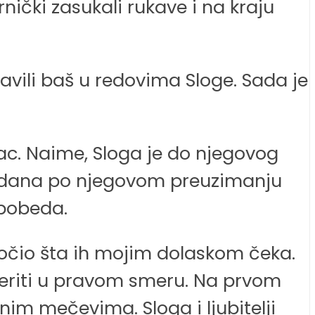
rnički zasukali rukave i na kraju
ravili baš u redovima Sloge. Sada je
ac. Naime, Sloga je do njegovog
iko dana po njegovom preuzimanju
 pobeda.
čio šta ih mojim dolaskom čeka.
smeriti u pravom smeru. Na prvom
nim mečevima. Sloga i ljubitelji