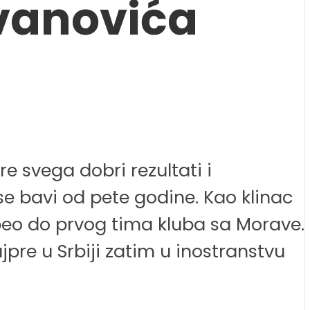
ovanovića
e svega dobri rezultati i
se bavi od pete godine. Kao klinac
peo do prvog tima kluba sa Morave.
pre u Srbiji zatim u inostranstvu