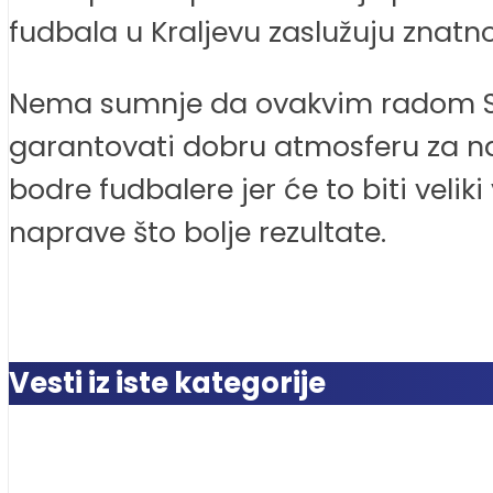
fudbala u Kraljevu zaslužuju znatn
Nema sumnje da ovakvim radom Sl
garantovati dobru atmosferu za nas
bodre fudbalere jer će to biti vel
naprave što bolje rezultate.
Vesti iz iste kategorije