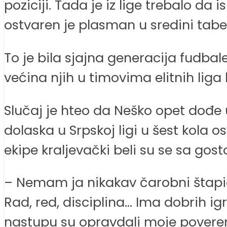
poziciji. Tada je iz lige trebalo da
ostvaren je plasman u sredini tabe
To je bila sjajna generacija fudbal
većina njih u timovima elitnih liga 
Slučaj je hteo da Neško opet dođe 
dolaska u Srpskoj ligi u šest kola
ekipe kraljevački beli su se sa gost
– Nemam ja nikakav čarobni štapi
Rad, red, disciplina… Ima dobrih i
nastupu su opravdali moje poverenje