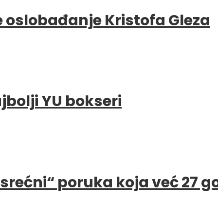
e oslobađanje Kristofa Gleza
bolji YU bokseri
e srećni“ poruka koja već 27 