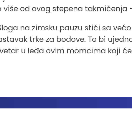
o više od ovog stepena takmičenja –
oga na zimsku pauzu stići sa većo
tavak trke za bodove. To bi ujedno
iki vetar u leđa ovim momcima koji ć