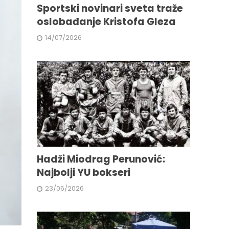
Sportski novinari sveta traže
oslobađanje Kristofa Gleza
14/07/2026
Hadži Miodrag Perunović:
Najbolji YU bokseri
23/06/2026