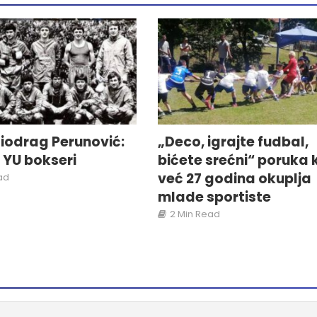
iodrag Perunović:
„Deco, igrajte fudbal,
i YU bokseri
bićete srećni“ poruka 
već 27 godina okuplja
ad
mlade sportiste
2 Min Read