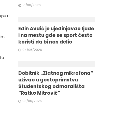
10/06/2026
upu u
Edin Avdić je ujedinjavao ljude
i na mestu gde se sport često
kim
koristi da bi nas delio
04/06/2026
ufa
Dobitnik „Zlatnog mikrofona”
uživao u gostoprimstvu
Studentskog odmarališta
“Ratko Mitrović”
03/06/2026