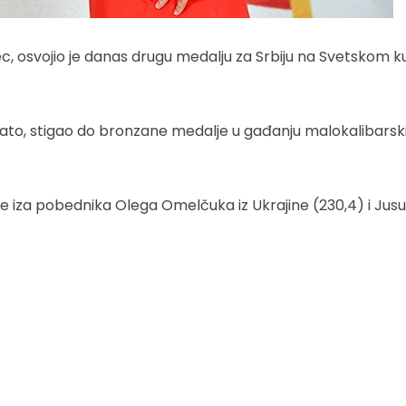
ec, osvojio je danas drugu medalju za Srbiju na Svetskom k
o zlato, stigao do bronzane medalje u gađanju malokalibars
se iza pobednika Olega Omelčuka iz Ukrajine (230,4) i Jus