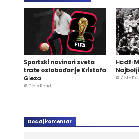
Sportski novinari sveta
Hadži M
traže oslobađanje Kristofa
Najbolj
Gleza
3 Min Re
2 Min Read
Dodaj komentar