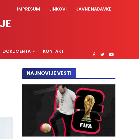
IMPRESUM
LINKOVI
JAVNE NABAVKE
JE
DOKUMENTA
KONTAKT
NAJNOVIJE VESTI