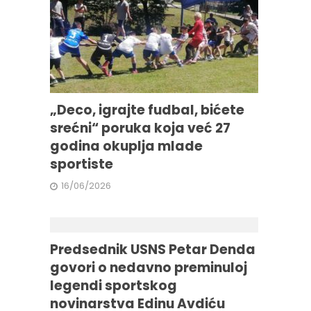
„Deco, igrajte fudbal, bićete
srećni“ poruka koja već 27
godina okuplja mlade
sportiste
16/06/2026
Predsednik USNS Petar Denda
govori o nedavno preminuloj
legendi sportskog
novinarstva Edinu Avdiću