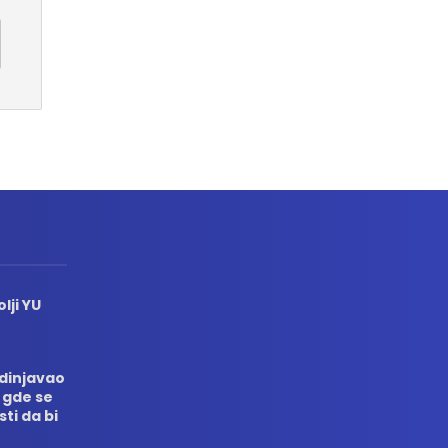
lji YU
edinjavao
 gde se
sti da bi