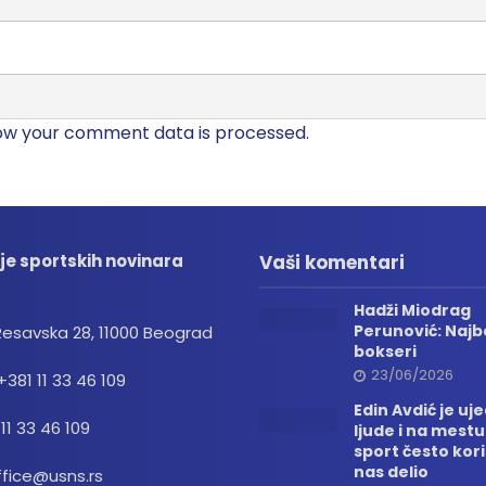
ow your comment data is processed.
je sportskih novinara
Vaši komentari
Hadži Miodrag
Perunović: Najbo
Resavska 28, 11000 Beograd
bokseri
23/06/2026
+381 11 33 46 109
Edin Avdić je uj
 11 33 46 109
ljude i na mestu
sport često kori
nas delio
ffice@usns.rs