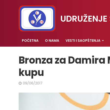
UDRUŽENJE 
POČETNA
O NAMA
VESTI I SAOPŠTENJA
Bronza za Damira
kupu
09/06/2017