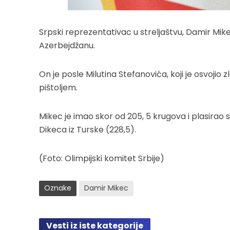
Srpski reprezentativac u streljaštvu, Damir Mik
Azerbejdžanu.
On je posle Milutina Stefanovića, koji je osvoji
pištoljem.
Mikec je imao skor od 205, 5 krugova i plasirao 
Dikeca iz Turske (228,5).
(Foto: Olimpijski komitet Srbije)
Oznake
Damir Mikec
Vesti iz iste kategorije