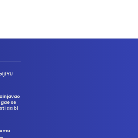
lji YU
edinjavao
 gde se
sti da bi
 nema
i…