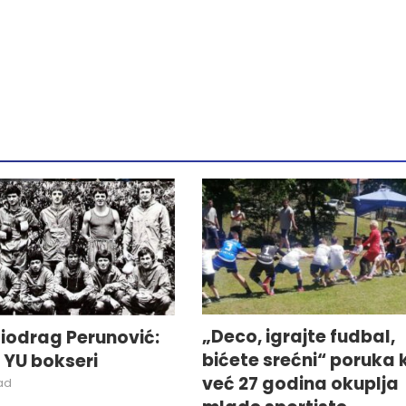
„Deco, igrajte fudbal,
iodrag Perunović:
bićete srećni“ poruka 
i YU bokseri
već 27 godina okuplja
ad