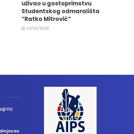
uživao u gostoprimstvu
Studentskog odmarališta
“Ratko Mitrović”
03/06/2026
lji YU
edinjavao