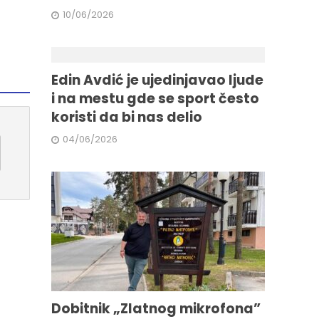
10/06/2026
Edin Avdić je ujedinjavao ljude
i na mestu gde se sport često
koristi da bi nas delio
04/06/2026
Dobitnik „Zlatnog mikrofona”