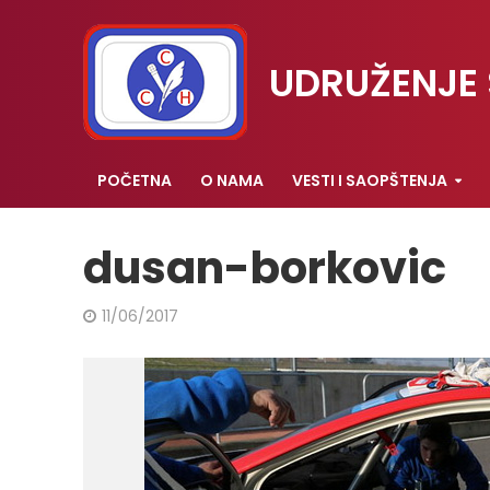
UDRUŽENJE 
POČETNA
O NAMA
VESTI I SAOPŠTENJA
dusan-borkovic
11/06/2017