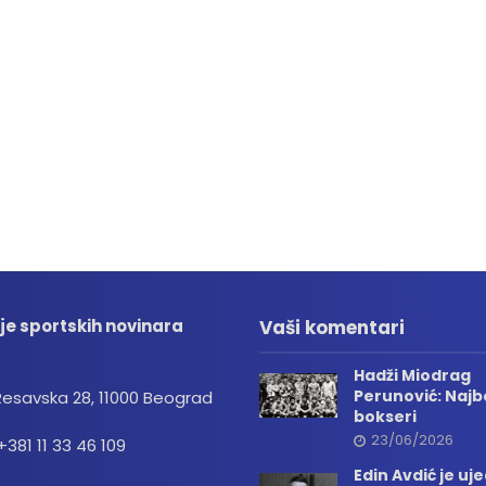
je sportskih novinara
Vaši komentari
Hadži Miodrag
Perunović: Najbo
Resavska 28, 11000 Beograd
bokseri
23/06/2026
+381 11 33 46 109
Edin Avdić je uj