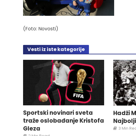
(Foto: Novosti)
Vesti iz iste kategorije
Sportski novinari sveta
Hadži M
traže oslobađanje Kristofa
Najbolj
Gleza
3 Min Re
2 Min Read