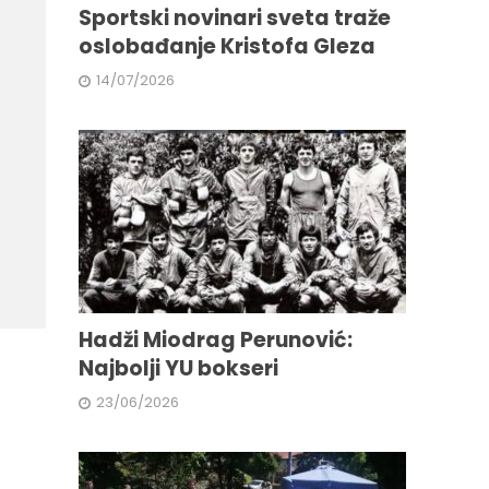
Sportski novinari sveta traže
oslobađanje Kristofa Gleza
14/07/2026
Hadži Miodrag Perunović:
Najbolji YU bokseri
23/06/2026