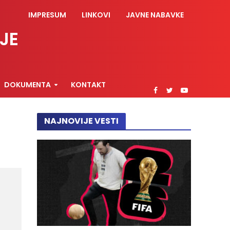
IMPRESUM
LINKOVI
JAVNE NABAVKE
JE
DOKUMENTA
KONTAKT
NAJNOVIJE VESTI