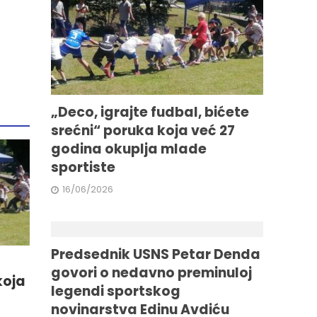
„Deco, igrajte fudbal, bićete
srećni“ poruka koja već 27
godina okuplja mlade
sportiste
16/06/2026
Predsednik USNS Petar Denda
govori o nedavno preminuloj
koja
legendi sportskog
novinarstva Edinu Avdiću