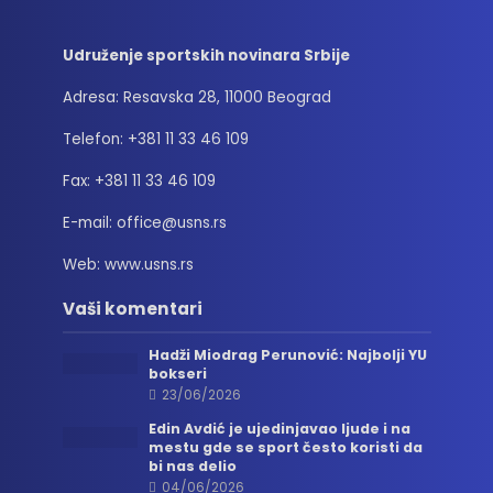
Udruženje sportskih novinara Srbije
Adresa: Resavska 28, 11000 Beograd
Telefon: +381 11 33 46 109
Fax: +381 11 33 46 109
E-mail: office@usns.rs
Web: www.usns.rs
Vaši komentari
Hadži Miodrag Perunović: Najbolji YU
bokseri
23/06/2026
Edin Avdić je ujedinjavao ljude i na
mestu gde se sport često koristi da
bi nas delio
04/06/2026