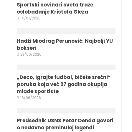
Sportski novinari sveta traže
oslobađanje Kristofa Gleza
14/07/2026
Hadži Miodrag Perunović: Najbolji YU
bokseri
23/06/2026
„Deco, igrajte fudbal, bićete srećni“
poruka koja već 27 godina okuplja
mlade sportiste
16/06/2026
Predsednik USNS Petar Denda govori
o nedavno preminuloj legendi