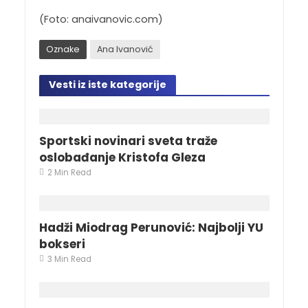
(Foto: anaivanovic.com)
Oznake
Ana Ivanović
Vesti iz iste kategorije
Sportski novinari sveta traže
oslobađanje Kristofa Gleza
2 Min Read
Hadži Miodrag Perunović: Najbolji YU
bokseri
3 Min Read