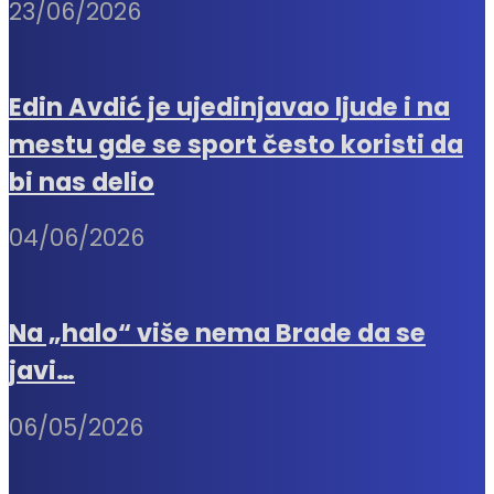
23/06/2026
Edin Avdić je ujedinjavao ljude i na
mestu gde se sport često koristi da
bi nas delio
04/06/2026
Na „halo“ više nema Brade da se
javi…
06/05/2026