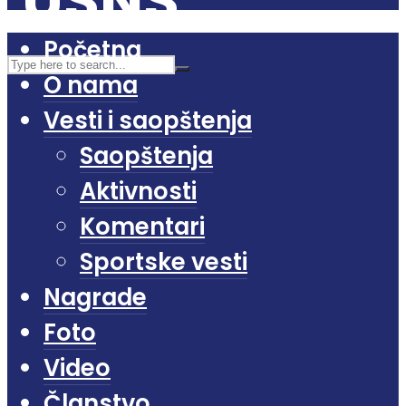
Početna
O nama
Vesti i saopštenja
Saopštenja
Aktivnosti
Komentari
Sportske vesti
Nagrade
Foto
Video
Članstvo