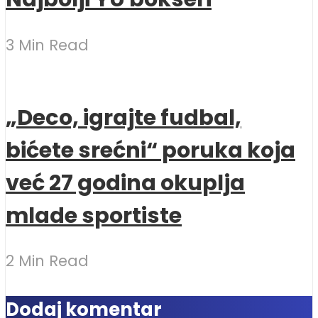
3 Min Read
„Deco, igrajte fudbal,
bićete srećni“ poruka koja
već 27 godina okuplja
mlade sportiste
2 Min Read
Dodaj komentar