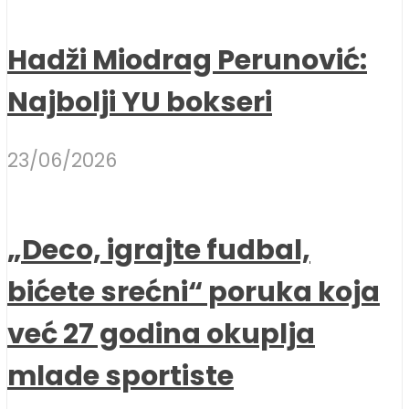
Hadži Miodrag Perunović:
Najbolji YU bokseri
23/06/2026
„Deco, igrajte fudbal,
bićete srećni“ poruka koja
već 27 godina okuplja
mlade sportiste