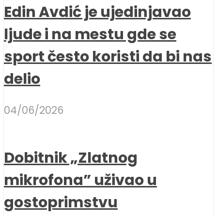
Edin Avdić je ujedinjavao
ljude i na mestu gde se
sport često koristi da bi nas
delio
04/06/2026
Dobitnik „Zlatnog
mikrofona” uživao u
gostoprimstvu