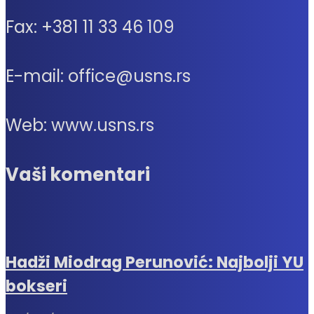
Fax: +381 11 33 46 109
E-mail: office@usns.rs
Web: www.usns.rs
Vaši komentari
Hadži Miodrag Perunović: Najbolji YU
bokseri