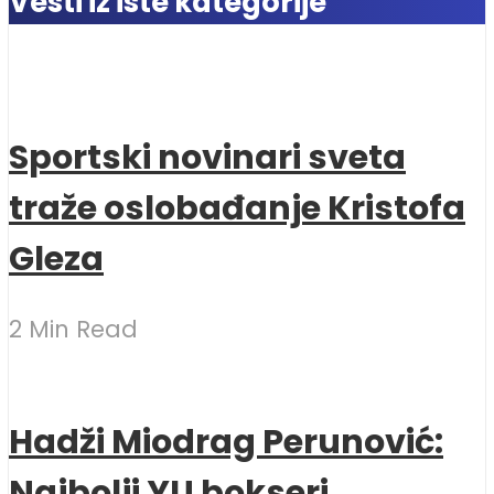
Vesti iz iste kategorije
Sportski novinari sveta
traže oslobađanje Kristofa
Gleza
2 Min Read
Hadži Miodrag Perunović:
Najbolji YU bokseri