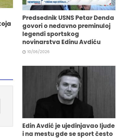
Predsednik USNS Petar Denda
koja
govori o nedavno preminuloj
legendi sportskog
novinarstva Edinu Avdiću
10/06/2026
Edin Avdić je ujedinjavao ljude
i na mestu gde se sport često