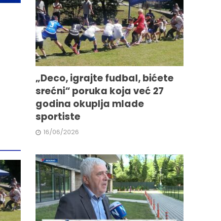
„Deco, igrajte fudbal, bićete
srećni“ poruka koja već 27
godina okuplja mlade
sportiste
16/06/2026