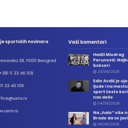
je sportskih novinara
Vaši komentari
Hadži Miodrag
Perunović: Najbo
Resavska 28, 11000 Beograd
bokseri
23/06/2026
+381 11 33 46 109
Edin Avdić je uj
 11 33 46 109
ljude i na mestu
sport često kori
nas delio
ffice@usns.rs
04/06/2026
.usns.rs
Na „halo“ više
Brade da se jav
06/05/2026