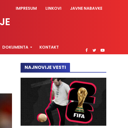
IMPRESUM
LINKOVI
JAVNE NABAVKE
JE
DOKUMENTA
KONTAKT
NAJNOVIJE VESTI