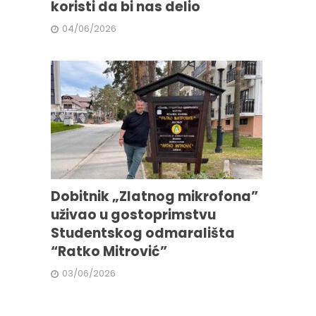
koristi da bi nas delio
04/06/2026
Dobitnik „Zlatnog mikrofona”
uživao u gostoprimstvu
Studentskog odmarališta
“Ratko Mitrović”
03/06/2026