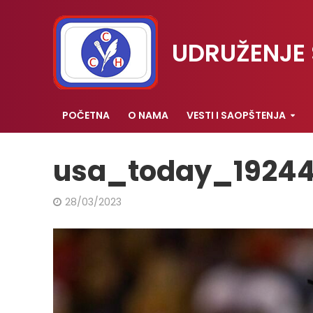
UDRUŽENJE 
POČETNA
O NAMA
VESTI I SAOPŠTENJA
usa_today_19244
28/03/2023