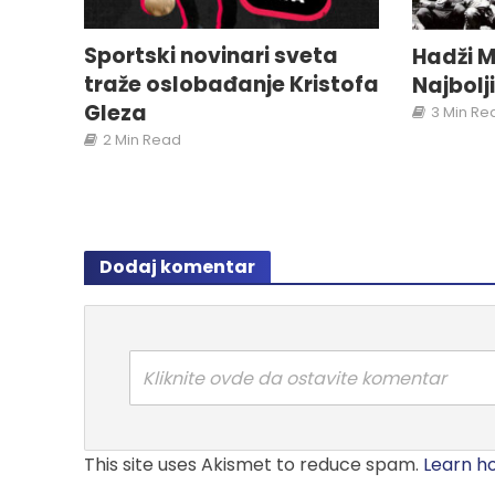
Sportski novinari sveta
Hadži M
traže oslobađanje Kristofa
Najbolj
Gleza
3 Min Re
2 Min Read
Dodaj komentar
Kliknite ovde da ostavite komentar
This site uses Akismet to reduce spam.
Learn h