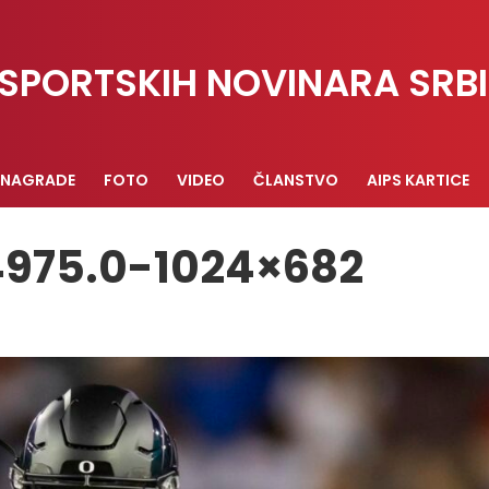
SPORTSKIH NOVINARA SRBI
NAGRADE
FOTO
VIDEO
ČLANSTVO
AIPS KARTICE
975.0-1024×682