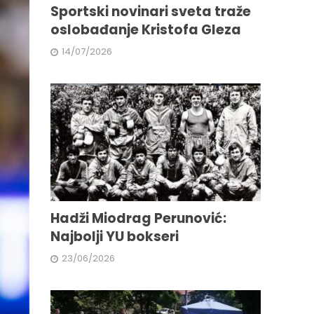
Sportski novinari sveta traže
oslobađanje Kristofa Gleza
14/07/2026
Hadži Miodrag Perunović:
Najbolji YU bokseri
23/06/2026