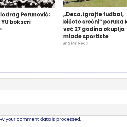
„Deco, igrajte fudbal,
iodrag Perunović:
bićete srećni“ poruka 
i YU bokseri
već 27 godina okuplja
ad
mlade sportiste
2 Min Read
ow your comment data is processed.