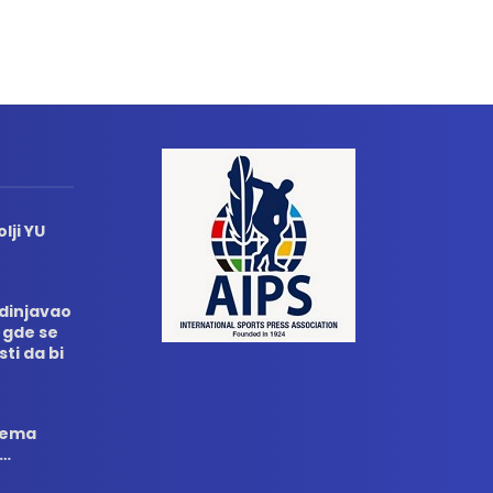
lji YU
edinjavao
 gde se
sti da bi
 nema
i…