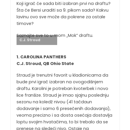
Koji igrač će sada biti izabran prvi na draftu?
Šta će Bersi uraditi sa 9. pikom sada? Kakvu
lavinu ovo sve može da pokrene za ostale
timove?
Saznajte sve to u mom „Mok” draftu.
C.J. Stroud
1. CAROLINA PANTHERS
C.J. Stroud, QB Ohio State
Straud je trenutni favorit u kladionicama da
bude prvi igrač izabran na ovogodišnjem
draftu. Karolini je potreban kvoterbek i novo
lice franšize. Straud je imao sjajnu poslednju
sezonu na koledž nivou (41 tačdaun
dodavanje i samo 6 presečenih dodavanja),
veoma precizno i sa dosta osećaja dostavlja
loptu svojim hvatačima, to bi trebalo da se
prenese na sledeći nivo. Ostaje na