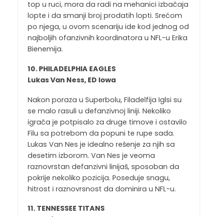
top u ruci, mora da radi na mehanici izbačaja
lopte i da smanji broj prodatih lopti. Srećom
po njega, u ovom scenariju ide kod jednog od
najboljih ofanzivnih koordinatora u NFL-u Erika
Bienemija.
10. PHILADELPHIA EAGLES
Lukas Van Ness, ED lowa
Nakon poraza u Superbolu, Filadelfija Iglsi su
se malo rasuli u defanzivnoj liniji. Nekoliko
igrača je potpisalo za druge timove i ostavilo
Filu sa potrebom da popuni te rupe sada.
Lukas Van Nes je idealno rešenje za njih sa
desetim izborom. Van Nes je veoma
raznovrstan defanzivni linijaš, sposoban da
pokrije nekoliko pozicija. Poseduje snagu,
hitrost i raznovrsnost da dominira u NFL-u.
11. TENNESSEE TITANS