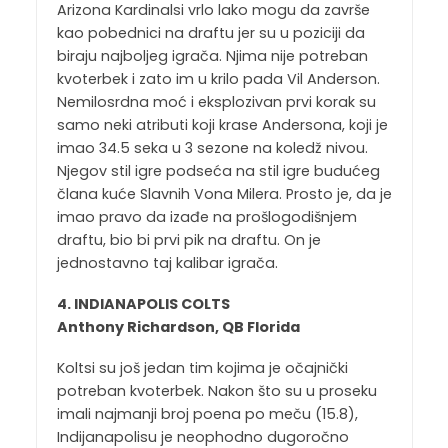
Arizona Kardinalsi vrlo lako mogu da završe
kao pobednici na draftu jer su u poziciji da
biraju najboljeg igrača. Njima nije potreban
kvoterbek i zato im u krilo pada Vil Anderson.
Nemilosrdna moć i eksplozivan prvi korak su
samo neki atributi koji krase Andersona, koji je
imao 34.5 seka u 3 sezone na koledž nivou.
Njegov stil igre podseća na stil igre budućeg
člana kuće Slavnih Vona Milera. Prosto je, da je
imao pravo da izađe na prošlogodišnjem
draftu, bio bi prvi pik na draftu. On je
jednostavno taj kalibar igrača.
4. INDIANAPOLIS COLTS
Anthony Richardson, QB Florida
Koltsi su još jedan tim kojima je očajnički
potreban kvoterbek. Nakon što su u proseku
imali najmanji broj poena po meču (15.8),
Indijanapolisu je neophodno dugoročno