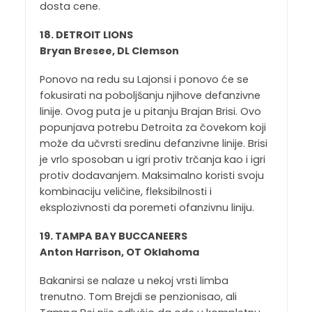
dosta cene.
18. DETROIT LIONS
Bryan Bresee, DL Clemson
Ponovo na redu su Lajonsi i ponovo će se
fokusirati na poboljšanju njihove defanzivne
linije. Ovog puta je u pitanju Brajan Brisi. Ovo
popunjava potrebu Detroita za čovekom koji
može da učvrsti sredinu defanzivne linije. Brisi
je vrlo sposoban u igri protiv trčanja kao i igri
protiv dodavanjem. Maksimalno koristi svoju
kombinaciju veličine, fleksibilnosti i
eksplozivnosti da poremeti ofanzivnu liniju.
19. TAMPA BAY BUCCANEERS
Anton Harrison, OT Oklahoma
Bakanirsi se nalaze u nekoj vrsti limba
trenutno. Tom Brejdi se penzionisao, ali