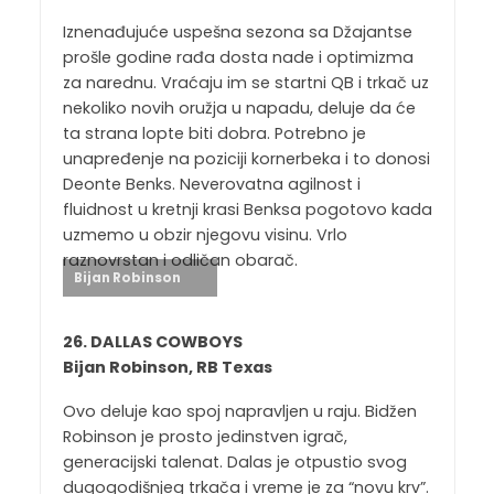
Iznenađujuće uspešna sezona sa Džajantse
prošle godine rađa dosta nade i optimizma
za narednu. Vraćaju im se startni QB i trkač uz
nekoliko novih oružja u napadu, deluje da će
ta strana lopte biti dobra. Potrebno je
unapređenje na poziciji kornerbeka i to donosi
Deonte Benks. Neverovatna agilnost i
fluidnost u kretnji krasi Benksa pogotovo kada
uzmemo u obzir njegovu visinu. Vrlo
raznovrstan i odličan obarač.
Bijan Robinson
26. DALLAS COWBOYS
Bijan Robinson, RB Texas
Ovo deluje kao spoj napravljen u raju. Bidžen
Robinson je prosto jedinstven igrač,
generacijski talenat. Dalas je otpustio svog
dugogodišnjeg trkača i vreme je za “novu krv”.