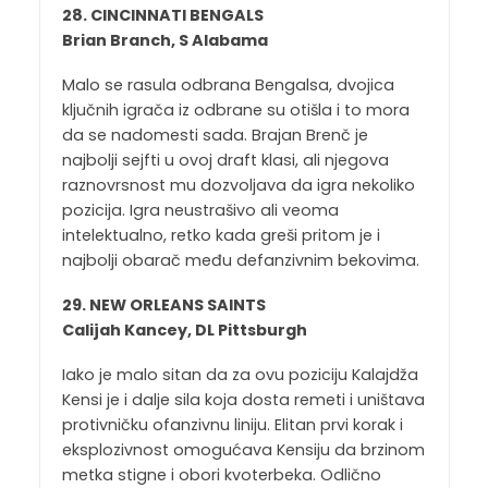
28. CINCINNATI BENGALS
Brian Branch, S Alabama
Malo se rasula odbrana Bengalsa, dvojica
ključnih igrača iz odbrane su otišla i to mora
da se nadomesti sada. Brajan Brenč je
najbolji sejfti u ovoj draft klasi, ali njegova
raznovrsnost mu dozvoljava da igra nekoliko
pozicija. Igra neustrašivo ali veoma
intelektualno, retko kada greši pritom je i
najbolji obarač među defanzivnim bekovima.
29. NEW ORLEANS SAINTS
Calijah Kancey, DL Pittsburgh
Iako je malo sitan da za ovu poziciju Kalajdža
Kensi je i dalje sila koja dosta remeti i uništava
protivničku ofanzivnu liniju. Elitan prvi korak i
eksplozivnost omogućava Kensiju da brzinom
metka stigne i obori kvoterbeka. Odlično