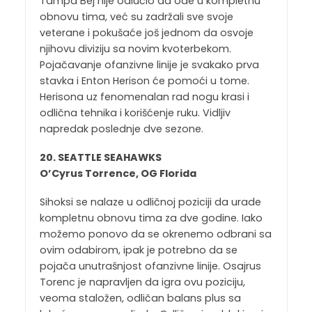
Tampa Bej nije odlučio da ode u kompletnu
obnovu tima, već su zadržali sve svoje
veterane i pokušaće još jednom da osvoje
njihovu diviziju sa novim kvoterbekom.
Pojačavanje ofanzivne linije je svakako prva
stavka i Enton Herison će pomoći u tome.
Herisona uz fenomenalan rad nogu krasi i
odlična tehnika i korišćenje ruku. Vidljiv
napredak poslednje dve sezone.
20. SEATTLE SEAHAWKS
O’Cyrus Torrence, OG Florida
Sihoksi se nalaze u odličnoj poziciji da urade
kompletnu obnovu tima za dve godine. Iako
možemo ponovo da se okrenemo odbrani sa
ovim odabirom, ipak je potrebno da se
pojača unutrašnjost ofanzivne linije. Osajrus
Torenc je napravljen da igra ovu poziciju,
veoma staložen, odličan balans plus sa