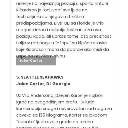
rešenje na najvažnijoj poziciji u sportu. Entoni
Ričardson je “oduvao” sve ljude na
testiranjima sa njegovim fizičkim
predispozicijama. Bivši QB sa Floride je vrlo
moguće imao i najbolje testiranje za ovu
poziciju ikada, ali uprkos tome loša preciznost
i aljkav rad nogu u “džepu” su ključne stavke
koje Ričardson mora da popravi ako misli da
uspe na najvišem nivou.
Jalen Carter
5. SEATTLE SEAHAWKS
Jalen Carter, DL Georgia
Uz Vila Andersona, Džejlen Karter je najbolji
igrač na ovogodišnjem draftu. Suluda
kombinacija snage i neverovatan rad nogu za
čoveka sa 135 kilograma, Karter sa lakoćom
“bacaka” ljude svoje građe na terenu.