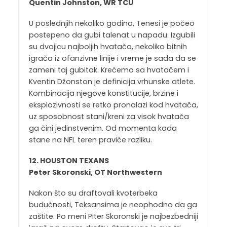
Quentin Johnston, WR TCU
U poslednjih nekoliko godina, Tenesi je počeo
postepeno da gubi talenat u napadu. Izgubili
su dvojicu najboljih hvatača, nekoliko bitnih
igrača iz ofanzivne linije i vreme je sada da se
zameni taj gubitak. Krećemo sa hvatačem i
Kventin Džonston je definicija vrhunske atlete.
Kombinacija njegove konstitucije, brzine i
eksplozivnosti se retko pronalazi kod hvatača,
uz sposobnost stani/kreni za visok hvatača
ga čini jedinstvenim. Od momenta kada
stane na NFL teren praviće razliku.
12. HOUSTON TEXANS
Peter Skoronski, OT Northwestern
Nakon što su draftovali kvoterbeka
budućnosti, Teksansima je neophodno da ga
zaštite. Po meni Piter Skoronski je najbezbedniji