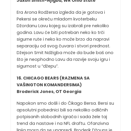
Jaxon Smith-Njigba, WR Ohio State
Era Arona Rodžersa izgleda da je gotova i
Pekersi se okreću mladom kvoterbeku
Džordanu Lavu kojeg su izabrali pre nekoliko
godina. Lavu će biti potreban neko ko trči
sigurne rute i neko ko može brzo da napravi
separaciju od svog čuvara i stvori prednost.
Džejson Smit Ndžigba može da bude baš ono
što je neophodno Lavu da razvije svoju igru i
sigurnost u “džepu”.
16. CHICAGO BEARS (RAZMENA SA
VAŠINGTON KOMANDERSIMA)
Broderick Jones, OT Georgia
Napokon smo došli i do Čikago Bersa. Bersi su
apsolutni pobednici bili sa nekoliko odličnih
potpisanih slobodnih igrača i sada žele taj
trend da nastave i na NFL draftu. Ofanzivna
linija mora da se unapredi. Broderik Džouns je