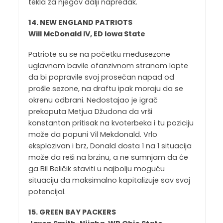
tekla za njegov dalji napredak.
14. NEW ENGLAND PATRIOTS
Will McDonald IV, ED lowa State
Patriote su se na početku međusezone
uglavnom bavile ofanzivnom stranom lopte
da bi popravile svoj prosečan napad od
prošle sezone, na draftu ipak moraju da se
okrenu odbrani. Nedostajao je igrač
prekoputa Metjua Džudona da vrši
konstantan pritisak na kvoterbeka i tu poziciju
može da popuni Vil Mekdonald. Vrlo
eksplozivan i brz, Donald dosta 1 na 1 situacija
može da reši na brzinu, a ne sumnjam da će
ga Bil Beličik staviti u najbolju moguću
situaciju da maksimalno kapitalizuje sav svoj
potencijal.
15. GREEN BAY PACKERS