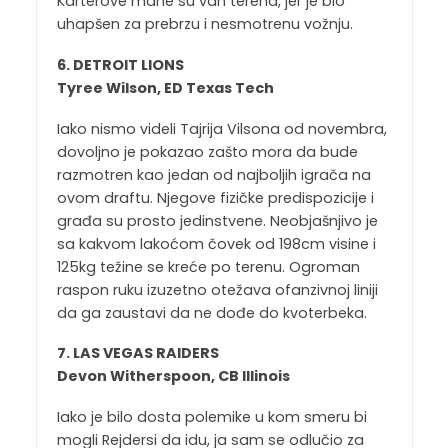
Karterove mane su van terena, jer je bio
uhapšen za prebrzu i nesmotrenu vožnju.
6. DETROIT LIONS
Tyree Wilson, ED Texas Tech
Iako nismo videli Tajrija Vilsona od novembra,
dovoljno je pokazao zašto mora da bude
razmotren kao jedan od najboljih igrača na
ovom draftu. Njegove fizičke predispozicije i
građa su prosto jedinstvene. Neobjašnjivo je
sa kakvom lakoćom čovek od 198cm visine i
125kg težine se kreće po terenu. Ogroman
raspon ruku izuzetno otežava ofanzivnoj liniji
da ga zaustavi da ne dođe do kvoterbeka.
7. LAS VEGAS RAIDERS
Devon Witherspoon, CB Illinois
Iako je bilo dosta polemike u kom smeru bi
mogli Rejdersi da idu, ja sam se odlučio za