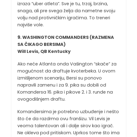
izraza “uber atleta”. Sve je tu, trzaj, brzina,
snaga, ali pre svega želja da nametne svoju
volju nad protivničkim igračima. To treneri
najviše vole.
9. WASHINGTON COMMANDERS (RAZMENA
SA ČIKAGO BERSIMA)
Will Levis, QB Kentucky
Ako neće Atlanta onda Vašington “skače” za
mogućnost da draftuje kvoterbeka. U ovom
izmišljenom scenariju, Bersi su ponovo
napravili zamenu i za 9. pika su dobili od
Komandersa 16. pika i pikove 2. i 3. runde na
ovogodišnjem draftu.
Komandersima je potrebno uzbuđenje i nešto
što će da razdrma ovu franšizu. Vil Levis je
veoma talentovan ali i dalje sirov kao igrač.
Ne okleva pod pritiskom. Uprkos tome što ima