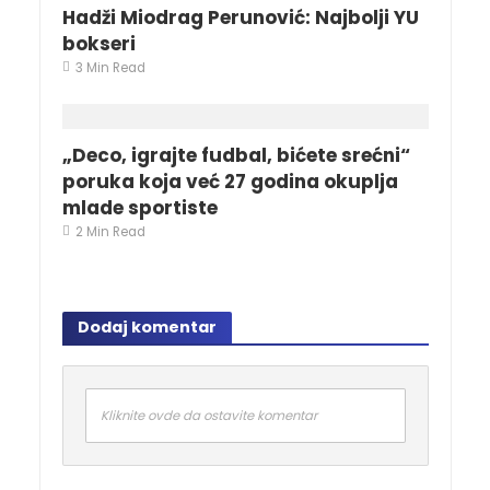
Hadži Miodrag Perunović: Najbolji YU
bokseri
3 Min Read
„Deco, igrajte fudbal, bićete srećni“
poruka koja već 27 godina okuplja
mlade sportiste
2 Min Read
Dodaj komentar
Kliknite ovde da ostavite komentar