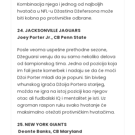
Kombinacija njega i jednog od najboljih
hvatača u NFL-u Džastina Džefersona može
biti kobna po protivničke odbrane.
24. JACKSONVILLE JAGUARS
Joey Porter Jr., CB Penn State
Posle veoma uspešne prethodne sezone,
Džeguarsi veruju da su samo nekoliko delova
od šampionskog tima. Jedna od pozicija koja
im fali jeste kornerbek i nadaju se da će moći
Džoi Porter mlađi da je popuni. Sin bivšeg
vrhunskog igrača Džoija Portera starijeg,
možda ne igra na istoj poziciji kao njegov
otac ali fudbalski IQ i mentalitet je isti. Uz
ogroman raspon ruku svako hvatanje će
maksimalno otežati protivničkim hvatačima.
25. NEW YORK GIANTS
Deonte Banks, CB Maryland