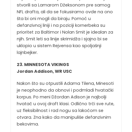
stvorili sa Lamarom Džeksonom pre samog
NFL drafta, ali da se fokusiramo ovde na ono
šta bi oni mogli da biraju. Pomoć u
defanzivnoj liniji i na poziciji kornerbeka su
prioritet za Baltimor i Nolan Smit je idealan za
njih. Smit leti sa linije skrimidža i sjajno bi se
uklopio u sistem Rejvensa kao spoljašnji
lajnbejker.
23. MINNESOTA VIKINGS
Jordan Addison, WR USC
Nakon što su otpustili Adama Tilena, Minesoti
je neophodno da obnovi i podmladi hvatački
korpus. Po meni Džordan Adison je najbolji
hvatač u ovoj draft klasi. Odlično trči sve rute,
uz fleksibilnost i rad nogu sa lakoćom se
otvara. Zna kako da manipuliše defanzivnim
bekovima.