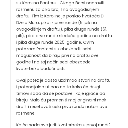
su Karolina Pantersi i Čikago Bersi napravili
razmenu za pika broj 1 na ovogodišnjem
draftu. Tim iz Karoline je poslao hvatača Di
Džeja Mura, pika iz prve runde (9. pik na
ovogodišnjem draftu), pika druge runde (61.
pik), pika prve runde sledeće godine na draftu
i pika druge runde 2025. godine. Ovim
potezom Pantersi su obezbedili sebi
mogućnost da biraju prvi na draftu ove
godine i na taj način sebi obezbede
kvoterbeka budućnosti.
Ovaj potez je dosta uzdrmao stvari na draftu
i potencijalno uticao na to kako će drugi
timovi sada da se postave i koje igrače da
biraju. Malo ću promeniti moj originalni mok
draft i resetovati celu prvu rundu nakon ove
razmene.
Ko će sada sve juriti kvoterbeka u prvoj rundi?