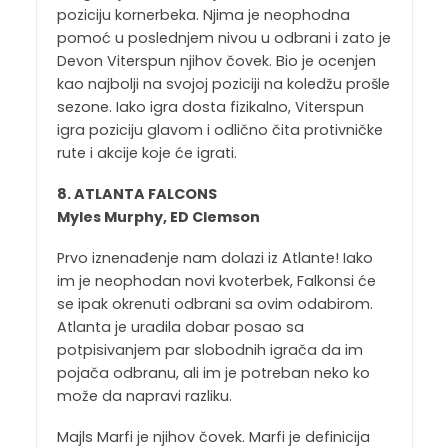
poziciju kornerbeka. Njima je neophodna
pomoć u poslednjem nivou u odbrani i zato je
Devon Viterspun njihov čovek. Bio je ocenjen
kao najbolji na svojoj poziciji na koledžu prošle
sezone. Iako igra dosta fizikalno, Viterspun
igra poziciju glavom i odlično čita protivničke
rute i akcije koje će igrati.
8. ATLANTA FALCONS
Myles Murphy, ED Clemson
Prvo iznenađenje nam dolazi iz Atlante! Iako
im je neophodan novi kvoterbek, Falkonsi će
se ipak okrenuti odbrani sa ovim odabirom.
Atlanta je uradila dobar posao sa
potpisivanjem par slobodnih igrača da im
pojača odbranu, ali im je potreban neko ko
može da napravi razliku.
Majls Marfi je njihov čovek. Marfi je definicija