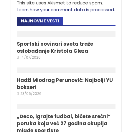
This site uses Akismet to reduce spam.
Learn how your comment data is processed.
NAJNOVIJE VESTI
Sportski novinari sveta traže
oslobađanje Kristofa Gleza
14/07/2026
Hadži Miodrag Perunović: Najbolji YU
bokseri
23/06/2026
„Deco, igrajte fudbal, bićete srećni“
poruka koja već 27 godina okuplja
mlade sportiste