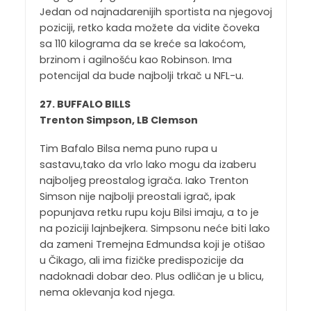
Jedan od najnadarenijih sportista na njegovoj
poziciji, retko kada možete da vidite čoveka
sa 110 kilograma da se kreće sa lakoćom,
brzinom i agilnošću kao Robinson. Ima
potencijal da bude najbolji trkač u NFL-u.
27. BUFFALO BILLS
Trenton Simpson, LB Clemson
Tim Bafalo Bilsa nema puno rupa u
sastavu,tako da vrlo lako mogu da izaberu
najboljeg preostalog igrača. Iako Trenton
Simson nije najbolji preostali igrač, ipak
popunjava retku rupu koju Bilsi imaju, a to je
na poziciji lajnbejkera. Simpsonu neće biti lako
da zameni Tremejna Edmundsa koji je otišao
u Čikago, ali ima fizičke predispozicije da
nadoknadi dobar deo. Plus odličan je u blicu,
nema oklevanja kod njega.