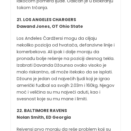
lakoćom pomera ljude. Odličan je u blokiranju
tokom trčanja.
21. LOS ANGELES CHARGERS
Dawand Jones, OT Ohio State
Los Anđeles Čardžersi mogu da ciljaju
nekoliko pozicija od hvatača, defanzivne linije i
kornerbekova. Ali ipak i dalje moraju da
pronađu bolje rešenje na poziciji desnog tekla.
Izabrati Davanda Džounsa ovako visoko je
malo riskantno, ali može itekako da se isplati.
Džouns je jedan od najvećih ljudi koji je igrao
američki fudbal sa svojih 2.03m i 160kg. Njegov
moć i veličina su mu najveći aduti, kao i
svesnost koje su mu mane i limiti.
22. BALTIMORE RAVENS
Nolan Smith, ED Georgia
Rejvensi prvo moraju da reše problem koji su