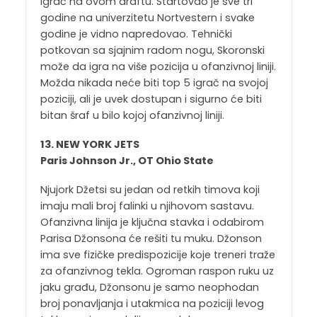
igrač na ovom draftu. Startovao je sve tri
godine na univerzitetu Nortvestern i svake
godine je vidno napredovao. Tehnički
potkovan sa sjajnim radom nogu, Skoronski
može da igra na više pozicija u ofanzivnoj liniji.
Možda nikada neće biti top 5 igrač na svojoj
poziciji, ali je uvek dostupan i sigurno će biti
bitan šraf u bilo kojoj ofanzivnoj liniji.
13. NEW YORK JETS
Paris Johnson Jr., OT Ohio State
Njujork Džetsi su jedan od retkih timova koji
imaju mali broj falinki u njihovom sastavu.
Ofanzivna linija je ključna stavka i odabirom
Parisa Džonsona će rešiti tu muku. Džonson
ima sve fizičke predispozicije koje treneri traže
za ofanzivnog tekla. Ogroman raspon ruku uz
jaku građu, Džonsonu je samo neophodan
broj ponavljanja i utakmica na poziciji levog