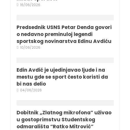
16/06/2026
Predsednik USNS Petar Denda govori
o nedavno preminuloj legendi
sportskog novinarstva Edinu Avdiću
10/06/2026
Edin Avdić je ujedinjavao ljude i na
mestu gde se sport često koristi da
bi nas delio
04/06/2026
Dobitnik „Zlatnog mikrofona” uživao
u gostoprimstvu Studentskog
odmarališta “Ratko Mitrović”