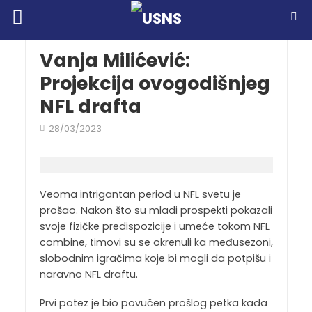
Vanja Milićević:
Projekcija ovogodišnjeg
NFL drafta
28/03/2023
Veoma intrigantan period u NFL svetu je
prošao. Nakon što su mladi prospekti pokazali
svoje fizičke predispozicije i umeće tokom NFL
combine, timovi su se okrenuli ka međusezoni,
slobodnim igračima koje bi mogli da potpišu i
naravno NFL draftu.
Prvi potez je bio povučen prošlog petka kada