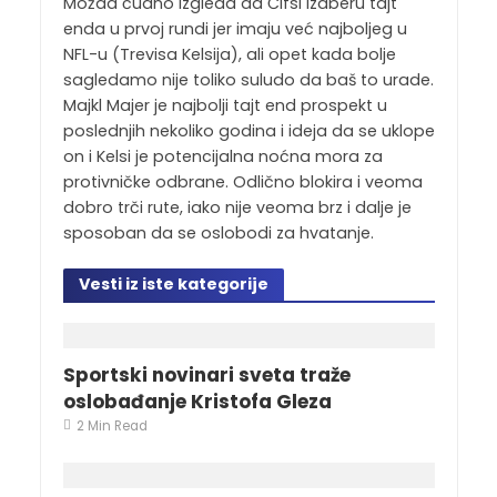
Možda čudno izgleda da Čifsi izaberu tajt
enda u prvoj rundi jer imaju već najboljeg u
NFL-u (Trevisa Kelsija), ali opet kada bolje
sagledamo nije toliko suludo da baš to urade.
Majkl Majer je najbolji tajt end prospekt u
poslednjih nekoliko godina i ideja da se uklope
on i Kelsi je potencijalna noćna mora za
protivničke odbrane. Odlično blokira i veoma
dobro trči rute, iako nije veoma brz i dalje je
sposoban da se oslobodi za hvatanje.
Vesti iz iste kategorije
Sportski novinari sveta traže
oslobađanje Kristofa Gleza
2 Min Read