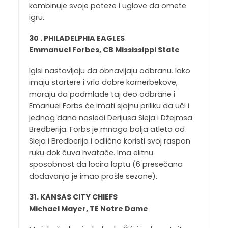
kombinuje svoje poteze i uglove da omete
igru.
30 . PHILADELPHIA EAGLES
Emmanuel Forbes, CB Mississippi State
Iglsi nastavljaju da obnavljaju odbranu. Iako
imaju startere i vrlo dobre kornerbekove,
moraju da podmlade taj deo odbrane i
Emanuel Forbs će imati sjajnu priliku da uči i
jednog dana nasledi Derijusa Sleja i Džejmsa
Bredberija. Forbs je mnogo bolja atleta od
Sleja i Bredberija i odlično koristi svoj raspon
ruku dok čuva hvatače. Ima elitnu
sposobnost da locira loptu (6 presečana
dodavanja je imao prošle sezone).
31. KANSAS CITY CHIEFS
Michael Mayer, TE Notre Dame