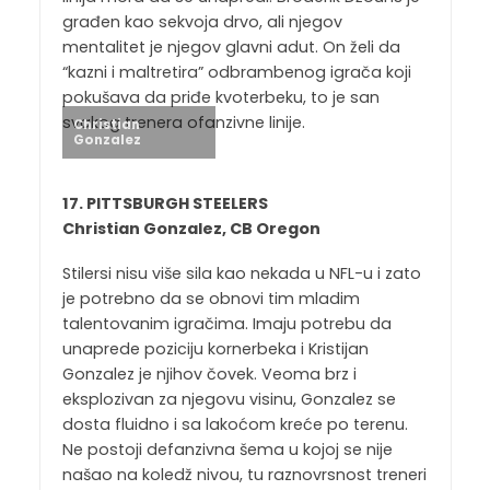
građen kao sekvoja drvo, ali njegov
mentalitet je njegov glavni adut. On želi da
“kazni i maltretira” odbrambenog igrača koji
pokušava da priđe kvoterbeku, to je san
svakog trenera ofanzivne linije.
Christian
Gonzalez
17. PITTSBURGH STEELERS
Christian Gonzalez, CB Oregon
Stilersi nisu više sila kao nekada u NFL-u i zato
je potrebno da se obnovi tim mladim
talentovanim igračima. Imaju potrebu da
unaprede poziciju kornerbeka i Kristijan
Gonzalez je njihov čovek. Veoma brz i
eksplozivan za njegovu visinu, Gonzalez se
dosta fluidno i sa lakoćom kreće po terenu.
Ne postoji defanzivna šema u kojoj se nije
našao na koledž nivou, tu raznovrsnost treneri