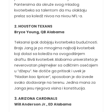
Pantersima da okruže svog mladog
kvoterbeka sa talentom da mu olakšaju
prelaz sa koledž nivoa na nivou NFL-a.
2. HOUSTON TEXANS
Bryce Young, QB Alabama
Teksansi ipak dobijaju kvoterbeka budućnosti.
Brajs Jang je po mnogima najbolji kvoterbek
koji dolazi sa koledža na ovogodišnjem
draftu. Bivši kvoterbek Alabama univerziteta je
neverovatan plejmejker sa odličnim osećajem
u “džepu”. Ne dotiče ga pritisak i uvek je
“hladan kao špricer”, sposoban je da izvede
svako dodavanje na terenu. Jedina mana za
Janga jesu njegova visina i konstitucija.
3. ARIZONA CARDINALS
Will Anderson Jr., ED Alabama