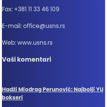
Fax: +381 11 33 46 109
E-mail: office@usns.rs
Web: www.usns.rs
Vaši komentari
Hadži Miodrag Perunović: Najbolji YU
bokseri