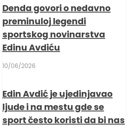
Denda govori o nedavno
preminuloj legendi
sportskog novinarstva
Edinu Avdiću
10/06/2026
Edin Avdić je ujedinjavao
ljude i na mestu gde se
sport često koristi da bi nas