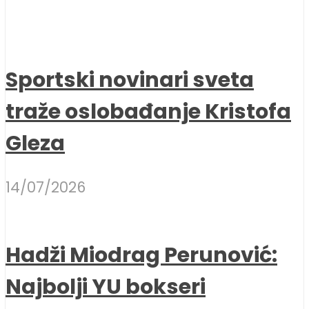
Sportski novinari sveta
traže oslobađanje Kristofa
Gleza
14/07/2026
Hadži Miodrag Perunović:
Najbolji YU bokseri