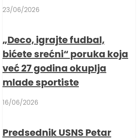
23/06/2026
„Deco, igrajte fudbal,
bićete srećni“ poruka koja
već 27 godina okuplja
mlade sportiste
16/06/2026
Predsednik USNS Petar