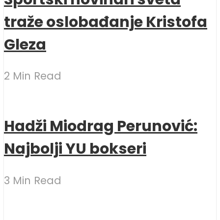
traže oslobađanje Kristofa
Gleza
2 Min Read
Hadži Miodrag Perunović:
Najbolji YU bokseri
3 Min Read