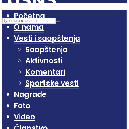
Početna
O nama
Vesti i saopštenja
Saopštenja
Aktivnosti
Komentari
Sportske vesti
Nagrade
Foto
Video
Članstvo