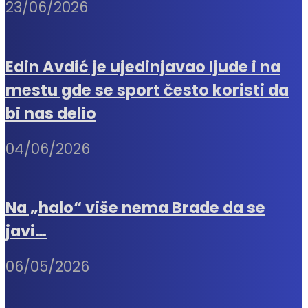
23/06/2026
Edin Avdić je ujedinjavao ljude i na
mestu gde se sport često koristi da
bi nas delio
04/06/2026
Na „halo“ više nema Brade da se
javi…
06/05/2026