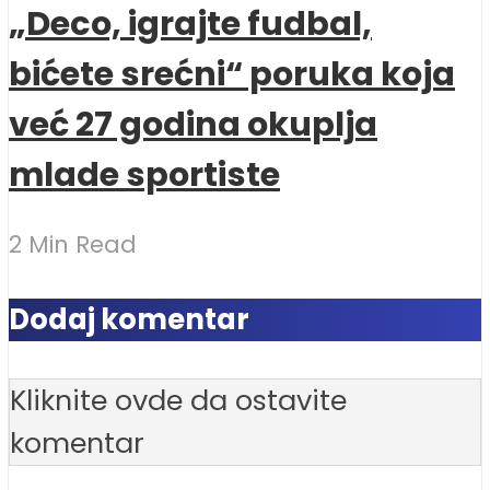
„Deco, igrajte fudbal,
bićete srećni“ poruka koja
već 27 godina okuplja
mlade sportiste
2 Min Read
Dodaj komentar
Kliknite ovde da ostavite
komentar