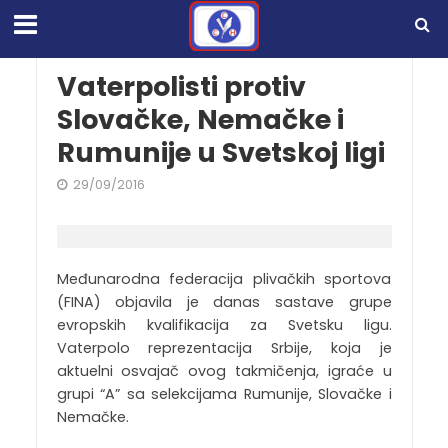
Vaterpolisti protiv
Slovačke, Nemačke i
Rumunije u Svetskoj ligi
29/09/2016
Međunarodna federacija plivačkih sportova
(FINA) objavila je danas sastave grupe
evropskih kvalifikacija za Svetsku ligu.
Vaterpolo reprezentacija Srbije, koja je
aktuelni osvajač ovog takmičenja, igraće u
grupi “A” sa selekcijama Rumunije, Slovačke i
Nemačke.