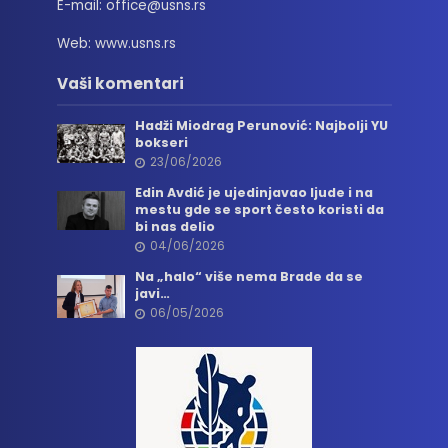
E-mail: office@usns.rs
Web: www.usns.rs
Vaši komentari
Hadži Miodrag Perunović: Najbolji YU
bokseri
23/06/2026
Edin Avdić je ujedinjavao ljude i na
mestu gde se sport često koristi da
bi nas delio
04/06/2026
Na „halo“ više nema Brade da se
javi…
06/05/2026