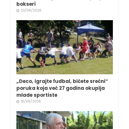
bokseri
23/06/2026
„Deco, igrajte fudbal, bićete srećni“
poruka koja već 27 godina okuplja
mlade sportiste
16/06/2026