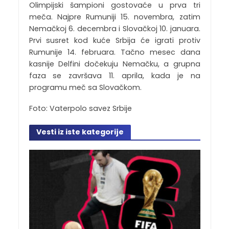
Olimpijski šampioni gostovaće u prva tri
meča. Najpre Rumuniji 15. novembra, zatim
Nemačkoj 6. decembra i Slovačkoj 10. januara.
Prvi susret kod kuće Srbija će igrati protiv
Rumunije 14. februara. Tačno mesec dana
kasnije Delfini dočekuju Nemačku, a grupna
faza se završava 11. aprila, kada je na
programu meč sa Slovačkom.
Foto: Vaterpolo savez Srbije
Vesti iz iste kategorije