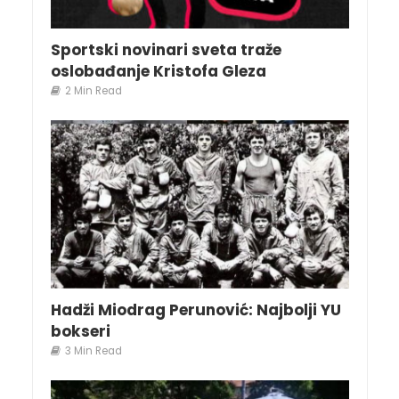
Sportski novinari sveta traže
oslobađanje Kristofa Gleza
2 Min Read
Hadži Miodrag Perunović: Najbolji YU
bokseri
3 Min Read