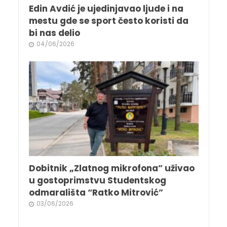
Edin Avdić je ujedinjavao ljude i na
mestu gde se sport često koristi da
bi nas delio
04/06/2026
Dobitnik „Zlatnog mikrofona” uživao
u gostoprimstvu Studentskog
odmarališta “Ratko Mitrović”
03/06/2026