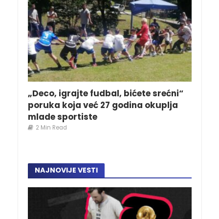
„Deco, igrajte fudbal, bićete srećni“
poruka koja već 27 godina okuplja
mlade sportiste
2 Min Read
NAJNOVIJE VESTI