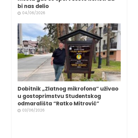
bi nas delio
04/06/2026
Dobitnik „Zlatnog mikrofona” uživao
u gostoprimstvu Studentskog
odmarališta “Ratko Mitrović”
03/06/2026