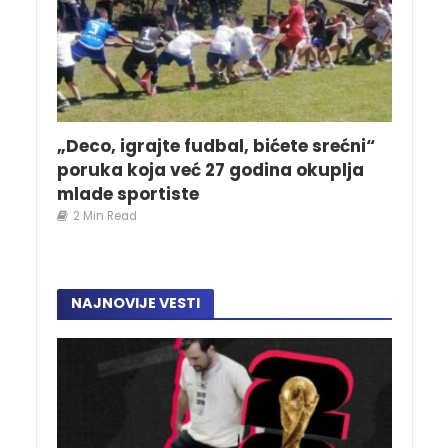
„Deco, igrajte fudbal, bićete srećni“
poruka koja već 27 godina okuplja
mlade sportiste
2 Min Read
NAJNOVIJE VESTI