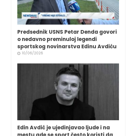
Predsednik USNS Petar Denda govori
o nedavno preminuloj legendi
sportskog novinarstva Edinu Avdiću
10/06/2026
Edin Avdić je ujedinjavao ljude i na
mestu gde se sport često koristi da