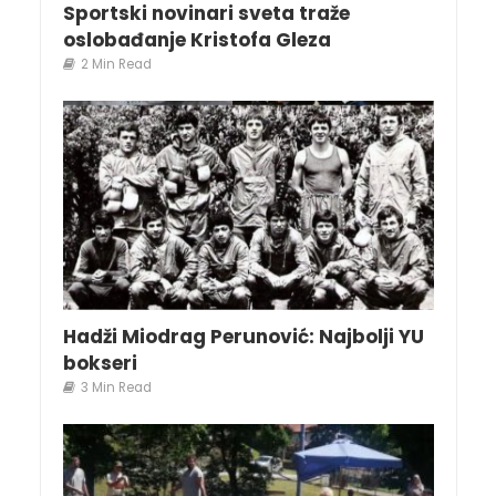
Sportski novinari sveta traže
oslobađanje Kristofa Gleza
2 Min Read
Hadži Miodrag Perunović: Najbolji YU
bokseri
3 Min Read