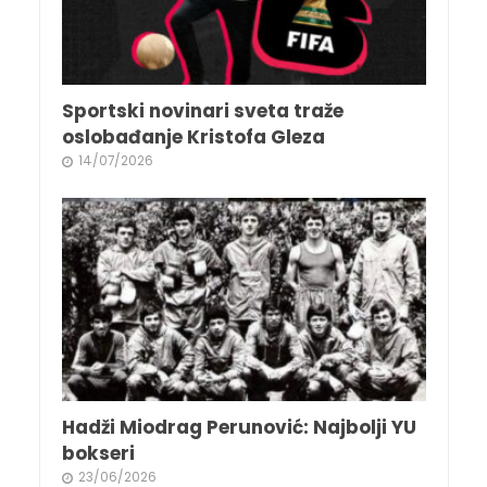
Sportski novinari sveta traže
oslobađanje Kristofa Gleza
14/07/2026
Hadži Miodrag Perunović: Najbolji YU
bokseri
23/06/2026