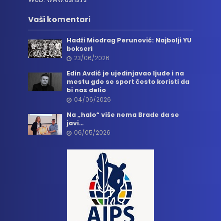
Vaši komentari
Hadži Miodrag Perunović: Najbolji YU
bokseri
23/06/2026
Edin Avdić je ujedinjavao ljude i na
mestu gde se sport često koristi da
bi nas delio
04/06/2026
Na „halo“ više nema Brade da se
javi…
06/05/2026