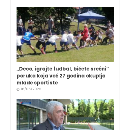
„Deco, igrajte fudbal, bićete srećni“
poruka koja već 27 godina okuplja
mlade sportiste
16/06/2026