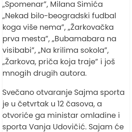
„Spomenar”, Milana Simića
„Nekad bilo-beogradski fudbal
koga više nema”, „Žarkovačka
prva mesta”, „Bubamabara na
visibabi”, „Na krilima sokola”,
„Žarkova, priča koja traje” i još
mnogih drugih autora.
Svečano otvaranje Sajma sporta
je u četvrtak u 12 časova, a
otvoriće ga ministar omladine i
sporta Vanja Udovičić. Sajam će