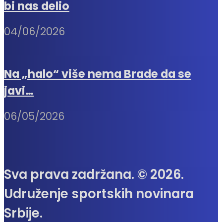
bi nas delio
04/06/2026
Na „halo“ više nema Brade da se
javi…
06/05/2026
Sva prava zadržana. © 2026.
Udruženje sportskih novinara
Srbije.