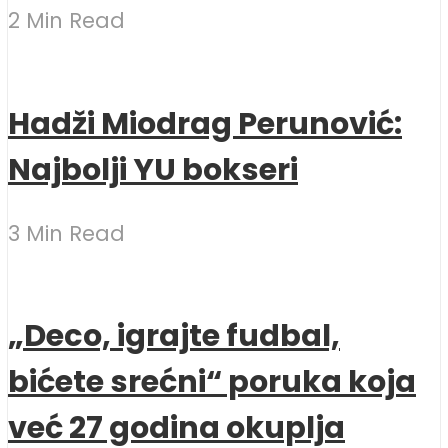
2 Min Read
Hadži Miodrag Perunović:
Najbolji YU bokseri
3 Min Read
„Deco, igrajte fudbal,
bićete srećni“ poruka koja
već 27 godina okuplja