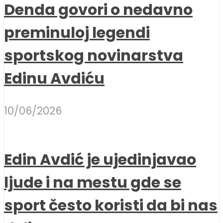
Denda govori o nedavno
preminuloj legendi
sportskog novinarstva
Edinu Avdiću
10/06/2026
Edin Avdić je ujedinjavao
ljude i na mestu gde se
sport često koristi da bi nas