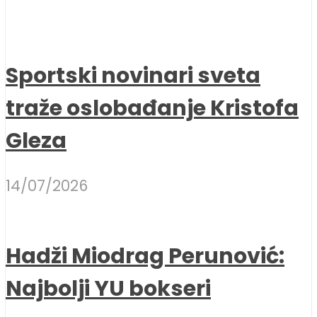
Sportski novinari sveta
traže oslobađanje Kristofa
Gleza
14/07/2026
Hadži Miodrag Perunović:
Najbolji YU bokseri