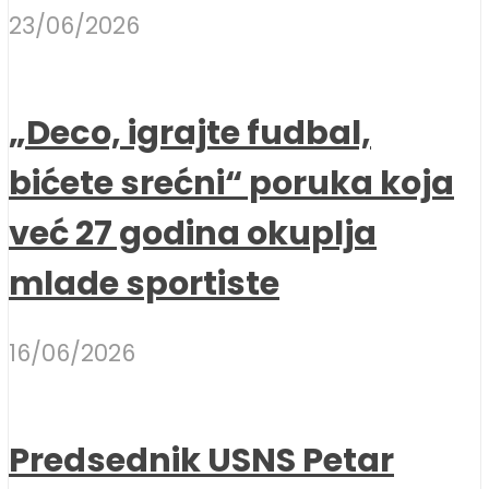
23/06/2026
„Deco, igrajte fudbal,
bićete srećni“ poruka koja
već 27 godina okuplja
mlade sportiste
16/06/2026
Predsednik USNS Petar