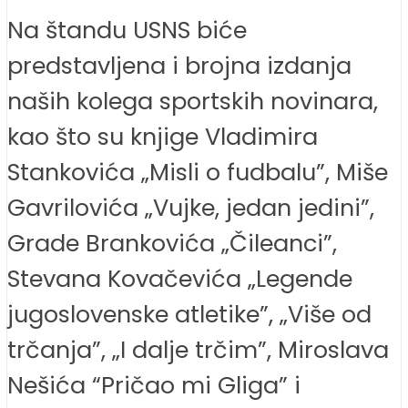
Na štandu USNS biće
predstavljena i brojna izdanja
naših kolega sportskih novinara,
kao što su knjige Vladimira
Stankovića „Misli o fudbalu”, Miše
Gavrilovića „Vujke, jedan jedini”,
Grade Brankovića „Čileanci”,
Stevana Kovačevića „Legende
jugoslovenske atletike”, „Više od
trčanja”, „I dalje trčim”, Miroslava
Nešića “Pričao mi Gliga” i