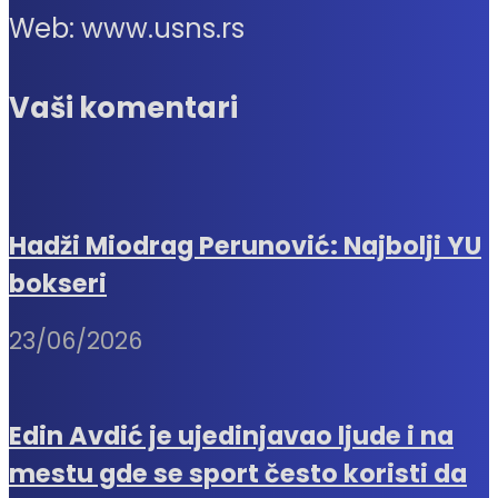
Web: www.usns.rs
Vaši komentari
Hadži Miodrag Perunović: Najbolji YU
bokseri
23/06/2026
Edin Avdić je ujedinjavao ljude i na
mestu gde se sport često koristi da