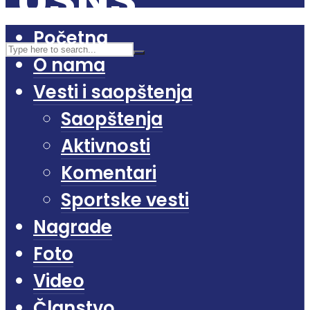
Početna
O nama
Vesti i saopštenja
Saopštenja
Aktivnosti
Komentari
Sportske vesti
Nagrade
Foto
Video
Članstvo