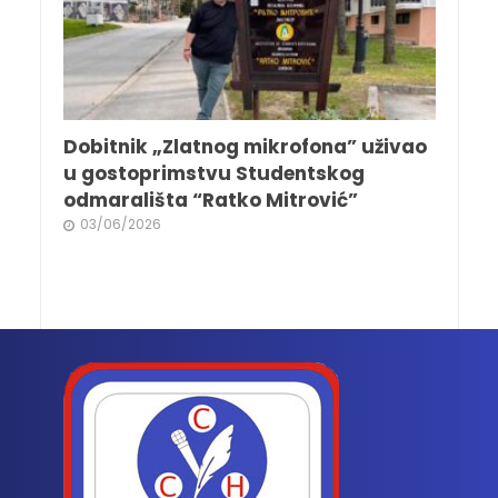
Dobitnik „Zlatnog mikrofona” uživao
u gostoprimstvu Studentskog
odmarališta “Ratko Mitrović”
03/06/2026