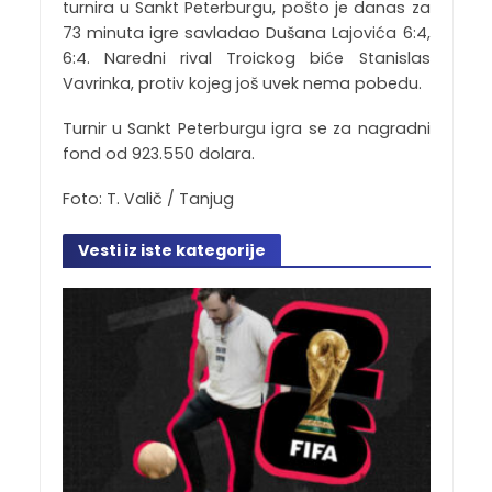
turnira u Sankt Peterburgu, pošto je danas za
73 minuta igre savladao Dušana Lajovića 6:4,
6:4. Naredni rival Troickog biće Stanislas
Vavrinka, protiv kojeg još uvek nema pobedu.
Turnir u Sankt Peterburgu igra se za nagradni
fond od 923.550 dolara.
Foto: T. Valič / Tanjug
Vesti iz iste kategorije