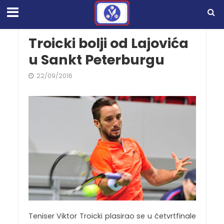
Troicki bolji od Lajovića
u Sankt Peterburgu
22/09/2016
Teniser Viktor Troicki plasirao se u četvrtfinale