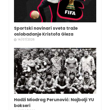
Sportski novinari sveta traže
oslobađanje Kristofa Gleza
14/07/2026
Hadži Miodrag Perunović: Najbolji YU
bokseri