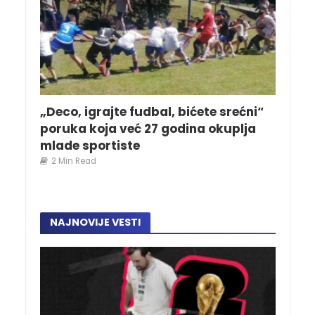
„Deco, igrajte fudbal, bićete srećni“
poruka koja već 27 godina okuplja
mlade sportiste
2 Min Read
NAJNOVIJE VESTI