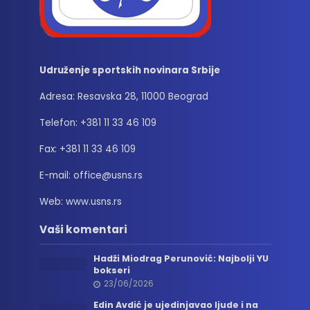
Udruženje sportskih novinara Srbije
Adresa: Resavska 28, 11000 Beograd
Telefon: +381 11 33 46 109
Fax: +381 11 33 46 109
E-mail: office@usns.rs
Web: www.usns.rs
Vaši komentari
Hadži Miodrag Perunović: Najbolji YU
bokseri
23/06/2026
Edin Avdić je ujedinjavao ljude i na