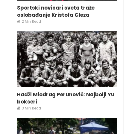
Sportski novinari sveta traže
oslobađanje Kristofa Gleza
2 Min Read
Hadži Miodrag Perunović: Najbolji YU
bokseri
3 Min Read