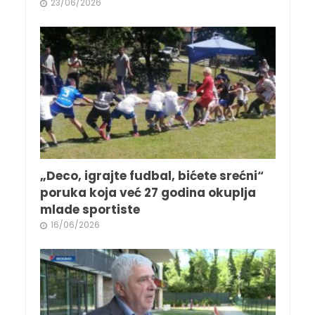
23/06/2026
„Deco, igrajte fudbal, bićete srećni“
poruka koja već 27 godina okuplja
mlade sportiste
16/06/2026