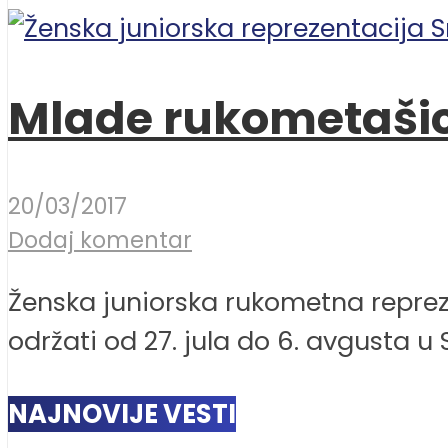
Mlade rukometašice
20/03/2017
Dodaj komentar
Ženska juniorska rukometna repreze
održati od 27. jula do 6. avgusta u Sl
NAJNOVIJE VESTI