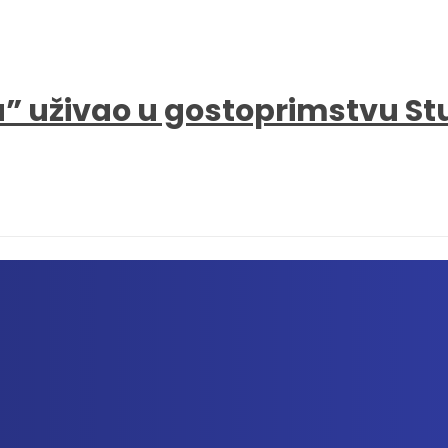
a” uživao u gostoprimstvu S