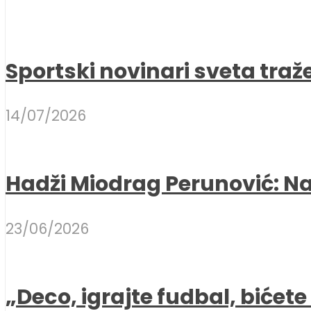
Sportski novinari sveta traž
14/07/2026
Hadži Miodrag Perunović: Naj
23/06/2026
„Deco, igrajte fudbal, bićet