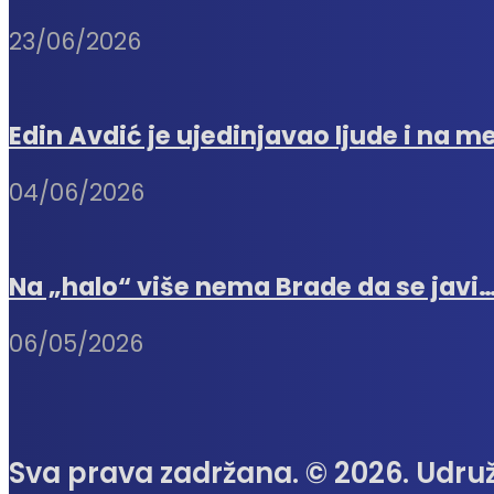
23/06/2026
Edin Avdić je ujedinjavao ljude i na me
04/06/2026
Na „halo“ više nema Brade da se javi
06/05/2026
Sva prava zadržana. © 2026. Udruž