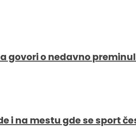
a govori o nedavno preminul
de i na mestu gde se sport čes