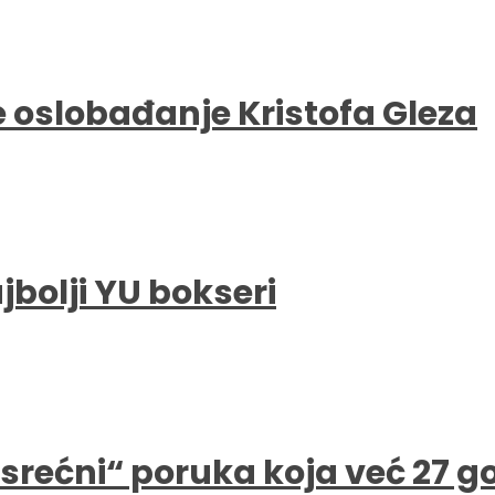
e oslobađanje Kristofa Gleza
bolji YU bokseri
e srećni“ poruka koja već 27 