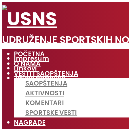
UDRUŽENJE SPORTSKIH NO
POČETNA
Impresum
O NAMA
Linkovi
VESTI I SAOPŠTENJA
Javne nabavke
SAOPŠTENJA
AKTIVNOSTI
KOMENTARI
SPORTSKE VESTI
NAGRADE