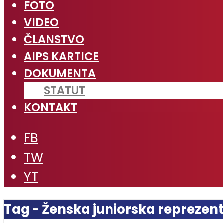
FOTO
VIDEO
ČLANSTVO
AIPS KARTICE
DOKUMENTA
STATUT
KONTAKT
FB
TW
YT
Tag - Ženska juniorska reprezent