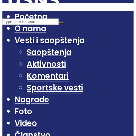
Početna
O nama
Vesti i saopštenja
Saopštenja
Aktivnosti
Komentari
Sportske vesti
Nagrade
Foto
Video
Članstvo