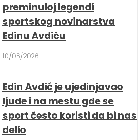
preminuloj legendi
sportskog novinarstva
Edinu Avdiću
10/06/2026
Edin Avdić je ujedinjavao
ljude i na mestu gde se
sport često koristi da bi nas
delio