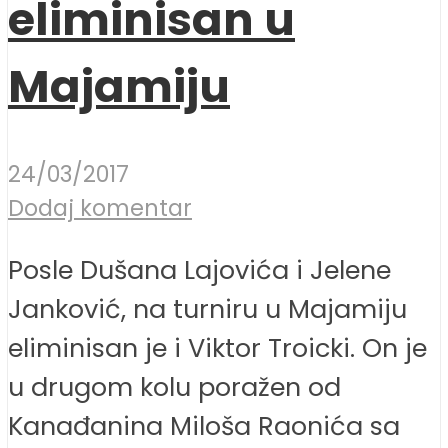
eliminisan u
Majamiju
24/03/2017
Dodaj komentar
Posle Dušana Lajovića i Jelene
Janković, na turniru u Majamiju
eliminisan je i Viktor Troicki. On je
u drugom kolu poražen od
Kanađanina Miloša Raonića sa