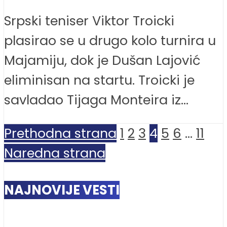
Srpski teniser Viktor Troicki
plasirao se u drugo kolo turnira u
Majamiju, dok je Dušan Lajović
eliminisan na startu. Troicki je
savladao Tijaga Monteira iz...
Prethodna strana
1
2
3
4
5
6
…
11
Naredna strana
NAJNOVIJE VESTI