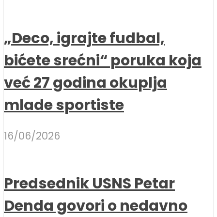
„Deco, igrajte fudbal,
bićete srećni“ poruka koja
već 27 godina okuplja
mlade sportiste
16/06/2026
Predsednik USNS Petar
Denda govori o nedavno