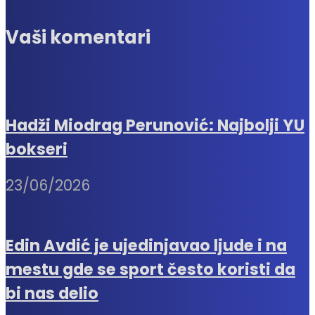
Vaši komentari
Hadži Miodrag Perunović: Najbolji YU
bokseri
23/06/2026
Edin Avdić je ujedinjavao ljude i na
mestu gde se sport često koristi da
bi nas delio