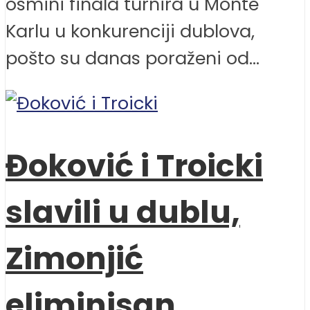
osmini finala turnira u Monte
Karlu u konkurenciji dublova,
pošto su danas poraženi od...
Đoković i Troicki
slavili u dublu,
Zimonjić
eliminisan