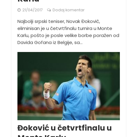
21/04/2017
Dodaj komentar
Najbolji srpski teniser, Novak Đoković,
eliminisan je u četvrtfinalu turnira u Monte
Karlu, pošto je posle velike borbe poražen od
Davida Gofana iz Belgije, sa...
Đoković u četvrtfinalu u