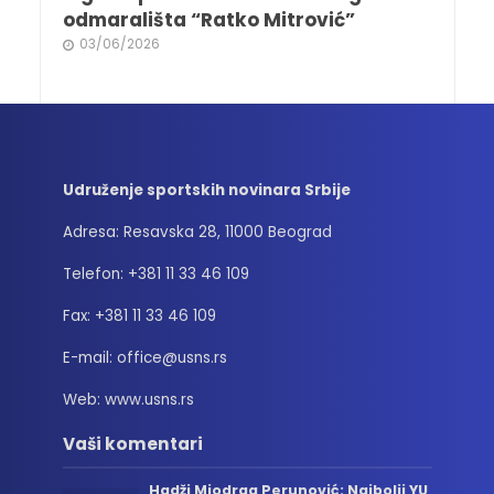
odmarališta “Ratko Mitrović”
03/06/2026
Udruženje sportskih novinara Srbije
Adresa: Resavska 28, 11000 Beograd
Telefon: +381 11 33 46 109
Fax: +381 11 33 46 109
E-mail: office@usns.rs
Web: www.usns.rs
Vaši komentari
Hadži Miodrag Perunović: Najbolji YU