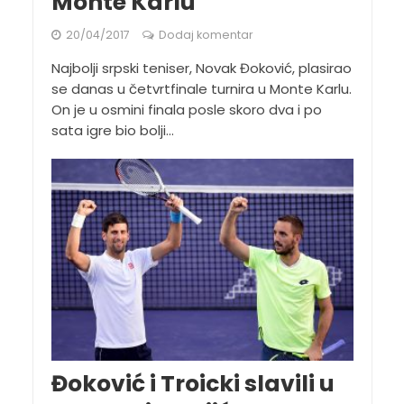
Monte Karlu
20/04/2017
Dodaj komentar
Najbolji srpski teniser, Novak Đoković, plasirao
se danas u četvrtfinale turnira u Monte Karlu.
On je u osmini finala posle skoro dva i po
sata igre bio bolji...
Đoković i Troicki slavili u