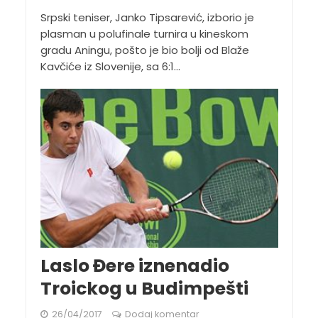
Srpski teniser, Janko Tipsarević, izborio je
plasman u polufinale turnira u kineskom
gradu Aningu, pošto je bio bolji od Blaže
Kavčiće iz Slovenije, sa 6:1...
Laslo Đere iznenadio
Troickog u Budimpešti
26/04/2017
Dodaj komentar