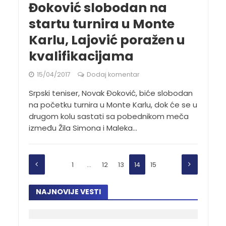
Đoković slobodan na
startu turnira u Monte
Karlu, Lajović poražen u
kvalifikacijama
15/04/2017
Dodaj komentar
Srpski teniser, Novak Đoković, biće slobodan
na početku turnira u Monte Karlu, dok će se u
drugom kolu sastati sa pobednikom meča
između Žila Simona i Maleka...
1
…
12
13
14
15
NAJNOVIJE VESTI