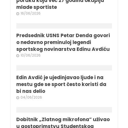
poruka koja već 27 godina okuplja
mlade sportiste
16/06/2026
Predsednik USNS Petar Denda govori
o nedavno preminuloj legendi
sportskog novinarstva Edinu Avdiću
10/06/2026
Edin Avdić je ujedinjavao ljude i na
mestu gde se sport često koristi da
bi nas delio
04/06/2026
Dobitnik „Zlatnog mikrofona” uživao
u gostoprimstvu Studentskog