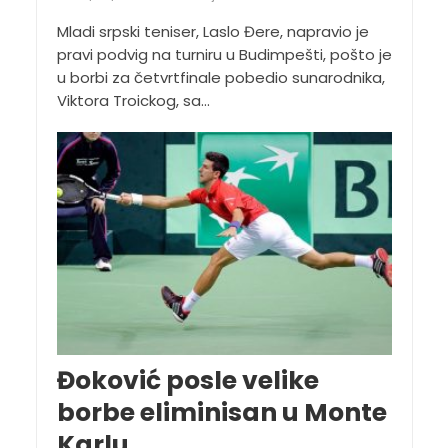
Mladi srpski teniser, Laslo Đere, napravio je
pravi podvig na turniru u Budimpešti, pošto je
u borbi za četvrtfinale pobedio sunarodnika,
Viktora Troickog, sa...
Đoković posle velike
borbe eliminisan u Monte
Karlu