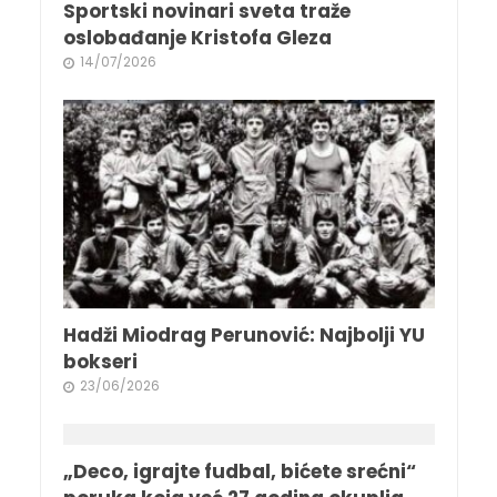
Sportski novinari sveta traže
oslobađanje Kristofa Gleza
14/07/2026
Hadži Miodrag Perunović: Najbolji YU
bokseri
23/06/2026
„Deco, igrajte fudbal, bićete srećni“