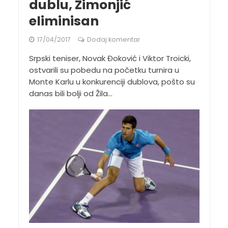
dublu, Zimonjić
eliminisan
17/04/2017
Dodaj komentar
Srpski teniser, Novak Đoković i Viktor Troicki,
ostvarili su pobedu na početku turnira u
Monte Karlu u konkurenciji dublova, pošto su
danas bili bolji od Žila...