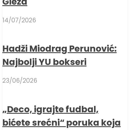
Gleza
14/07/2026
Hadži Miodrag Perunović:
Najbolji YU bokseri
23/06/2026
„Deco, igrajte fudbal,
bićete srećni“ poruka koja