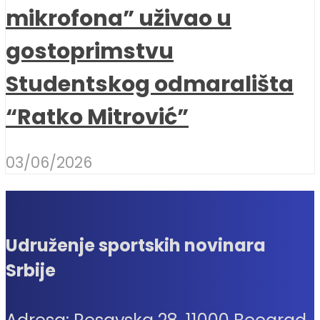
mikrofona” uživao u
gostoprimstvu
Studentskog odmarališta
“Ratko Mitrović”
03/06/2026
Udruženje sportskih novinara
Srbije