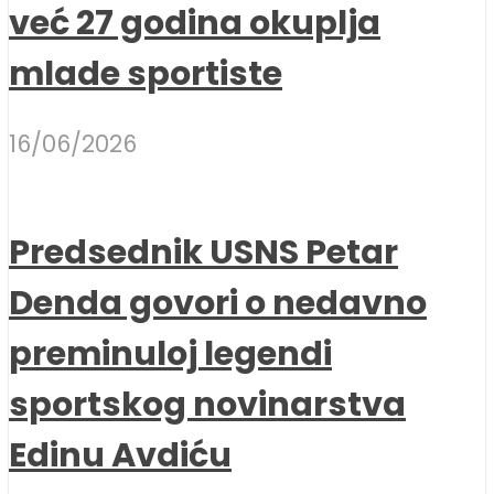
već 27 godina okuplja
mlade sportiste
16/06/2026
Predsednik USNS Petar
Denda govori o nedavno
preminuloj legendi
sportskog novinarstva
Edinu Avdiću