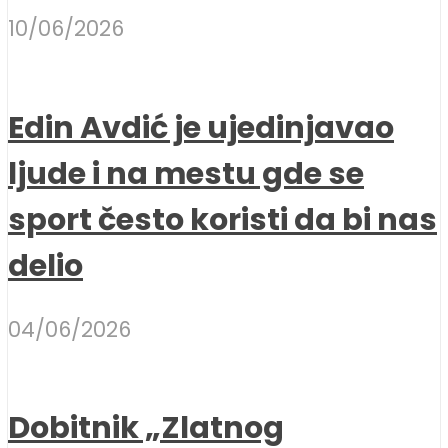
10/06/2026
Edin Avdić je ujedinjavao
ljude i na mestu gde se
sport često koristi da bi nas
delio
04/06/2026
Dobitnik „Zlatnog