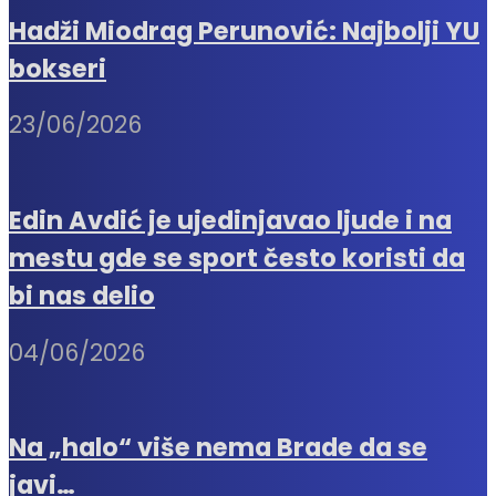
Hadži Miodrag Perunović: Najbolji YU
bokseri
23/06/2026
Edin Avdić je ujedinjavao ljude i na
mestu gde se sport često koristi da
bi nas delio
04/06/2026
Na „halo“ više nema Brade da se
javi…