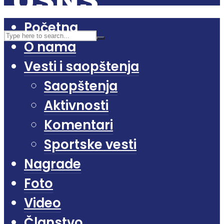
Početna
O nama
Vesti i saopštenja
Saopštenja
Aktivnosti
Komentari
Sportske vesti
Nagrade
Foto
Video
Članstvo