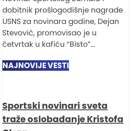
dobitnik prošlogodišnje nagrade
USNS za novinara godine, Dejan
Stevović, promovisao je u
četvrtak u kafiću “Bisto”...
NAJNOVIJE VESTI
Sportski novinari sveta
traže oslobađanje Kristofa