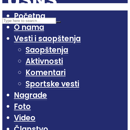
Početna
O nama
Vesti i saopštenja
Saopštenja
Aktivnosti
Komentari
Sportske vesti
Nagrade
Foto
Video
Članstvo