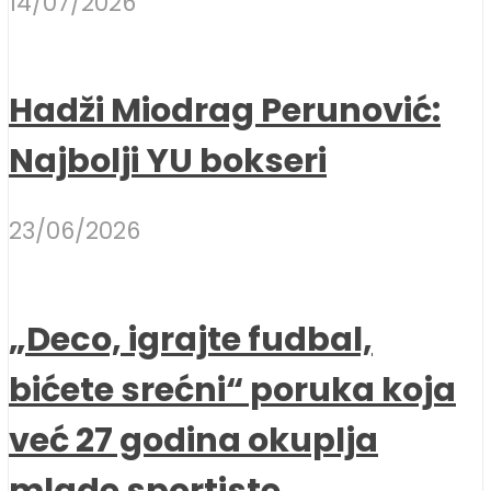
14/07/2026
Hadži Miodrag Perunović:
Najbolji YU bokseri
23/06/2026
„Deco, igrajte fudbal,
bićete srećni“ poruka koja
već 27 godina okuplja
mlade sportiste