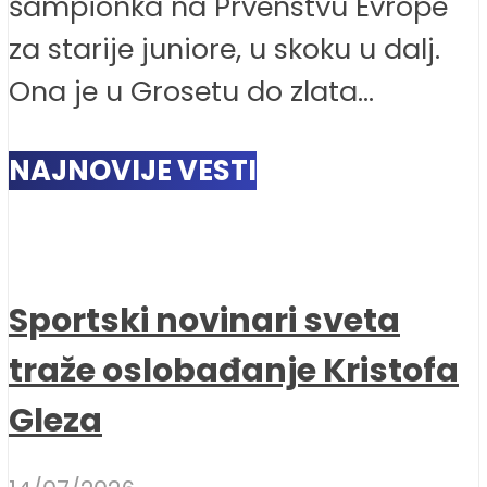
šampionka na Prvenstvu Evrope
za starije juniore, u skoku u dalj.
Ona je u Grosetu do zlata...
NAJNOVIJE VESTI
Sportski novinari sveta
traže oslobađanje Kristofa
Gleza