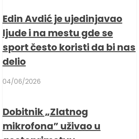
Edin Avdić je ujedinjavao
ljude i na mestu gde se
sport često koristi da bi nas
delio
04/06/2026
Dobitnik „Zlatnog
mikrofona” uživao u