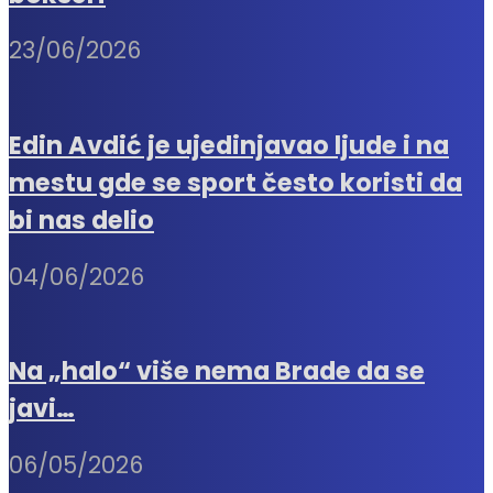
23/06/2026
Edin Avdić je ujedinjavao ljude i na
mestu gde se sport često koristi da
bi nas delio
04/06/2026
Na „halo“ više nema Brade da se
javi…
06/05/2026