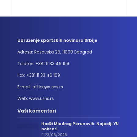
Udruženje sportskih novinara Srbije
Adresa: Resavska 28, 11000 Beograd
Telefon: +381 11 33 46 109
Fax: +381 11 33 46 109
E-mail: office@usns.rs
Web: www.usns.rs
Vaši komentari
Hadži Miodrag Perunović: Najbolji YU
bokseri
23/06/2026