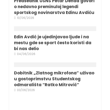
Predsednik USNS Petar Denda govori
o nedavno preminuloj legendi
sportskog novinarstva Edinu Avdiću
10/06/2026
Edin Avdić je ujedinjavao ljude i na
mestu gde se sport često koristi da
bi nas delio
04/06/2026
Dobitnik „Zlatnog mikrofona” uživao
u gostoprimstvu Studentskog
odmarališta “Ratko Mitrović”
03/06/2026