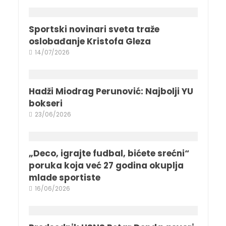
Sportski novinari sveta traže
oslobađanje Kristofa Gleza
14/07/2026
Hadži Miodrag Perunović: Najbolji YU
bokseri
23/06/2026
„Deco, igrajte fudbal, bićete srećni“
poruka koja već 27 godina okuplja
mlade sportiste
16/06/2026