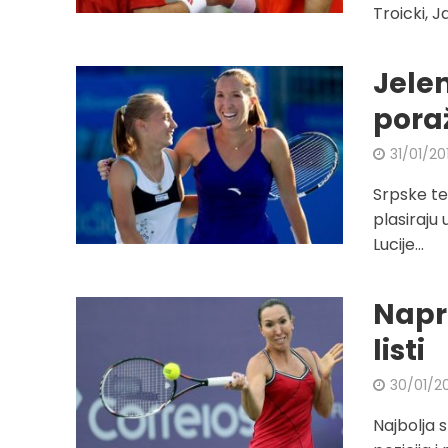
Troicki, J
Jele
pora
31/01/20
Srpske te
plasiraju 
Lucije...
Napr
listi
30/01/2
Najbolja 