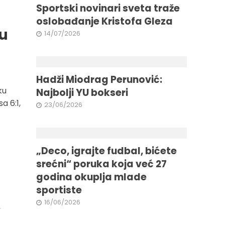
Sportski novinari sveta traže
oslobađanje Kristofa Gleza
 u
14/07/2026
Hadži Miodrag Perunović:
ku
Najbolji YU bokseri
a 6:1,
23/06/2026
„Deco, igrajte fudbal, bićete
srećni“ poruka koja već 27
godina okuplja mlade
sportiste
16/06/2026
,