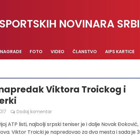
SPORTSKIH NOVINARA SRBI
NAGRADE
FOTO
VIDEO
ČLANSTVO
AIPS KARTICE
napredak Viktora Troickog i
erki
017
Dodaj komentar
joj ATP listi, najbolji srpski teniser je i dalje Novak Đoković,
ova. Viktor Troicki je napredovao za dva mesta i sada je 3