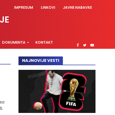
IMPRESUM
LINKOVI
JAVNE NABAVKE
JE
DOKUMENTA
KONTAKT
NAJNOVIJE VESTI
 sa
6.