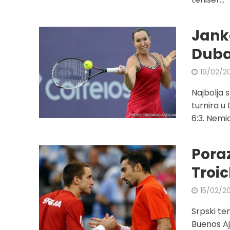
Jank
Duba
19/02/2
Najbolja 
turnira u
6:3. Nemic
Poraz
Troi
15/02/2
Srpski ten
Buenos Ajr