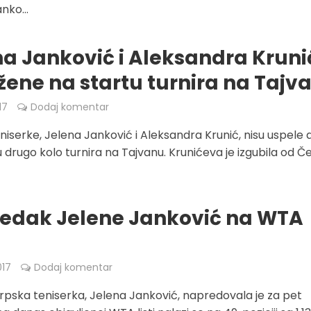
anko...
na Janković i Aleksandra Kruni
žene na startu turnira na Tajv
17
Dodaj komentar
niserke, Jelena Janković i Aleksandra Krunić, nisu uspele 
u drugo kolo turnira na Tajvanu. Krunićeva je izgubila od Č
edak Jelene Janković na WTA
017
Dodaj komentar
srpska teniserka, Jelena Janković, napredovala je za pet