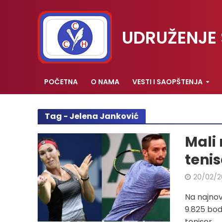
UDRUŽENJE 
POČETNA
O NAMA
VESTI I SAOPŠTENJA
Tag - Jelena Janković
Mali 
tenis
20/02/2
Na najnovi
9.825 bod
teniser...