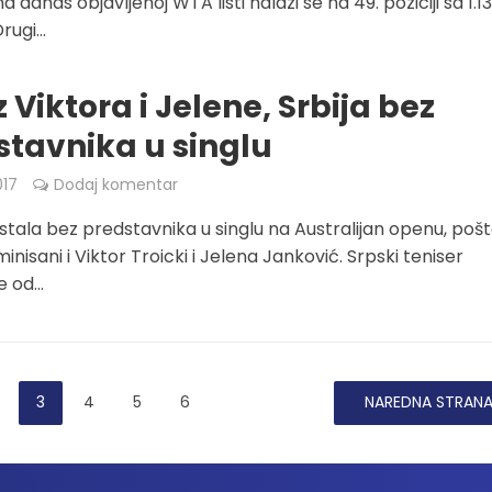
 na danas objavljenoj WTA listi nalazi se na 49. poziciji sa 1.1
ugi...
 Viktora i Jelene, Srbija bez
stavnika u singlu
017
Dodaj komentar
 ostala bez predstavnika u singlu na Australijan openu, pošt
inisani i Viktor Troicki i Jelena Janković. Srpski teniser
 od...
3
4
5
6
NAREDNA STRAN