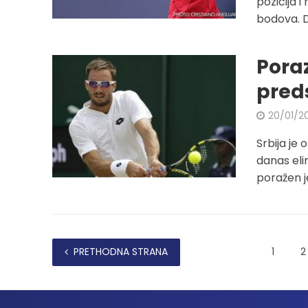
pozicija i
bodova. Dr
Poraz
pred
20/01/2
Srbija je
danas elim
poražen je
PRETHODNA STRANA
1
2