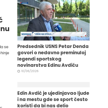
ć
anu
Predsednik USNS Petar Denda
da se
govori o nedavno preminuloj
ehinje
legendi sportskog
novinarstva Edinu Avdiću
10/06/2026
Edin Avdić je ujedinjavao ljude
i na mestu gde se sport često
koristi da bi nas delio