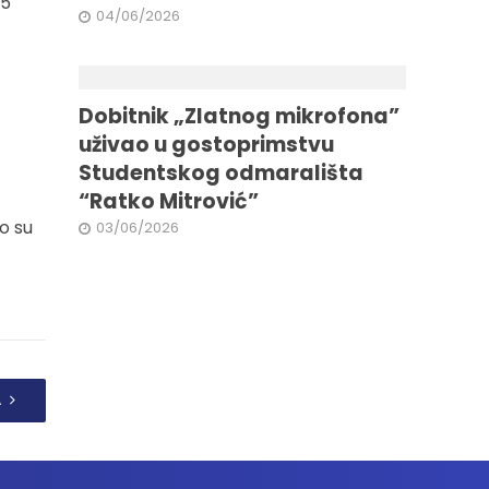
35
04/06/2026
Dobitnik „Zlatnog mikrofona”
uživao u gostoprimstvu
Studentskog odmarališta
“Ratko Mitrović”
o su
03/06/2026
A