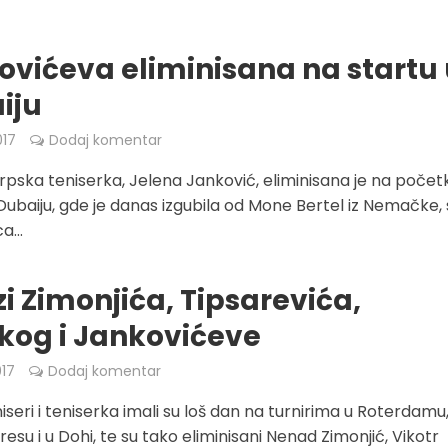
ovićeva eliminisana na startu
iju
017
Dodaj komentar
srpska teniserka, Jelena Janković, eliminisana je na počet
 Dubaiju, gde je danas izgubila od Mone Bertel iz Nemačke, s
a...
i Zimonjića, Tipsarevića,
ckog i Jankovićeve
017
Dodaj komentar
iseri i teniserka imali su loš dan na turnirima u Roterdamu
esu i u Dohi, te su tako eliminisani Nenad Zimonjić, Vikotr