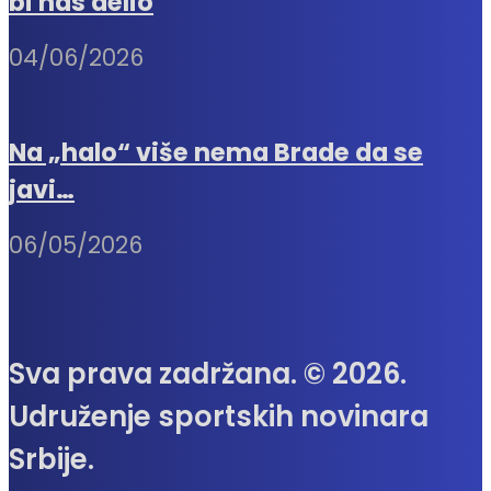
bi nas delio
04/06/2026
Na „halo“ više nema Brade da se
javi…
06/05/2026
Sva prava zadržana. © 2026.
Udruženje sportskih novinara
Srbije.