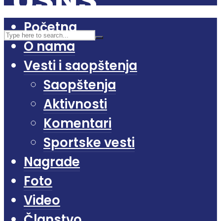
Početna
O nama
Vesti i saopštenja
Saopštenja
Aktivnosti
Komentari
Sportske vesti
Nagrade
Foto
Video
Članstvo