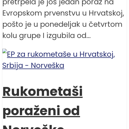
pretrpela je još jedan poraz na
Evropskom prvenstvu u Hrvatskoj,
pošto je u ponedeljak u četvrtom
kolu grupe I izgubila od...
Rukometaši
poraženi od