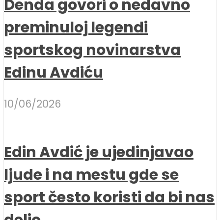
Denda govori o nedavno
preminuloj legendi
sportskog novinarstva
Edinu Avdiću
10/06/2026
Edin Avdić je ujedinjavao
ljude i na mestu gde se
sport često koristi da bi nas
delio