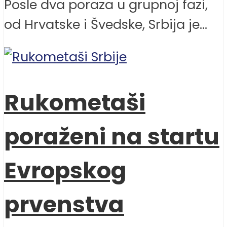
Posle dva poraza u grupnoj fazi,
od Hrvatske i Švedske, Srbija je...
Rukometaši
poraženi na startu
Evropskog
prvenstva