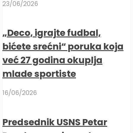
23/06/2026
„Deco, igrajte fudbal,
bićete srećni“ poruka koja
već 27 godina okuplja
mlade sportiste
16/06/2026
Predsednik USNS Petar