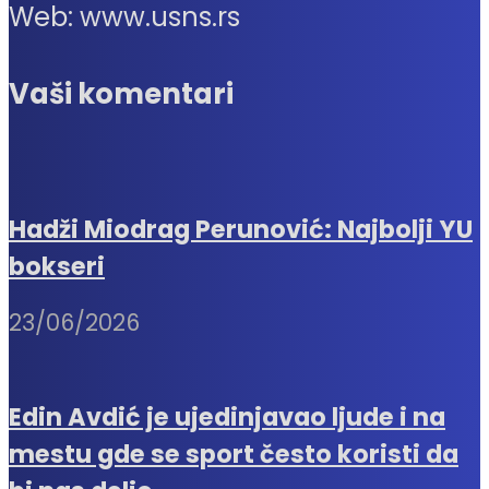
Web: www.usns.rs
Vaši komentari
Hadži Miodrag Perunović: Najbolji YU
bokseri
23/06/2026
Edin Avdić je ujedinjavao ljude i na
mestu gde se sport često koristi da