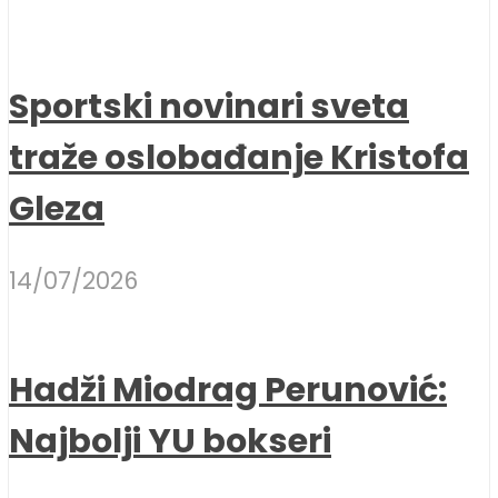
Sportski novinari sveta
traže oslobađanje Kristofa
Gleza
14/07/2026
Hadži Miodrag Perunović:
Najbolji YU bokseri