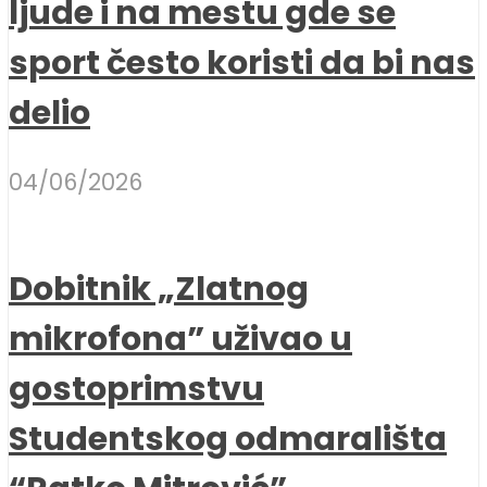
ljude i na mestu gde se
sport često koristi da bi nas
delio
04/06/2026
Dobitnik „Zlatnog
mikrofona” uživao u
gostoprimstvu
Studentskog odmarališta