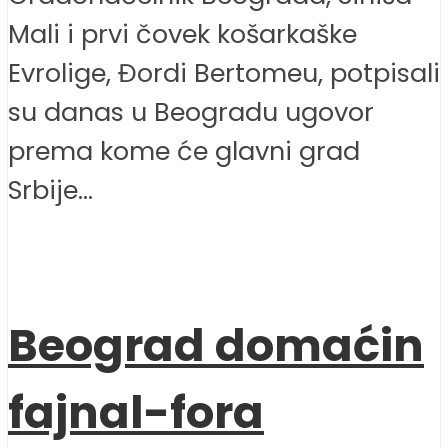
Mali i prvi čovek košarkaške
Evrolige, Đordi Bertomeu, potpisali
su danas u Beogradu ugovor
prema kome će glavni grad
Srbije...
Beograd domaćin
fajnal-fora