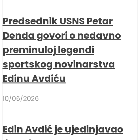
Predsednik USNS Petar
Denda govori o nedavno
preminuloj legendi
sportskog novinarstva
Edinu Avdiću
10/06/2026
Edin Avdić je ujedinjavao