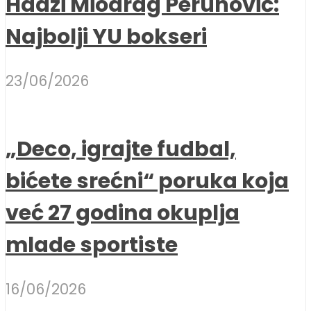
Hadži Miodrag Perunović:
Najbolji YU bokseri
23/06/2026
„Deco, igrajte fudbal,
bićete srećni“ poruka koja
već 27 godina okuplja
mlade sportiste
16/06/2026