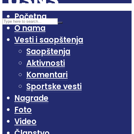
Početna
O nama
Vesti i saopštenja
Saopštenja
Aktivnosti
Komentari
Sportske vesti
Nagrade
Foto
Video
Članstvo