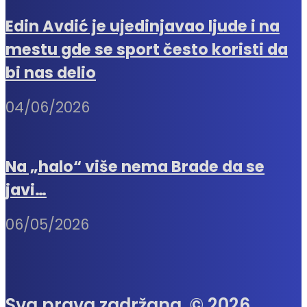
Edin Avdić je ujedinjavao ljude i na
mestu gde se sport često koristi da
bi nas delio
04/06/2026
Na „halo“ više nema Brade da se
javi…
06/05/2026
Sva prava zadržana. © 2026.