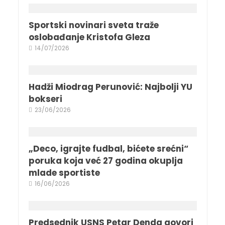
Sportski novinari sveta traže
oslobađanje Kristofa Gleza
14/07/2026
Hadži Miodrag Perunović: Najbolji YU
bokseri
23/06/2026
„Deco, igrajte fudbal, bićete srećni“
poruka koja već 27 godina okuplja
mlade sportiste
16/06/2026
Predsednik USNS Petar Denda govori