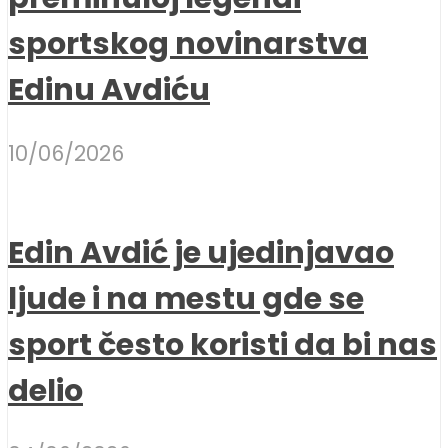
sportskog novinarstva
Edinu Avdiću
10/06/2026
Edin Avdić je ujedinjavao
ljude i na mestu gde se
sport često koristi da bi nas
delio