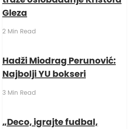
Gleza
2 Min Read
Hadži Miodrag Perunović:
Najbolji YU bokseri
3 Min Read
„Deco, igrajte fudbal,