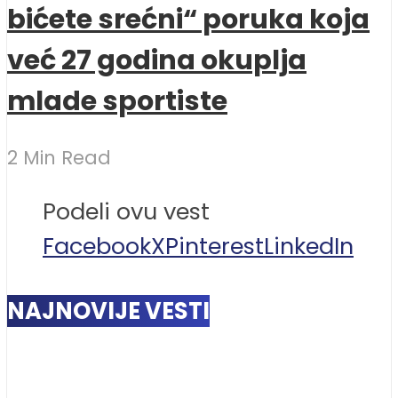
bićete srećni“ poruka koja
već 27 godina okuplja
mlade sportiste
2 Min Read
Podeli ovu vest
Facebook
X
Pinterest
LinkedIn
NAJNOVIJE VESTI