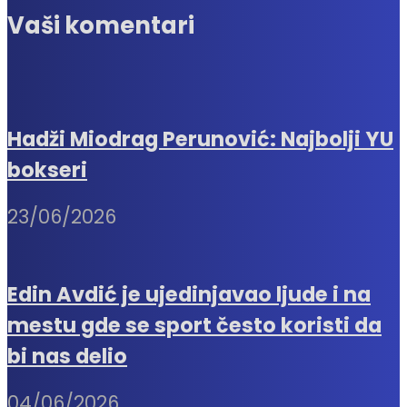
Vaši komentari
Hadži Miodrag Perunović: Najbolji YU
bokseri
23/06/2026
Edin Avdić je ujedinjavao ljude i na
mestu gde se sport često koristi da
bi nas delio
04/06/2026