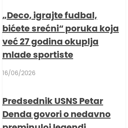
„Deco, igrajte fudbal,
bićete srećni“ poruka koja
već 27 godina okuplja
mlade sportiste
16/06/2026
Predsednik USNS Petar
Denda govori o nedavno
preminuloj legendi