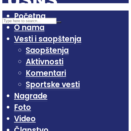
Početna
O nama
Vesti i saopštenja
Saopštenja
Aktivnosti
Komentari
Sportske vesti
Nagrade
Foto
Video
Članstvo