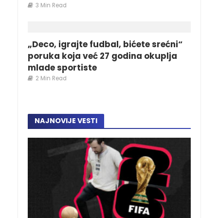
3 Min Read
„Deco, igrajte fudbal, bićete srećni“
poruka koja već 27 godina okuplja
mlade sportiste
2 Min Read
NAJNOVIJE VESTI