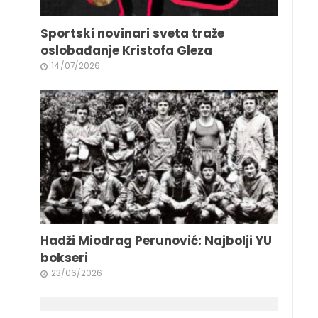
Sportski novinari sveta traže
oslobađanje Kristofa Gleza
14/07/2026
Hadži Miodrag Perunović: Najbolji YU
bokseri
23/06/2026