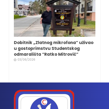
Dobitnik „Zlatnog mikrofona” uživao
u gostoprimstvu Studentskog
odmarališta “Ratko Mitrović”
03/06/2026