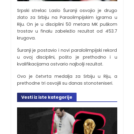
Srpski strelac Laslo Šuranji osvojio je drugo
zlato za Srbiju na Paraolimpijskim igrama u
Riju. On je u disciplini 50 metara MK puškom
trostav u finalu zabeležio rezultat od 453.7
krugova.
Šuranji je postavio i novi paralolimpijski rekord
u ovoj disciplini, pošto je prethodno i u
kvalifikacijama ostvario najbolji rezultat.
Ovo je četvrta medalja za Srbiju u Riju, a
prethodne tri osvojili su danas stonoteniseri.
Vesti iz iste kategorije