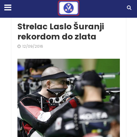
Strelac Laslo Šuranji
rekordom do zlata
12/09/2016