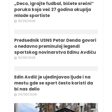
„Deco, igrajte fudbal, bićete srećni“
poruka koja već 27 godina okuplja
mlade sportiste
16/06/2026
Predsednik USNS Petar Denda govori
o nedavno preminuloj legendi
sportskog novinarstva Edinu Avdiću
10/06/2026
Edin Avdić je ujedinjavao ljude i na
mestu gde se sport često koristi da
bi nas delio
04/06/2026