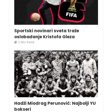
Sportski novinari sveta traže
oslobađanje Kristofa Gleza
2 Min Read
Hadži Miodrag Perunović: Najbolji YU
bokseri