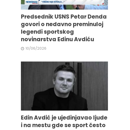
Predsednik USNS Petar Denda
govori o nedavno preminuloj
legendi sportskog
novinarstva Edinu Avdiću
10/06/2026
Edin Avdić je ujedinjavao ljude
i na mestu gde se sport često