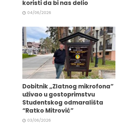
koristi da bi nas delio
04/06/2026
Dobitnik „Zlatnog mikrofona”
uživao u gostoprimstvu
Studentskog odmarališta
“Ratko Mitrović”
03/06/2026