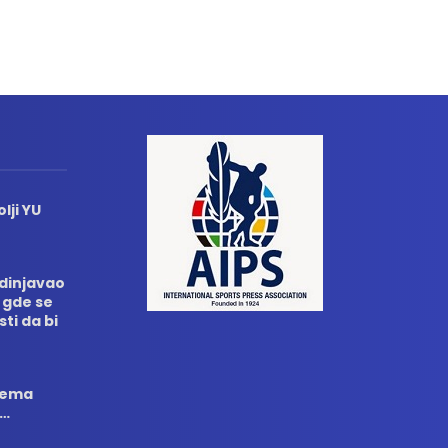
lji YU
edinjavao
 gde se
sti da bi
 nema
i…