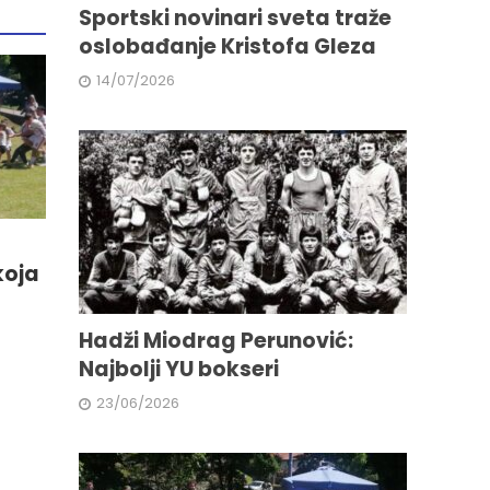
Sportski novinari sveta traže
oslobađanje Kristofa Gleza
14/07/2026
koja
Hadži Miodrag Perunović:
Najbolji YU bokseri
23/06/2026