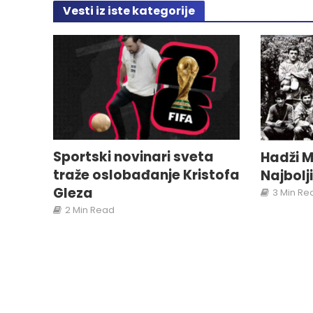
Vesti iz iste kategorije
Sportski novinari sveta
Hadži M
traže oslobađanje Kristofa
Najbolj
Gleza
3 Min Re
2 Min Read