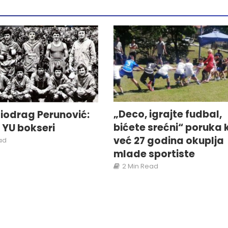
„Deco, igrajte fudbal,
iodrag Perunović:
bićete srećni“ poruka 
i YU bokseri
već 27 godina okuplja
ad
mlade sportiste
2 Min Read