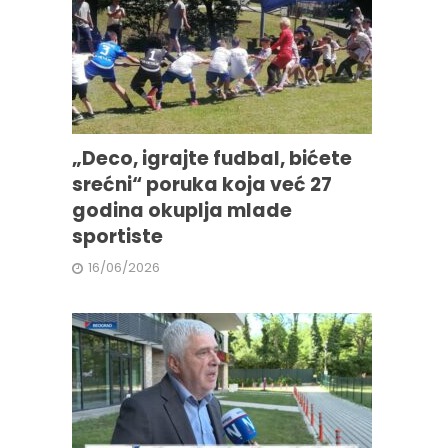
„Deco, igrajte fudbal, bićete
srećni“ poruka koja već 27
godina okuplja mlade
sportiste
16/06/2026