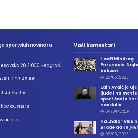
je sportskih novinara
Vaši komentari
Hadži Miodrag
Perunović: Najbo
Resavska 28, 11000 Beograd
bokseri
23/06/2026
+381 11 33 46 109
Edin Avdić je uj
 11 33 46 109
ljude i na mestu
sport često kori
nas delio
ffice@usns.rs
04/06/2026
.usns.rs
Na „halo“ više
Brade da se jav
06/05/2026