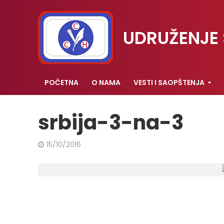
UDRUŽENJE 
POČETNA
O NAMA
VESTI I SAOPŠTENJA
srbija-3-na-3
15/10/2016