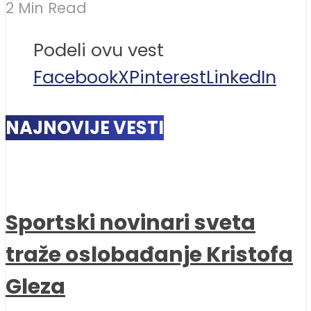
2 Min Read
Podeli ovu vest
Facebook
X
Pinterest
LinkedIn
NAJNOVIJE VESTI
Sportski novinari sveta
traže oslobađanje Kristofa
Gleza