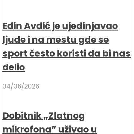
Edin Avdić je ujedinjavao
ljude i na mestu gde se
sport često koristi da bi nas
delio
04/06/2026
Dobitnik „Zlatnog
mikrofona” uživao u