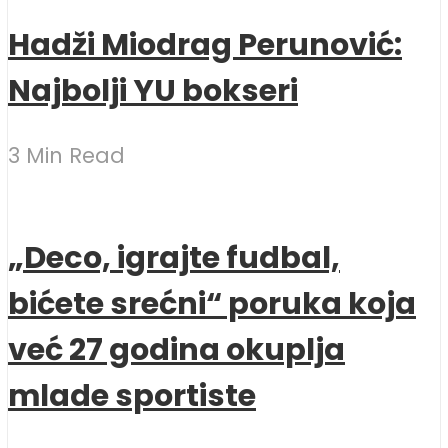
Hadži Miodrag Perunović:
Najbolji YU bokseri
3 Min Read
„Deco, igrajte fudbal,
bićete srećni“ poruka koja
već 27 godina okuplja
mlade sportiste