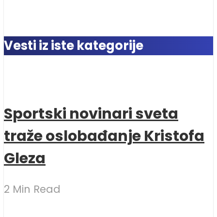
Vesti iz iste kategorije
Sportski novinari sveta
traže oslobađanje Kristofa
Gleza
2 Min Read