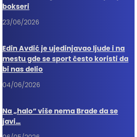
bokseri
23/06/2026
Edin Avdić je ujedinjavao ljude i na
mestu gde se sport često koristi da
bi nas delio
04/06/2026
Na „halo“ više nema Brade da se
javi…