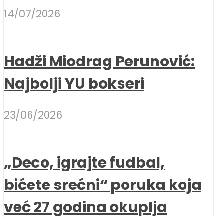
14/07/2026
Hadži Miodrag Perunović:
Najbolji YU bokseri
23/06/2026
„Deco, igrajte fudbal,
bićete srećni“ poruka koja
već 27 godina okuplja