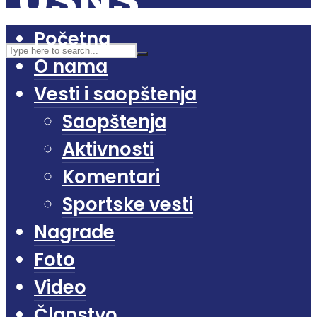
Početna
O nama
Vesti i saopštenja
Saopštenja
Aktivnosti
Komentari
Sportske vesti
Nagrade
Foto
Video
Članstvo