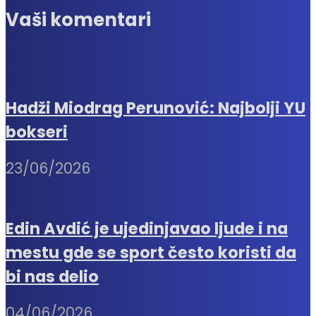
Vaši komentari
Hadži Miodrag Perunović: Najbolji YU
bokseri
23/06/2026
Edin Avdić je ujedinjavao ljude i na
mestu gde se sport često koristi da
bi nas delio
04/06/2026