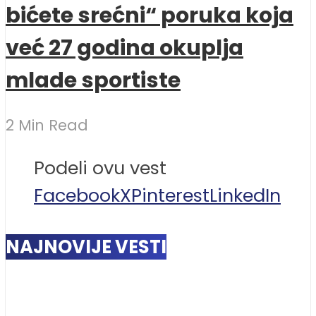
bićete srećni“ poruka koja
već 27 godina okuplja
mlade sportiste
2 Min Read
Podeli ovu vest
Facebook
X
Pinterest
LinkedIn
NAJNOVIJE VESTI