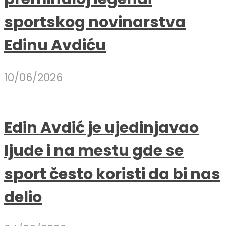
sportskog novinarstva
Edinu Avdiću
10/06/2026
Edin Avdić je ujedinjavao
ljude i na mestu gde se
sport često koristi da bi nas
delio