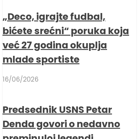
„Deco, igrajte fudbal,
bićete srećni“ poruka koja
već 27 godina okuplja
mlade sportiste
16/06/2026
Predsednik USNS Petar
Denda govori o nedavno
preminuloj legendi