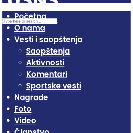
Početna
O nama
Vesti i saopštenja
Saopštenja
Aktivnosti
Komentari
Sportske vesti
Nagrade
Foto
Video
Članstvo