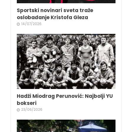
Sportski novinari sveta traže
oslobađanje Kristofa Gleza
14/07/2026
Hadži Miodrag Perunović: Najbolji YU
bokseri
23/06/2026