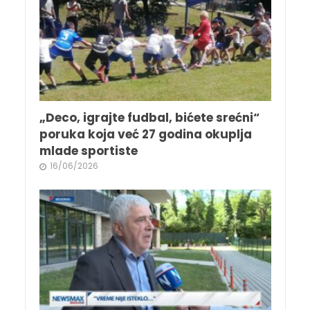
„Deco, igrajte fudbal, bićete srećni“
poruka koja već 27 godina okuplja
mlade sportiste
16/06/2026