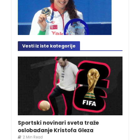
Vesti iz iste kategorije
Sportski novinari sveta traže
oslobađanje Kristofa Gleza
2 Min Read