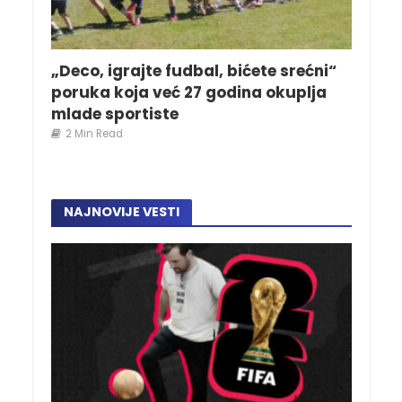
„Deco, igrajte fudbal, bićete srećni“
poruka koja već 27 godina okuplja
mlade sportiste
2 Min Read
NAJNOVIJE VESTI