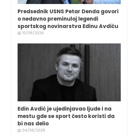
Predsednik USNS Petar Denda govori
o nedavno preminuloj legendi
sportskog novinarstva Edinu Avdiću
10/06/2026
Edin Avdić je ujedinjavao ljude i na
mestu gde se sport često koristi da
bi nas delio
04/06/2026