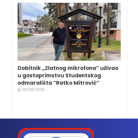
Dobitnik „Zlatnog mikrofona” uživao
u gostoprimstvu Studentskog
odmarališta “Ratko Mitrović”
03/06/2026