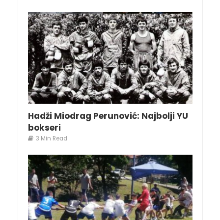
Hadži Miodrag Perunović: Najbolji YU
bokseri
3 Min Read