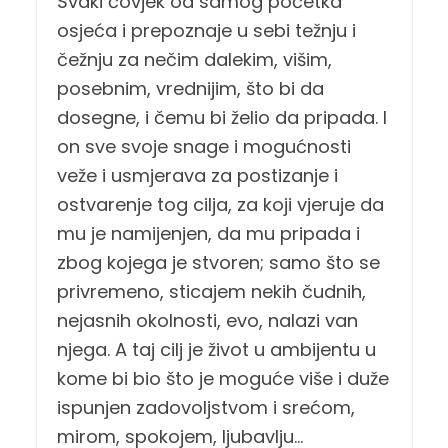
Svaki čovjek od samog početka
osjeća i prepoznaje u sebi težnju i
čežnju za nečim dalekim, višim,
posebnim, vrednijim, što bi da
dosegne, i čemu bi želio da pripada. I
on sve svoje snage i mogućnosti
veže i usmjerava za postizanje i
ostvarenje tog cilja, za koji vjeruje da
mu je namijenjen, da mu pripada i
zbog kojega je stvoren; samo što se
privremeno, sticajem nekih čudnih,
nejasnih okolnosti, evo, nalazi van
njega. A taj cilj je život u ambijentu u
kome bi bio što je moguće više i duže
ispunjen zadovoljstvom i srećom,
mirom, spokojem, ljubavlju…