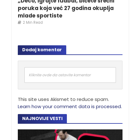
„Deco, igrajte fudbal, bićete srećni“
poruka koja već 27 godina okuplja
mlade sportiste
2 Min Read
Dodaj komentar
Kliknite ovde da ostavite komentar
This site uses Akismet to reduce spam.
Learn how your comment data is processed.
NAJNOVIJE VESTI