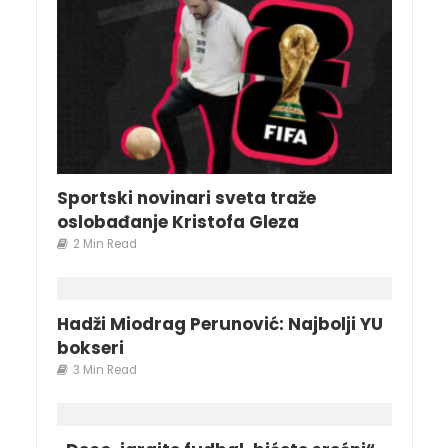
Sportski novinari sveta traže
oslobađanje Kristofa Gleza
2 Min Read
Hadži Miodrag Perunović: Najbolji YU
bokseri
3 Min Read