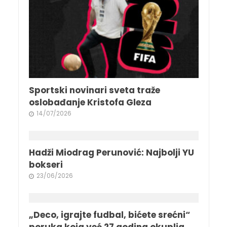
Sportski novinari sveta traže
oslobađanje Kristofa Gleza
14/07/2026
Hadži Miodrag Perunović: Najbolji YU
bokseri
23/06/2026
„Deco, igrajte fudbal, bićete srećni“
poruka koja već 27 godina okuplja