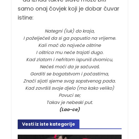
samo onaj čovjek koji je dobar čuvar
istine:
Nategni (luk) do kraja,
I poželjećeš da si ga popustio na vrijeme.
Kali mač do najveće oštrine
I oštrica mu neće trajati dugo.
Kad zlatom i nefritom ispuniš dvornicu,
Nećeš moći da je sačuvaš.
Gorditi se bogatstvom i počastima,
Znači sijati sjeme svog sopstvenog pada.
Kad završiš svoje djelo (ma kako veliko)
Povuci se;
Takav je nebeski put.
(Lao-ce)
Vesti iz iste kategorije