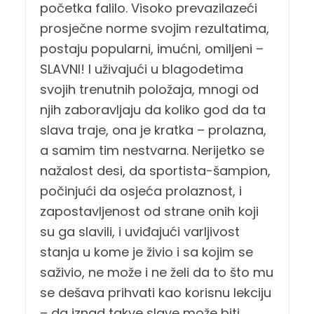
početka falilo. Visoko prevazilazeći
prosječne norme svojim rezultatima,
postaju popularni, imućni, omiljeni –
SLAVNI! I uživajući u blagodetima
svojih trenutnih položaja, mnogi od
njih zaboravljaju da koliko god da ta
slava traje, ona je kratka – prolazna,
a samim tim nestvarna. Nerijetko se
nažalost desi, da sportista-šampion,
počinjući da osjeća prolaznost, i
zapostavljenost od strane onih koji
su ga slavili, i uviđajući varljivost
stanja u kome je živio i sa kojim se
saživio, ne može i ne želi da to što mu
se dešava prihvati kao korisnu lekciju
– da iznad takve slave može biti