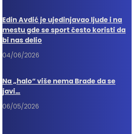
Edin Avdić je ujedinjavao ljude i na
mestu gde se sport često koristi da
bi nas delio
04/06/2026
Na „halo“ više nema Brade da se
javi…
06/05/2026