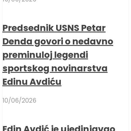
Predsednik USNS Petar
Denda govori o nedavno
preminuloj legendi
sportskog novinarstva
Edinu Avdiću
10/06/2026
Edin Avdić je ujedinjavao