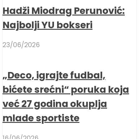
Hadži Miodrag Perunović:
Najbolji YU bokseri
23/06/2026
„Deco, igrajte fudbal,
bićete srećni“ poruka koja
već 27 godina okuplja
mlade sportiste
16/06/2026