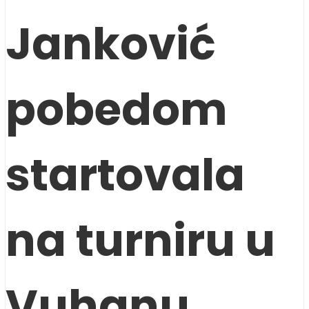
Janković
pobedom
startovala
na turniru u
Vuhanu