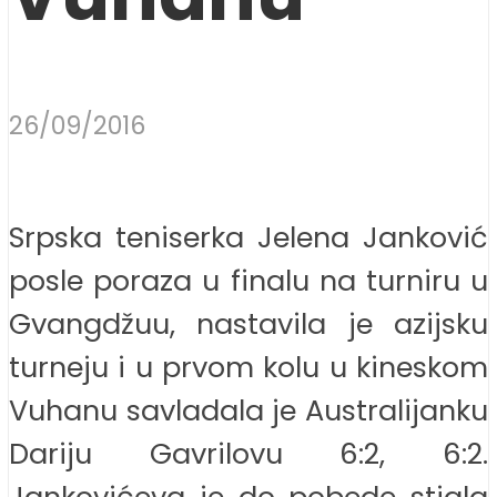
26/09/2016
Srpska teniserka Jelena Janković
posle poraza u finalu na turniru u
Gvangdžuu, nastavila je azijsku
turneju i u prvom kolu u kineskom
Vuhanu savladala je Australijanku
Dariju Gavrilovu 6:2, 6:2.
Jankovićeva je do pobede stigla