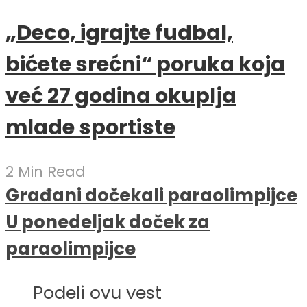
„Deco, igrajte fudbal,
bićete srećni“ poruka koja
već 27 godina okuplja
mlade sportiste
2 Min Read
Građani dočekali paraolimpijce
U ponedeljak doček za
paraolimpijce
Podeli ovu vest