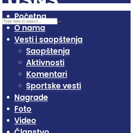
Početna
O nama
Vesti i saopštenja
Saopštenja
Aktivnosti
Komentari
Sportske vesti
Nagrade
Foto
Video
Članstvo