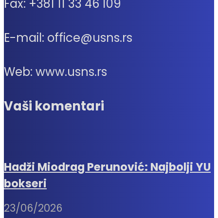
Fax: +381 11 33 46 109
E-mail: office@usns.rs
Web: www.usns.rs
Vaši komentari
Hadži Miodrag Perunović: Najbolji YU
bokseri
23/06/2026