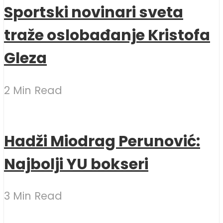
Sportski novinari sveta
traže oslobađanje Kristofa
Gleza
2 Min Read
Hadži Miodrag Perunović:
Najbolji YU bokseri
3 Min Read