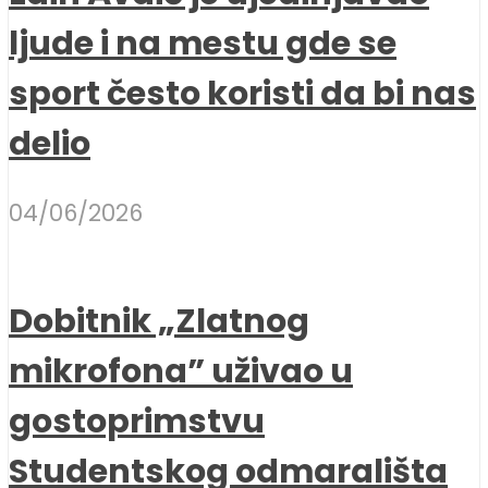
ljude i na mestu gde se
sport često koristi da bi nas
delio
04/06/2026
Dobitnik „Zlatnog
mikrofona” uživao u
gostoprimstvu
Studentskog odmarališta