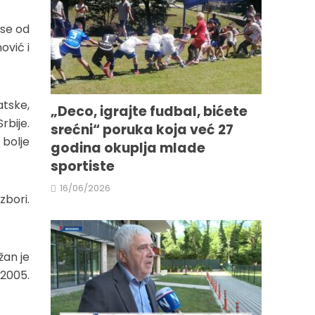
 se od
ović i
atske,
„Deco, igrajte fudbal, bićete
rbije.
srećni“ poruka koja već 27
 bolje
godina okuplja mlade
sportiste
16/06/2026
zbori.
žan je
 2005.