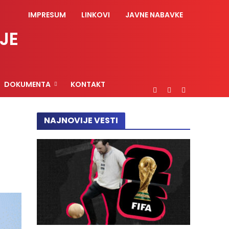
IMPRESUM
LINKOVI
JAVNE NABAVKE
JE
DOKUMENTA
KONTAKT
NAJNOVIJE VESTI