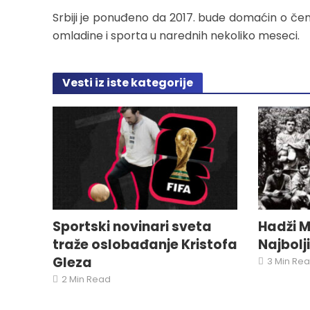
Srbiji je ponuđeno da 2017. bude domaćin o če
omladine i sporta u narednih nekoliko meseci.
Vesti iz iste kategorije
Sportski novinari sveta
Hadži M
traže oslobađanje Kristofa
Najbolj
Gleza
3 Min Re
2 Min Read