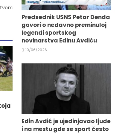
rstvom
Predsednik USNS Petar Denda
govori o nedavno preminuloj
legendi sportskog
novinarstva Edinu Avdiću
10/06/2026
koja
Edin Avdić je ujedinjavao ljude
i na mestu gde se sport često