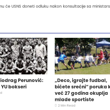
mu će USNS doneti odluku nakon konsultacije sa minista
iodrag Perunović:
„Deco, igrajte fudbal,
i YU bokseri
bićete srećni“ poruka 
već 27 godina okuplja
ad
mlade sportiste
2 Min Read