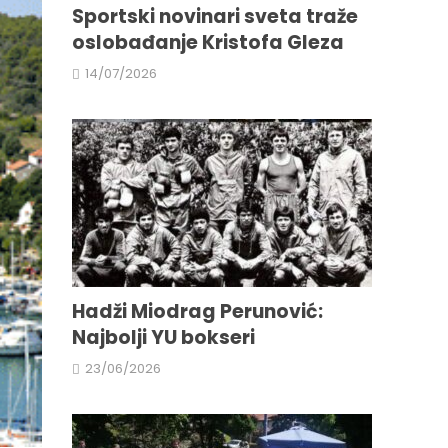
Sportski novinari sveta traže
oslobađanje Kristofa Gleza
14/07/2026
Hadži Miodrag Perunović:
Najbolji YU bokseri
23/06/2026