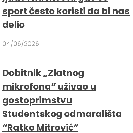
sport često koristi da bi nas
delio
04/06/2026
Dobitnik „Zlatnog
mikrofona” uživao u
gostoprimstvu
Studentskog odmarališta
“Ratko Mitrović”