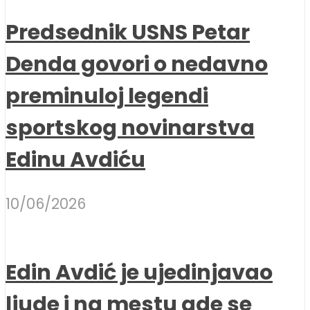
Predsednik USNS Petar
Denda govori o nedavno
preminuloj legendi
sportskog novinarstva
Edinu Avdiću
10/06/2026
Edin Avdić je ujedinjavao
ljude i na mestu gde se