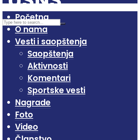
Početna
O nama
Vesti i saopštenja
Saopštenja
Aktivnosti
Komentari
Sportske vesti
Nagrade
Foto
Video
Članstvo