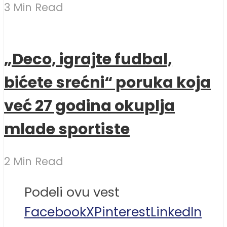
3 Min Read
„Deco, igrajte fudbal,
bićete srećni“ poruka koja
već 27 godina okuplja
mlade sportiste
2 Min Read
Podeli ovu vest
Facebook
X
Pinterest
LinkedIn