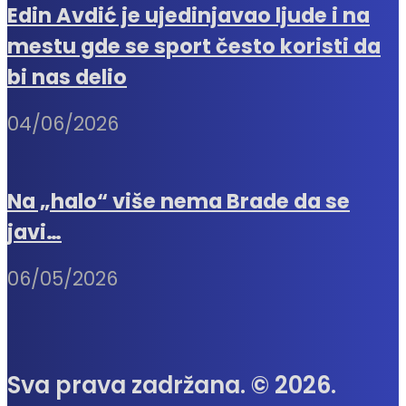
Edin Avdić je ujedinjavao ljude i na
mestu gde se sport često koristi da
bi nas delio
04/06/2026
Na „halo“ više nema Brade da se
javi…
06/05/2026
Sva prava zadržana. © 2026.