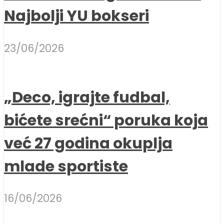
Najbolji YU bokseri
23/06/2026
„Deco, igrajte fudbal,
bićete srećni“ poruka koja
već 27 godina okuplja
mlade sportiste
16/06/2026