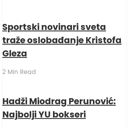
Sportski novinari sveta
traže oslobađanje Kristofa
Gleza
2 Min Read
Hadži Miodrag Perunović:
Najbolji YU bokseri