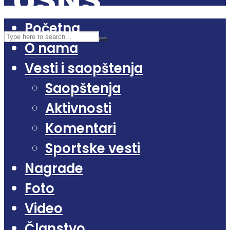
Početna
O nama
Vesti i saopštenja
Saopštenja
Aktivnosti
Komentari
Sportske vesti
Nagrade
Foto
Video
Članstvo