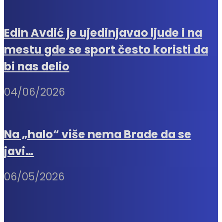
Edin Avdić je ujedinjavao ljude i na
mestu gde se sport često koristi da
bi nas delio
04/06/2026
Na „halo“ više nema Brade da se
javi…
06/05/2026