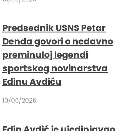
Predsednik USNS Petar
Denda govori o nedavno
preminuloj legendi
sportskog novinarstva
Edinu Avdiću
10/06/2026
Edin Avdić je ujedinjavao