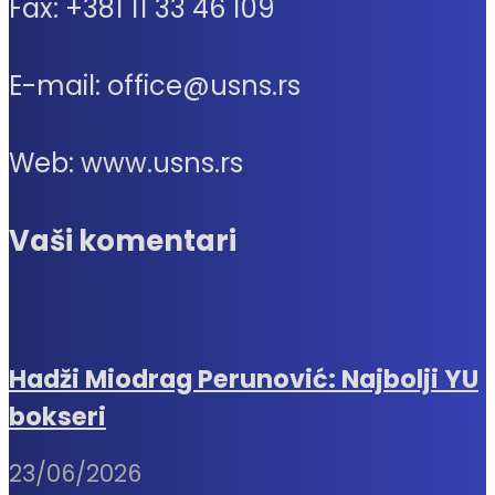
Fax: +381 11 33 46 109
E-mail: office@usns.rs
Web: www.usns.rs
Vaši komentari
Hadži Miodrag Perunović: Najbolji YU
bokseri
23/06/2026