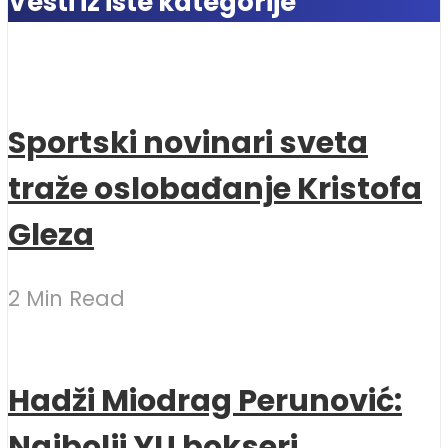
Vesti iz iste kategorije
Sportski novinari sveta
traže oslobađanje Kristofa
Gleza
2 Min Read
Hadži Miodrag Perunović:
Najbolji YU bokseri