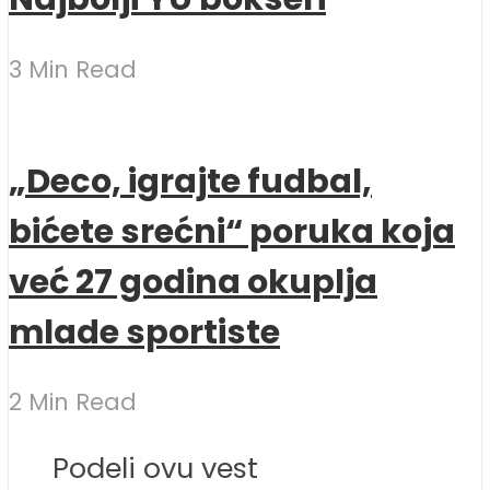
3 Min Read
„Deco, igrajte fudbal,
bićete srećni“ poruka koja
već 27 godina okuplja
mlade sportiste
2 Min Read
Podeli ovu vest