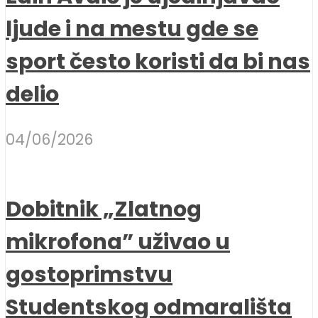
ljude i na mestu gde se
sport često koristi da bi nas
delio
04/06/2026
Dobitnik „Zlatnog
mikrofona” uživao u
gostoprimstvu
Studentskog odmarališta