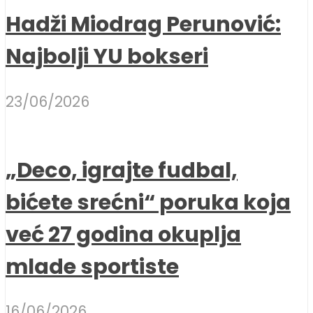
Hadži Miodrag Perunović:
Najbolji YU bokseri
23/06/2026
„Deco, igrajte fudbal,
bićete srećni“ poruka koja
već 27 godina okuplja
mlade sportiste
16/06/2026