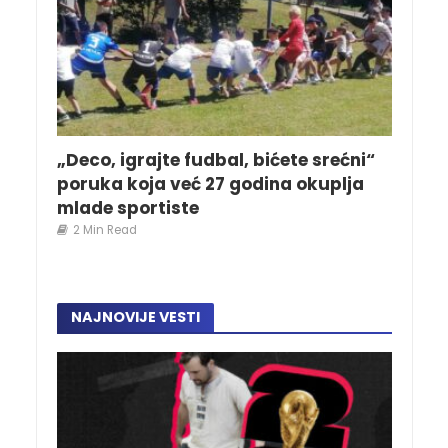
„Deco, igrajte fudbal, bićete srećni“
poruka koja već 27 godina okuplja
mlade sportiste
2 Min Read
NAJNOVIJE VESTI