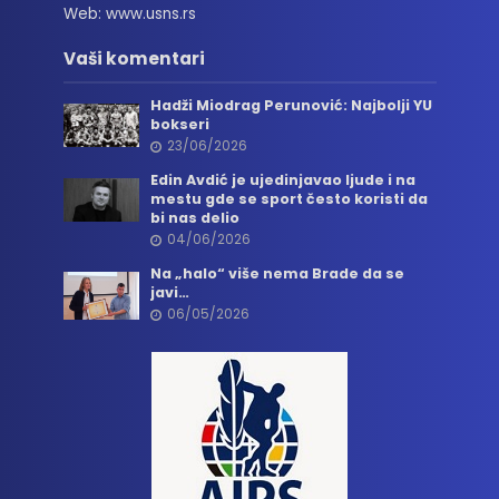
Web: www.usns.rs
Vaši komentari
Hadži Miodrag Perunović: Najbolji YU
bokseri
23/06/2026
Edin Avdić je ujedinjavao ljude i na
mestu gde se sport često koristi da
bi nas delio
04/06/2026
Na „halo“ više nema Brade da se
javi…
06/05/2026