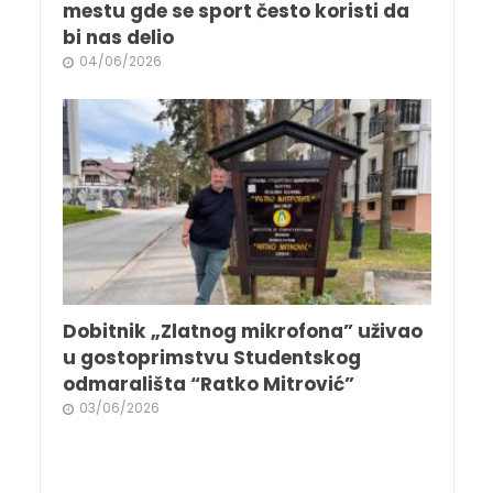
mestu gde se sport često koristi da
bi nas delio
04/06/2026
Dobitnik „Zlatnog mikrofona” uživao
u gostoprimstvu Studentskog
odmarališta “Ratko Mitrović”
03/06/2026