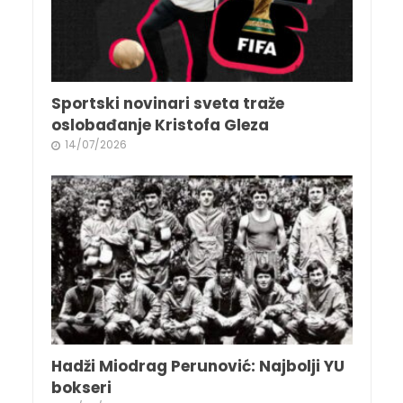
Sportski novinari sveta traže
oslobađanje Kristofa Gleza
14/07/2026
Hadži Miodrag Perunović: Najbolji YU
bokseri