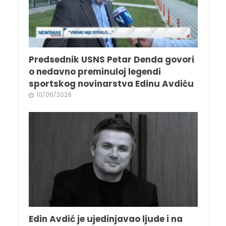
Predsednik USNS Petar Denda govori
o nedavno preminuloj legendi
sportskog novinarstva Edinu Avdiću
10/06/2026
Edin Avdić je ujedinjavao ljude i na