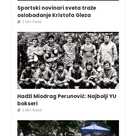
Sportski novinari sveta traže
oslobađanje Kristofa Gleza
2 Min Read
Hadži Miodrag Perunović: Najbolji YU
bokseri
3 Min Read