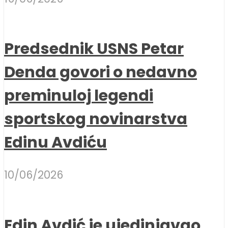
Predsednik USNS Petar
Denda govori o nedavno
preminuloj legendi
sportskog novinarstva
Edinu Avdiću
10/06/2026
Edin Avdić je ujedinjavao