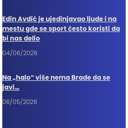
Edin Avdić je ujedinjavao ljude i na
mestu gde se sport često koristi da
bi nas delio
04/06/2026
Na „halo“ više nema Brade da se
javi…
06/05/2026