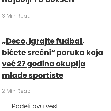
3 Min Read
„Deco, igrajte fudbal,
bićete srećni“ poruka koja
već 27 godina okuplja
mlade sportiste
2 Min Read
Podeli ovu vest