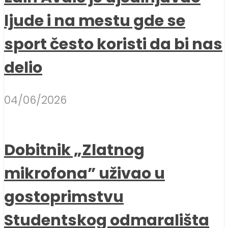
ljude i na mestu gde se
sport često koristi da bi nas
delio
04/06/2026
Dobitnik „Zlatnog
mikrofona” uživao u
gostoprimstvu
Studentskog odmarališta