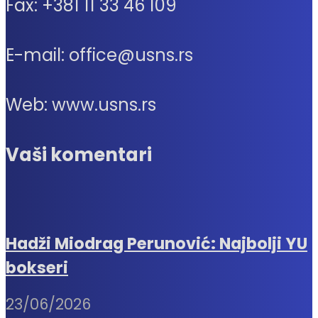
Fax: +381 11 33 46 109
E-mail: office@usns.rs
Web: www.usns.rs
Vaši komentari
Hadži Miodrag Perunović: Najbolji YU
bokseri
23/06/2026