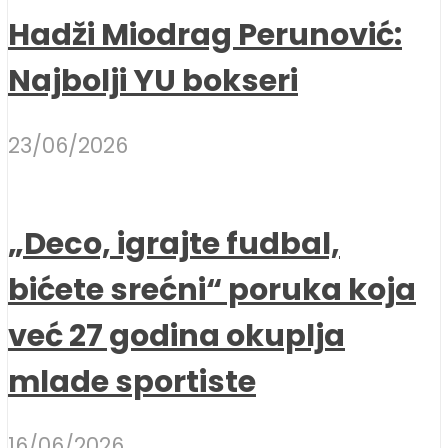
Hadži Miodrag Perunović:
Najbolji YU bokseri
23/06/2026
„Deco, igrajte fudbal,
bićete srećni“ poruka koja
već 27 godina okuplja
mlade sportiste
16/06/2026