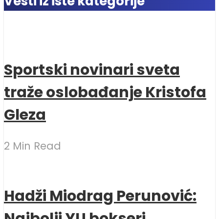
Vesti iz iste kategorije
Sportski novinari sveta
traže oslobađanje Kristofa
Gleza
2 Min Read
Hadži Miodrag Perunović:
Najbolji YU bokseri