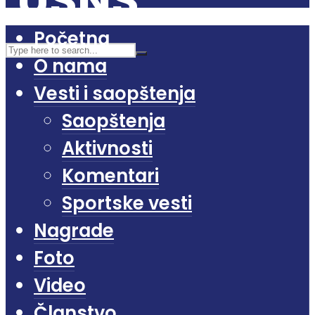
Početna
O nama
Vesti i saopštenja
Saopštenja
Aktivnosti
Komentari
Sportske vesti
Nagrade
Foto
Video
Članstvo