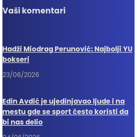
Vaši komentari
Hadži Miodrag Perunović: Najbolji YU
bokseri
23/06/2026
Edin Avdić je ujedinjavao ljude i na
mestu gde se sport često koristi da
bi nas delio