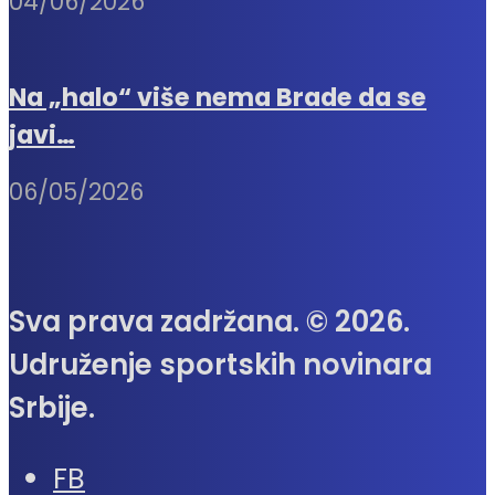
04/06/2026
Na „halo“ više nema Brade da se
javi…
06/05/2026
Sva prava zadržana. © 2026.
Udruženje sportskih novinara
Srbije.
FB