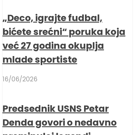
„Deco, igrajte fudbal,
bićete srećni“ poruka koja
već 27 godina okuplja
mlade sportiste
16/06/2026
Predsednik USNS Petar
Denda govori o nedavno