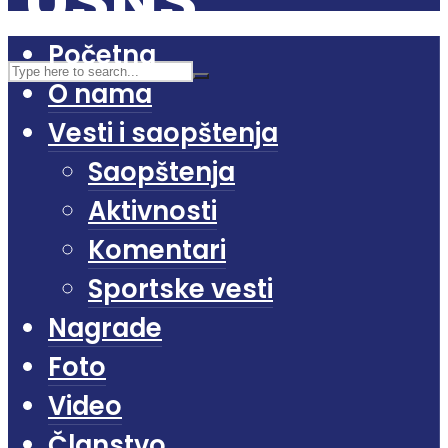
Početna
O nama
Vesti i saopštenja
Saopštenja
Aktivnosti
Komentari
Sportske vesti
Nagrade
Foto
Video
Članstvo