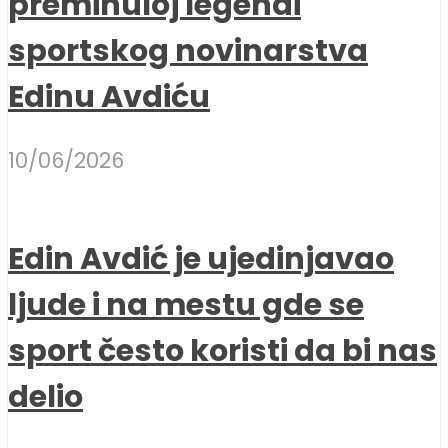
preminuloj legendi
sportskog novinarstva
Edinu Avdiću
10/06/2026
Edin Avdić je ujedinjavao
ljude i na mestu gde se
sport često koristi da bi nas
delio