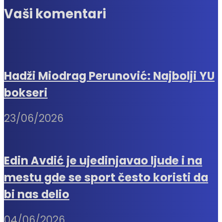
Vaši komentari
Hadži Miodrag Perunović: Najbolji YU
bokseri
23/06/2026
Edin Avdić je ujedinjavao ljude i na
mestu gde se sport često koristi da
bi nas delio
04/06/2026