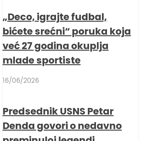
„Deco, igrajte fudbal,
bićete srećni“ poruka koja
već 27 godina okuplja
mlade sportiste
16/06/2026
Predsednik USNS Petar
Denda govori o nedavno
preminuloj legendi