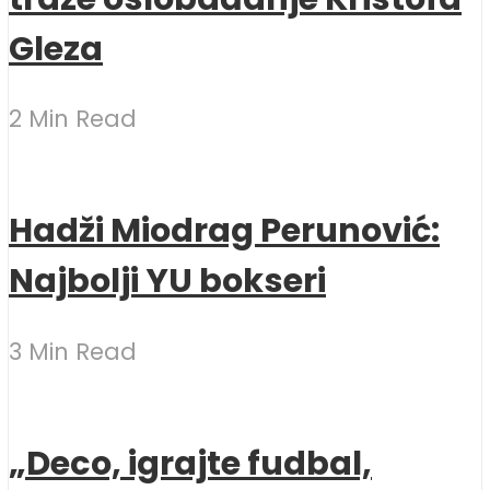
Gleza
2 Min Read
Hadži Miodrag Perunović:
Najbolji YU bokseri
3 Min Read
„Deco, igrajte fudbal,