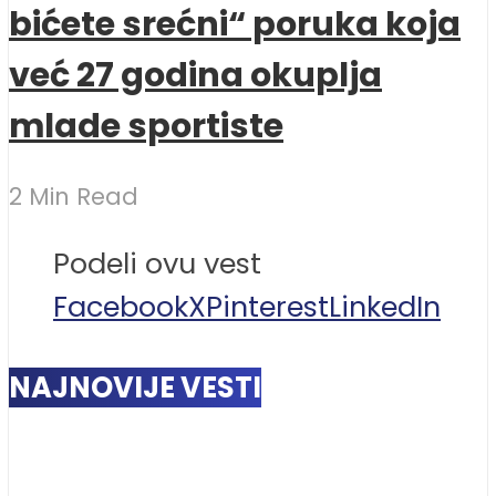
bićete srećni“ poruka koja
već 27 godina okuplja
mlade sportiste
2 Min Read
Podeli ovu vest
Facebook
X
Pinterest
LinkedIn
NAJNOVIJE VESTI