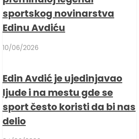
sportskog novinarstva
Edinu Avdiću
10/06/2026
Edin Avdić je ujedinjavao
ljude i na mestu gde se
sport često koristi da bi nas
delio