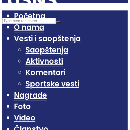
Početna
O nama
Vesti i saopštenja
Saopštenja
Aktivnosti
Komentari
Sportske vesti
Nagrade
Foto
Video
Članstvo