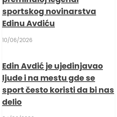
sportskog novinarstva
Edinu Avdiću
10/06/2026
Edin Avdić je ujedinjavao
ljude i na mestu gde se
sport često koristi da bi nas
delio