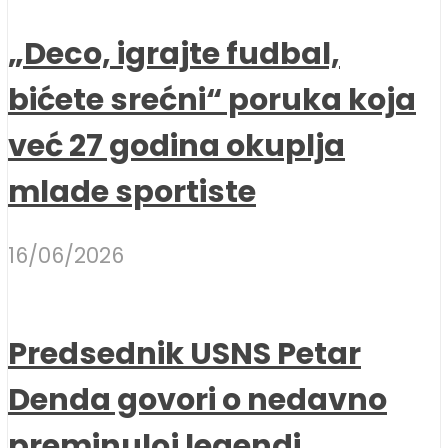
„Deco, igrajte fudbal,
bićete srećni“ poruka koja
već 27 godina okuplja
mlade sportiste
16/06/2026
Predsednik USNS Petar
Denda govori o nedavno
preminuloj legendi