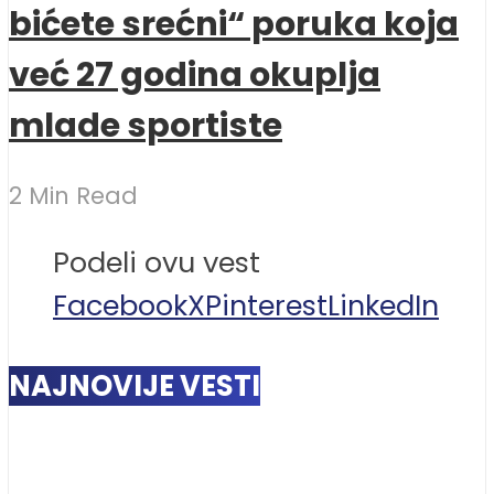
bićete srećni“ poruka koja
već 27 godina okuplja
mlade sportiste
2 Min Read
Podeli ovu vest
Facebook
X
Pinterest
LinkedIn
NAJNOVIJE VESTI