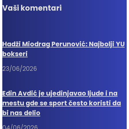
Vaši komentari
Hadži Miodrag Perunović: Najbolji YU
bokseri
23/06/2026
Edin Avdić je ujedinjavao ljude i na
mestu gde se sport često koristi da
bi nas delio
04/06/2026