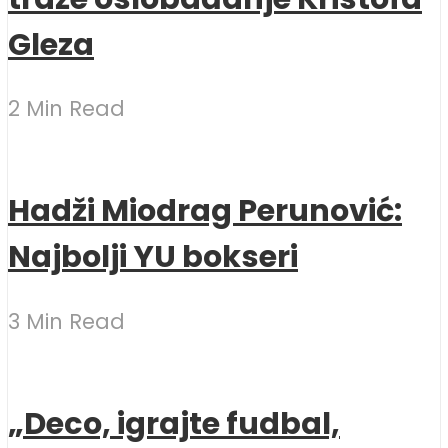
Gleza
2 Min Read
Hadži Miodrag Perunović:
Najbolji YU bokseri
3 Min Read
„Deco, igrajte fudbal,