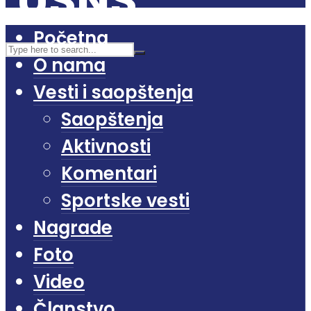
Početna
O nama
Vesti i saopštenja
Saopštenja
Aktivnosti
Komentari
Sportske vesti
Nagrade
Foto
Video
Članstvo