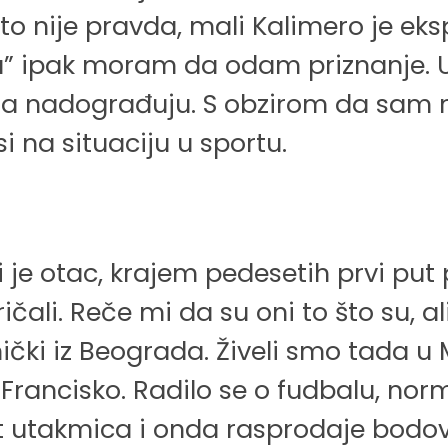
 nije pravda, mali Kalimero je eksplo
ma” ipak moram da odam priznanje. 
 ga nadograđuju. S obzirom da sam n
i na situaciju u sportu.
je otac, krajem pedesetih prvi put 
ičali. Reče mi da su oni to što su, a
ički iz Beograda. Živeli smo tada u 
ancisko. Radilo se o fudbalu, norma
t utakmica i onda rasprodaje bodov