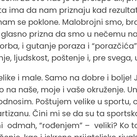
 šta ima da nam priznaju kad rezulta
am se poklone. Malobrojni smo, br
i glasno prizna da smo u nečemu najb
i borba, i gutanje poraza i “porazčića
e, ljudskost, poštenje i, pre svega,
ike i male. Samo na dobre i bolje! 
ao na naše, moje i vaše okruženje. 
odnosim. Poštujem velike u sportu, 
artizanu. Čini mi se da su ta sportska
ni odmah, “rođenjem” – veliki? Ko to