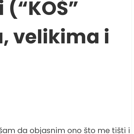
i (“KOŠ”
 velikima i
am da objasnim ono što me tišti i