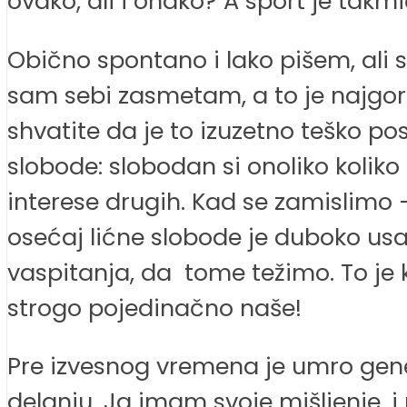
ovako, ali i onako? A sport je takmi
Obično spontano i lako pišem, ali s
sam sebi zasmetam, a to je najgor
shvatite da je to izuzetno teško p
slobode: slobodan si onoliko koliko
interese drugih. Kad se zamislimo
osećaj lićne slobode je duboko usađ
vaspitanja, da tome težimo. To je k
strogo pojedinačno naše!
Pre izvesnog vremena je umro gener
delanju. Ja imam svoje mišljenje, i 