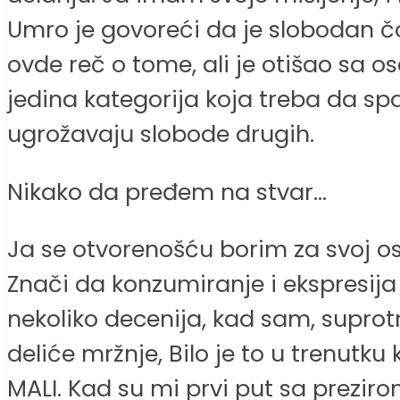
Umro je govoreći da je slobodan čove
ovde reč o tome, ali je otišao sa 
jedina kategorija koja treba da sp
ugrožavaju slobode drugih.
Nikako da pređem na stvar…
Ja se otvorenošću borim za svoj os
Znači da konzumiranje i ekspresija 
nekoliko decenija, kad sam, suprotn
deliće mržnje, Bilo je to u trenutk
MALI. Kad su mi prvi put sa preziro