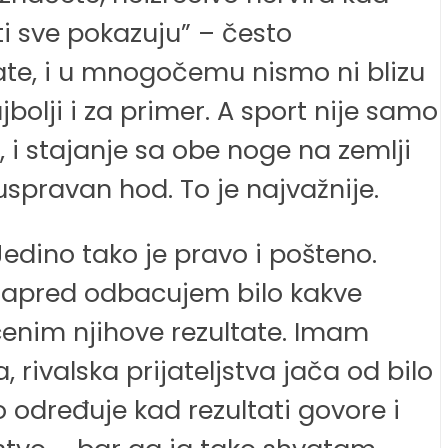
ti sve pokazuju” – često
ate, i u mnogočemu nismo ni blizu
olji i za primer. A sport nije samo
”, i stajanje sa obe noge na zemlji
 uspravan hod. To je najvažnije.
Jedino tako je pravo i pošteno.
Unapred odbacujem bilo kakve
cenim njihove rezultate. Imam
, rivalska prijateljstva jača od bilo
 određuje kad rezultati govore i