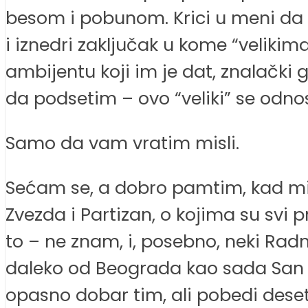
besom i pobunom. Krici u meni da to
i iznedri zaključak u kome “veliki
ambijentu koji im je dat, znalački
da podsetim – ovo “veliki” se odnos
Samo da vam vratim misli.
Sećam se, a dobro pamtim, kad mi 
Zvezda i Partizan, o kojima su svi pr
to – ne znam, i, posebno, neki Radn
daleko od Beograda kao sada San Fr
opasno dobar tim, ali pobedi dese