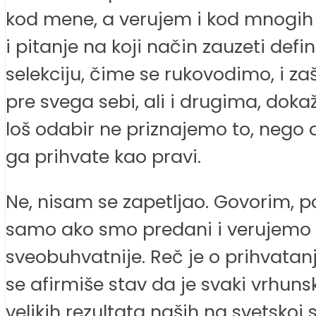
kod mene, a verujem i kod mnogih d
i pitanje na koji način zauzeti defi
selekciju, čime se rukovodimo, i z
pre svega sebi, ali i drugima, dok
loš odabir ne priznajemo to, nego
ga prihvate kao pravi.
Ne, nisam se zapetljao. Govorim, p
samo ako smo predani i verujemo d
sveobuhvatnije. Reč je o prihvata
se afirmiše stav da je svaki vrhuns
velikih rezultata naših na svetskoj 