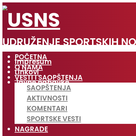
UDRUŽENJE SPORTSKIH NO
POČETNA
Impresum
O NAMA
Linkovi
VESTI I SAOPŠTENJA
Javne nabavke
SAOPŠTENJA
AKTIVNOSTI
KOMENTARI
SPORTSKE VESTI
NAGRADE