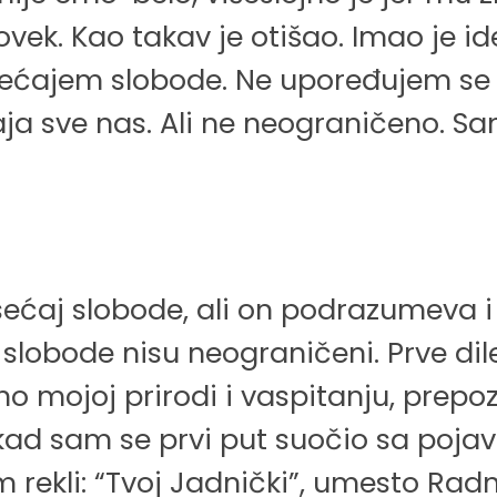
k. Kao takav je otišao. Imao je ideale
osećajem slobode. Ne upoređujem se 
aja sve nas. Ali ne neograničeno. 
ećaj slobode, ali on podrazumeva i p
slobode nisu neograničeni. Prve dil
o mojoj prirodi i vaspitanju, prepo
u kad sam se prvi put suočio sa poja
m rekli: “Tvoj Jadnički”, umesto Radn