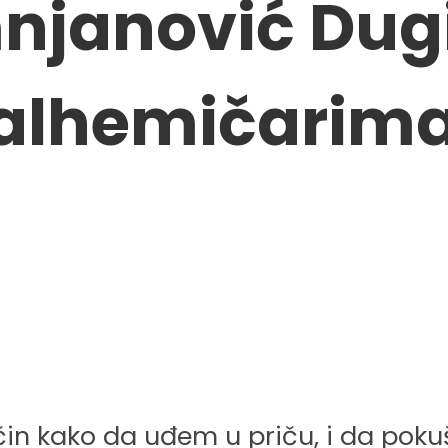
njanović Dug
alhemičarima,
 kako da uđem u priču, i da pokuš