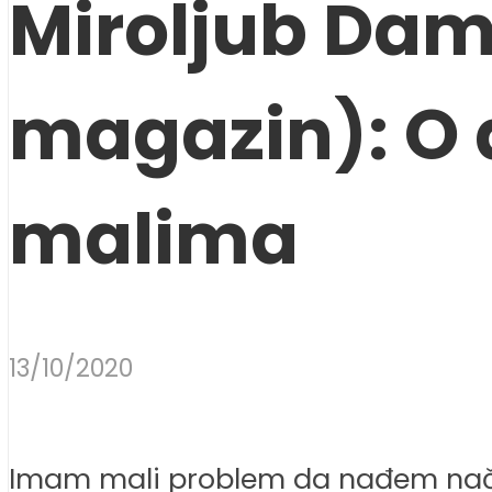
Miroljub Dam
magazin): O 
malima
13/10/2020
Imam mali problem da nađem način