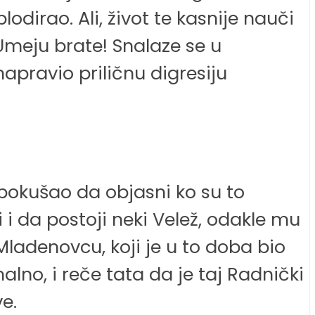
dirao. Ali, život te kasnije nauči
Umeju brate! Snalaze se u
apravio priličnu digresiju
pokušao da objasni ko su to
li i da postoji neki Velež, odakle mu
Mladenovcu, koji je u to doba bio
lno, i reče tata da je taj Radnički
e.