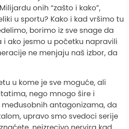
lijardu onih “zašto i kako”,
eliki u sportu? Kako i kad vršimo tu
redelimo, borimo iz sve snage da
a i ako jesmo u početku napravili
eracije ne menjaju naš izbor, da
etu u kome je sve moguće, ali
ltatima, nego mnogo šire i
ših međusobnih antagonizama, da
stalom, upravo smo svedoci serije
riznaćete, neizrecivo nervira kad