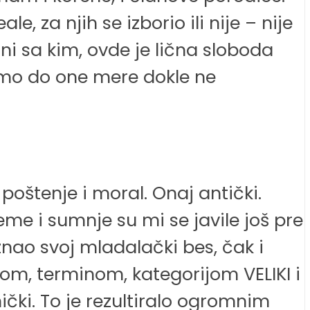
, za njih se izborio ili nije – nije
ni sa kim, ovde je lična sloboda
Samo do one mere dokle ne
oštenje i moral. Onaj antički.
eme i sumnje su mi se javile još pre
znao svoj mladalački bes, čak i
vom, terminom, kategorijom VELIKI i
ički. To je rezultiralo ogromnim