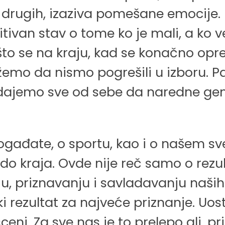
rugih, izaziva pomešane emocije. Mi
nitivan stav o tome ko je mali, a ko v
ašto se na kraju, kad se konačno op
ažemo da nismo pogrešili u izboru. P
 dajemo sve od sebe da naredne gen
ogađate, o sportu, kao i o našem sv
o kraja. Ovde nije reč samo o rezu
nju, priznavanju i savladavanju na
ki rezultat za najveće priznanje. Uo
sceni. Za sve nas je to prelepo ali, p