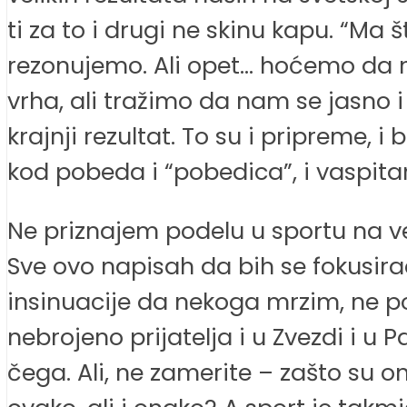
ti za to i drugi ne skinu kapu. “Ma
rezonujemo. Ali opet… hoćemo da n
vrha, ali tražimo da nam se jasno 
krajnji rezultat. To su i pripreme, 
kod pobeda i “pobedica”, i vaspitanj
Ne priznajem podelu u sportu na vel
Sve ovo napisah da bih se fokusir
insinuacije da nekoga mrzim, ne p
nebrojeno prijatelja i u Zvezdi i u P
čega. Ali, ne zamerite – zašto su o