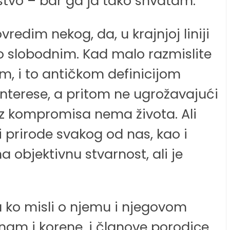
alstvo – bar ga ja tako shvatam.
redim nekog, da, u krajnjoj liniji
o slobodnim. Kad malo razmislite
m, i to antičkom definicijom
 interese, a pritom ne ugrožavajući
ez kompromisa nema života. Ali
i prirode svakog od nas, kao i
 objektivnu stvarnost, ali je
a ko misli o njemu i njegovom
znam i korene, i članove porodice.