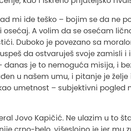
čenje, kao i iskreno prijateljsko riv
ad mi ide teško – bojim se da ne pov
i osećaj. A volim da se osećam ličn
ostići. Duboko je povezano sa moralo
 uspeš da ostvaruješ svoje zamisli i
 – danas je to nemoguća misija, i b
en u našem umu, i pitanje je želje 
ao umetnost – subjektivni pogled na
al Jovo Kapičić. Ne ulazim u to št
nije crno-belo, višeslojno je jer mu 