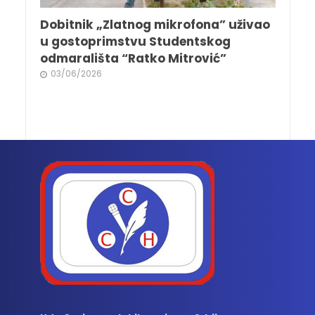
Dobitnik „Zlatnog mikrofona” uživao
u gostoprimstvu Studentskog
odmarališta “Ratko Mitrović”
03/06/2026