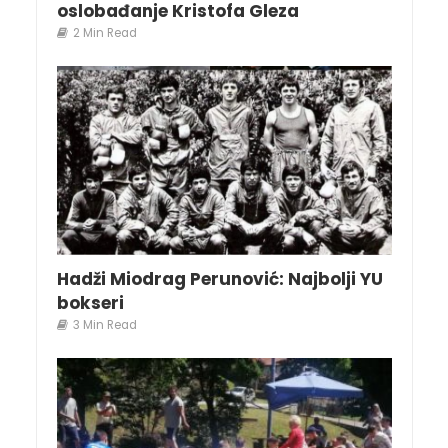
oslobađanje Kristofa Gleza
2 Min Read
Hadži Miodrag Perunović: Najbolji YU
bokseri
3 Min Read