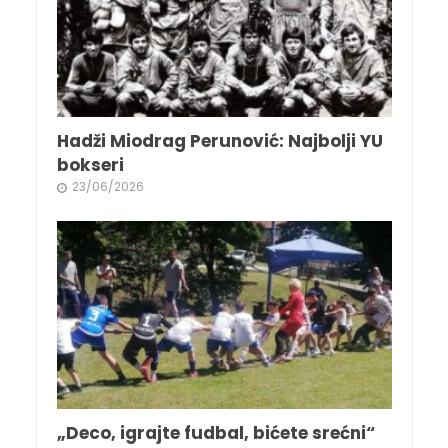
Hadži Miodrag Perunović: Najbolji YU
bokseri
23/06/2026
„Deco, igrajte fudbal, bićete srećni“