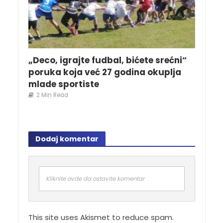
„Deco, igrajte fudbal, bićete srećni“
poruka koja već 27 godina okuplja
mlade sportiste
2 Min Read
Dodaj komentar
Kliknite ovde da ostavite komentar
This site uses Akismet to reduce spam.