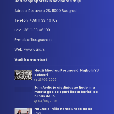
Udruženje sportskih novinara Srbije
Adresa: Resavska 28, 11000 Beograd
Telefon: +381 11 33 46 109
Fax: +381 11 33 46 109
E-mail: office@usns.rs
Web: www.usns.rs
Vaši komentari
Hadži Miodrag Perunović: Najbolji YU
bokseri
23/06/2026
Edin Avdić je ujedinjavao ljude i na
mestu gde se sport često koristi da
bi nas delio
04/06/2026
Na „halo“ više nema Brade da se
javi…