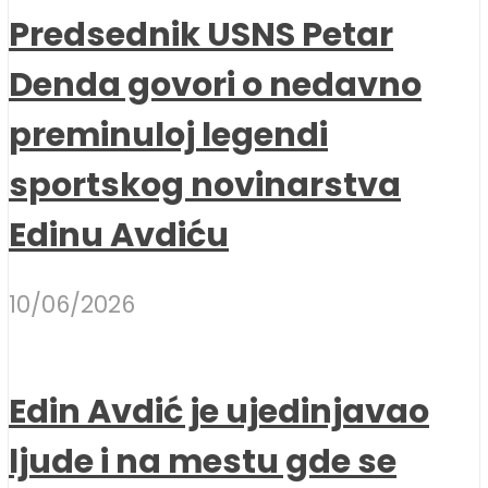
Predsednik USNS Petar
Denda govori o nedavno
preminuloj legendi
sportskog novinarstva
Edinu Avdiću
10/06/2026
Edin Avdić je ujedinjavao
ljude i na mestu gde se