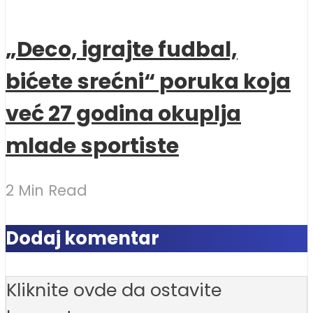
„Deco, igrajte fudbal,
bićete srećni“ poruka koja
već 27 godina okuplja
mlade sportiste
2 Min Read
Dodaj komentar
Kliknite ovde da ostavite