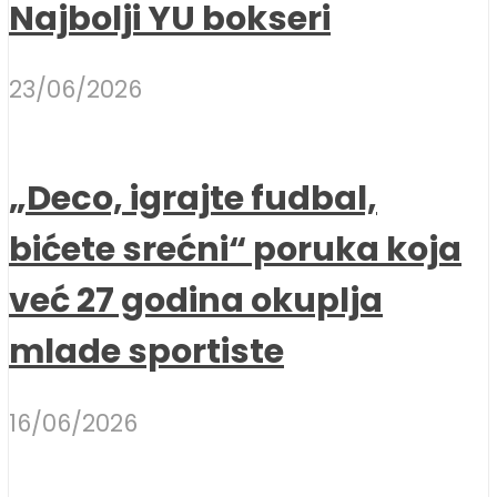
Najbolji YU bokseri
23/06/2026
„Deco, igrajte fudbal,
bićete srećni“ poruka koja
već 27 godina okuplja
mlade sportiste
16/06/2026