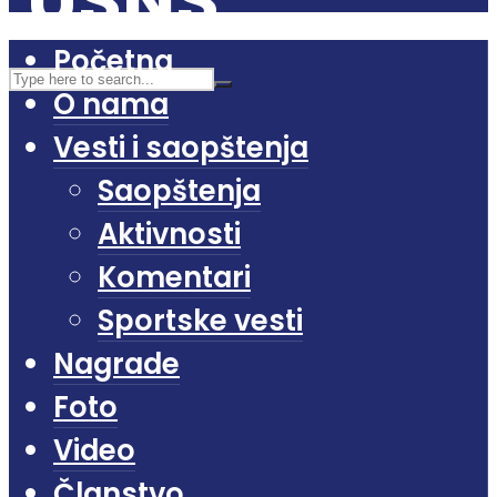
Početna
O nama
Vesti i saopštenja
Saopštenja
Aktivnosti
Komentari
Sportske vesti
Nagrade
Foto
Video
Članstvo