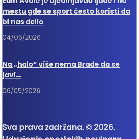
Edin Avdić je ujedinjavao ljude i na
mestu gde se sport često koristi da
bi nas delio
04/06/2026
Na „halo“ više nema Brade da se
javi…
06/05/2026
Sva prava zadržana. © 2026.