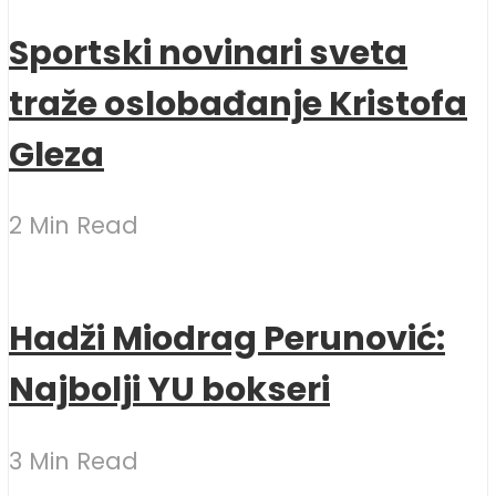
Sportski novinari sveta
traže oslobađanje Kristofa
Gleza
2 Min Read
Hadži Miodrag Perunović:
Najbolji YU bokseri
3 Min Read