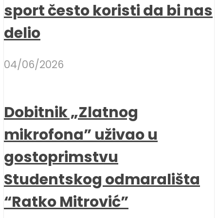
sport često koristi da bi nas
delio
04/06/2026
Dobitnik „Zlatnog
mikrofona” uživao u
gostoprimstvu
Studentskog odmarališta
“Ratko Mitrović”