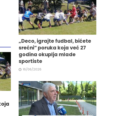
„Deco, igrajte fudbal, bićete
srećni“ poruka koja već 27
godina okuplja mlade
sportiste
16/06/2026
koja