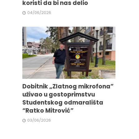
koristi da bi nas delio
04/06/2026
Dobitnik „Zlatnog mikrofona”
uživao u gostoprimstvu
Studentskog odmarališta
“Ratko Mitrović”
03/06/2026