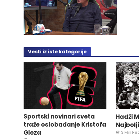
Vesti iz iste kategorije
Sportski novinari sveta
Hadži M
traže oslobađanje Kristofa
Najbolj
Gleza
3 Min Re