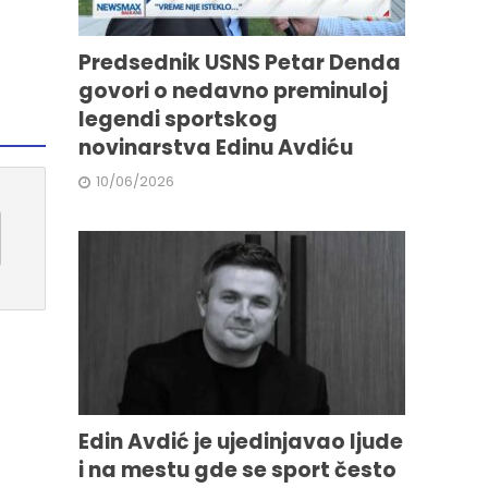
Predsednik USNS Petar Denda
govori o nedavno preminuloj
legendi sportskog
novinarstva Edinu Avdiću
10/06/2026
Edin Avdić je ujedinjavao ljude
i na mestu gde se sport često