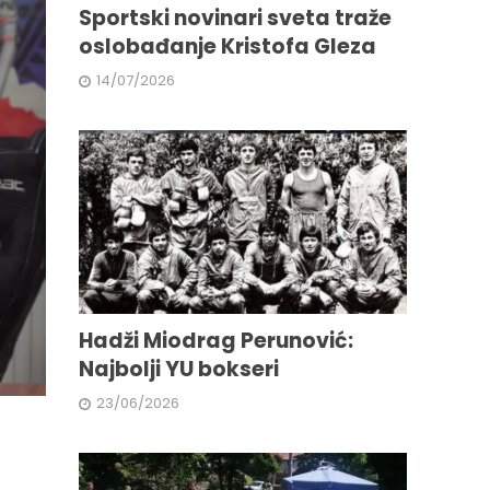
Sportski novinari sveta traže
oslobađanje Kristofa Gleza
14/07/2026
Hadži Miodrag Perunović:
Najbolji YU bokseri
23/06/2026