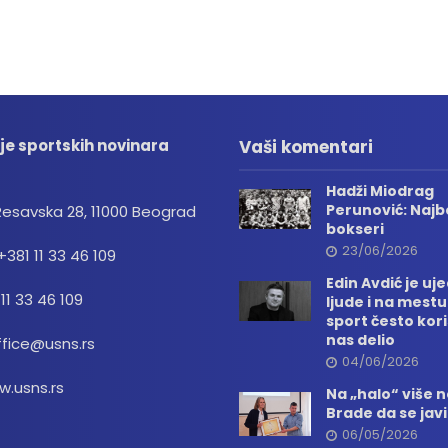
je sportskih novinara
Vaši komentari
Hadži Miodrag
Perunović: Najbo
Resavska 28, 11000 Beograd
bokseri
23/06/2026
+381 11 33 46 109
Edin Avdić je uj
 11 33 46 109
ljude i na mestu
sport često kori
nas delio
ffice@usns.rs
04/06/2026
.usns.rs
Na „halo“ više
Brade da se jav
06/05/2026