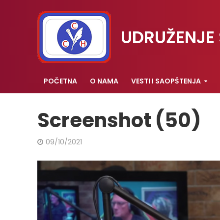
UDRUŽENJE 
POČETNA
O NAMA
VESTI I SAOPŠTENJA
Screenshot (50)
09/10/2021