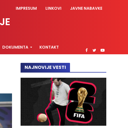
IMPRESUM
LINKOVI
JAVNE NABAVKE
JE
DOKUMENTA
KONTAKT
NAJNOVIJE VESTI