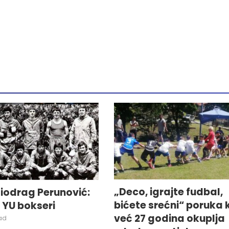
„Deco, igrajte fudbal,
iodrag Perunović:
bićete srećni“ poruka 
i YU bokseri
već 27 godina okuplja
ad