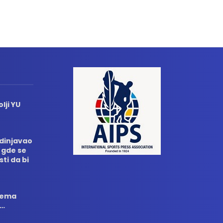
lji YU
edinjavao
 gde se
sti da bi
 nema
i…