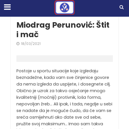
Miodrag Perunović: Štit
i mač
18/03/2021
Postoje u sportu situacije koje izgledaju
beznadežne, kada vam sve činjenice govore
da nema izgleda da uspijete, i dosegnete cilj.
Obično je uzrok za takvo osjećanje mnogo
kvalitetniji (moćniji) protivnik, loša forma,
nepovoljan žreb… Ali ipak, i tada, negdje u sebi
se nadate da je moguće čudo, da će vam se
sreća osmijehnuti ako date sve od sebe,
pružite svoj maksimum… Imao sam takva