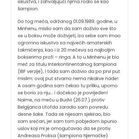
iskustva, i zahvaljujući njima rodio se kao
šampion.
Do tog meča, održanog 01.09.1989. godine, u
Minhenu, mislio sam da sam doživio sve što
se u boksu može doživjeti, iza sebe sam imao
ogromno iskustvo sa najvećih amaterskih
takmičenja, kao i iz 20 mečeva sa najboljim
bokserima profi – ringa. A to u Minhenu je bio
meč za titulu Interkontinentalnog šampiona
(IBF verzije), i tada sam doživio da po prvi put
mislim: ovaj put stvarno nema nikakve nade!
A osam godina sam čekao tu priliku, uporno
se borio za nju… i dočekao je povrijeđen!
Naime, na meču u Budvi (26.07.) protiv
Belgijanca Utofda zaradio sam povredu
desne šake. Tada se nijesam sjekirao, bio
sam srećan, jer sam tom pobjedom ispunio
uslov koji mi je omogućavao da se protiv
Andreasa Proksa (šampiona Njemačke)