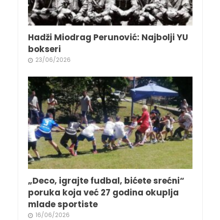
Hadži Miodrag Perunović: Najbolji YU
bokseri
23/06/2026
„Deco, igrajte fudbal, bićete srećni“
poruka koja već 27 godina okuplja
mlade sportiste
16/06/2026