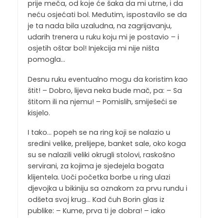
prije meča, od koje će šaka da mi utrne, i da
neću osjećati bol. Međutim, ispostavilo se da
je ta nada bila uzaludna, na zagrijavanju,
udarih trenera u ruku koju mi je postavio – i
osjetih oštar bol! Injekcija mi nije ništa
pomogla…
Desnu ruku eventualno mogu da koristim kao
štit! – Dobro, lijeva neka bude mač, pa: – Sa
štitom ili na njemu! – Pomislih, smiješeći se
kisjelo.
I tako… popeh se na ring koji se nalazio u
sredini velike, prelijepe, banket sale, oko koga
su se nalazili veliki okrugli stolovi, raskošno
servirani, za kojima je sjedejela bogata
klijentela. Uoči početka borbe u ring ulazi
djevojka u bikiniju sa oznakom za prvu rundu i
odšeta svoj krug… Kad čuh Borin glas iz
publike: – Kume, prva ti je dobra! – iako