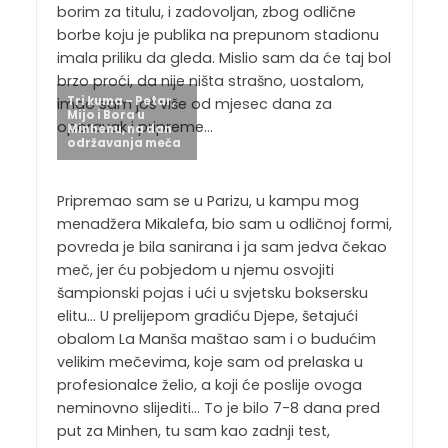
borim za titulu, i zadovoljan, zbog odlične
borbe koju je publika na prepunom stadionu
imala priliku da gleda. Mislio sam da će taj bol
brzo proći, da nije ništa strašno, uostalom,
Tri kuma – Petar,
imao sam još više od mjesec dana za
Mijo i Bora u
oporavak i pripreme…
Minhenu, na dan
održavanja meča
Pripremao sam se u Parizu, u kampu mog
menadžera Mikalefa, bio sam u odličnoj formi,
povreda je bila sanirana i ja sam jedva čekao
meč, jer ću pobjedom u njemu osvojiti
šampionski pojas i ući u svjetsku boksersku
elitu… U prelijepom gradiću Djepe, šetajući
obalom La Manša maštao sam i o budućim
velikim mečevima, koje sam od prelaska u
profesionalce želio, a koji će poslije ovoga
neminovno slijediti… To je bilo 7-8 dana pred
put za Minhen, tu sam kao zadnji test,