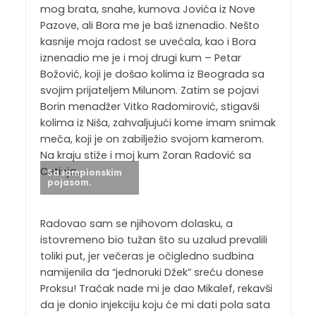
mog brata, snahe, kumova Jovića iz Nove
Pazove, ali Bora me je baš iznenadio. Nešto
kasnije moja radost se uvećala, kao i Bora
iznenadio me je i moj drugi kum – Petar
Božović, koji je došao kolima iz Beograda sa
svojim prijateljem Milunom. Zatim se pojavi
Borin menadžer Vitko Radomirović, stigavši
kolima iz Niša, zahvaljujući kome imam snimak
meča, koji je on zabilježio svojom kamerom.
Na kraju stiže i moj kum Zoran Radović sa
Cetinja…
Sa šampionskim
pojasom.
Radovao sam se njihovom dolasku, a
istovremeno bio tužan što su uzalud prevalili
toliki put, jer večeras je očigledno sudbina
namijenila da “jednoruki Džek” sreću donese
Proksu! Tračak nade mi je dao Mikalef, rekavši
da je donio injekciju koju će mi dati pola sata