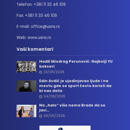
Telefon: +381 11 33 46 109
Fax: +381 11 33 46 109
E-mail: office@usns.rs
Web: www.usns.rs
Vaši komentari
Hadži Miodrag Perunović: Najbolji YU
bokseri
23/06/2026
Edin Avdić je ujedinjavao ljude i na
mestu gde se sport često koristi da
bi nas delio
04/06/2026
Na „halo“ više nema Brade da se
javi…
06/05/2026