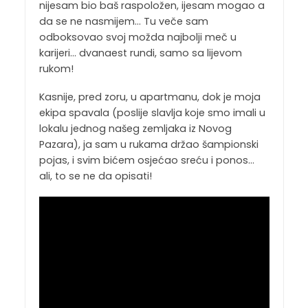
nijesam bio baš raspoložen, ijesam mogao a
da se ne nasmijem… Tu veče sam
odboksovao svoj možda najbolji meč u
karijeri… dvanaest rundi, samo sa lijevom
rukom!
Kasnije, pred zoru, u apartmanu, dok je moja
ekipa spavala (poslije slavlja koje smo imali u
lokalu jednog našeg zemljaka iz Novog
Pazara), ja sam u rukama držao šampionski
pojas, i svim bićem osjećao sreću i ponos…
ali, to se ne da opisati!