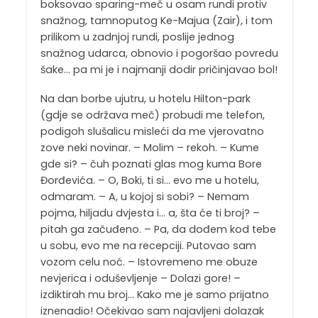
boksovao sparing-meč u osam rundi protiv
snažnog, tamnoputog Ke-Majua (Zair), i tom
prilikom u zadnjoj rundi, poslije jednog
snažnog udarca, obnovio i pogoršao povredu
šake… pa mi je i najmanji dodir pričinjavao bol!
Na dan borbe ujutru, u hotelu Hilton-park
(gdje se održava meč) probudi me telefon,
podigoh slušalicu misleći da me vjerovatno
zove neki novinar. – Molim – rekoh. – Kume
gde si? – čuh poznati glas mog kuma Bore
Đorđevića. – O, Boki, ti si… evo me u hotelu,
odmaram. – A, u kojoj si sobi? – Nemam
pojma, hiljadu dvjesta i… a, šta će ti broj? –
pitah ga začuđeno. – Pa, da dođem kod tebe
u sobu, evo me na recepciji. Putovao sam
vozom celu noć. – Istovremeno me obuze
nevjerica i oduševljenje – Dolazi gore! –
izdiktirah mu broj… Kako me je samo prijatno
iznenadio! Očekivao sam najavljeni dolazak