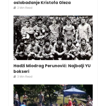
oslobađanje Kristofa Gleza
2 Min Read
Hadži Miodrag Perunović: Najbolji YU
bokseri
3 Min Read