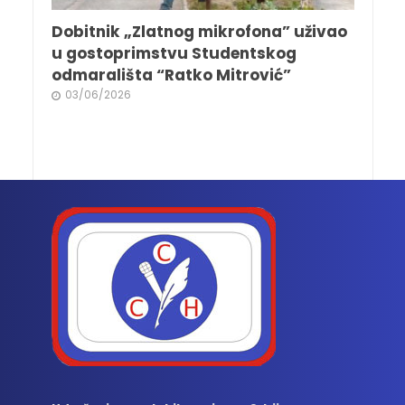
Dobitnik „Zlatnog mikrofona” uživao
u gostoprimstvu Studentskog
odmarališta “Ratko Mitrović”
03/06/2026