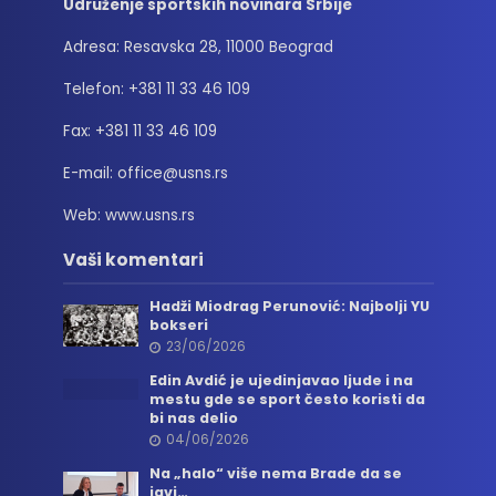
Udruženje sportskih novinara Srbije
Adresa: Resavska 28, 11000 Beograd
Telefon: +381 11 33 46 109
Fax: +381 11 33 46 109
E-mail: office@usns.rs
Web: www.usns.rs
Vaši komentari
Hadži Miodrag Perunović: Najbolji YU
bokseri
23/06/2026
Edin Avdić je ujedinjavao ljude i na
mestu gde se sport često koristi da
bi nas delio
04/06/2026
Na „halo“ više nema Brade da se
javi…