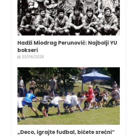
Hadži Miodrag Perunović: Najbolji YU
bokseri
23/06/2026
„Deco, igrajte fudbal, bićete srećni“