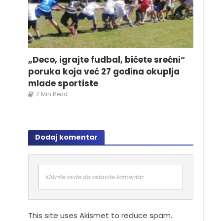
„Deco, igrajte fudbal, bićete srećni“
poruka koja već 27 godina okuplja
mlade sportiste
2 Min Read
Dodaj komentar
Kliknite ovde da ostavite komentar
This site uses Akismet to reduce spam.