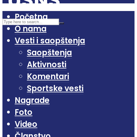
Početna
O nama
Vesti i saopštenja
Saopštenja
Aktivnosti
Komentari
Sportske vesti
Nagrade
Foto
Video
Članstvo