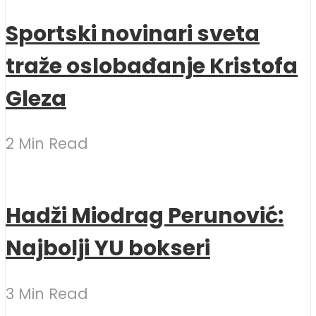
Sportski novinari sveta
traže oslobađanje Kristofa
Gleza
2 Min Read
Hadži Miodrag Perunović:
Najbolji YU bokseri
3 Min Read