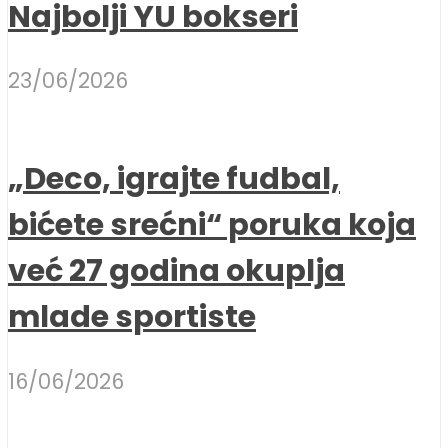
Najbolji YU bokseri
23/06/2026
„Deco, igrajte fudbal,
bićete srećni“ poruka koja
već 27 godina okuplja
mlade sportiste
16/06/2026