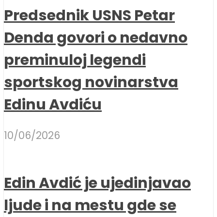
Predsednik USNS Petar
Denda govori o nedavno
preminuloj legendi
sportskog novinarstva
Edinu Avdiću
10/06/2026
Edin Avdić je ujedinjavao
ljude i na mestu gde se