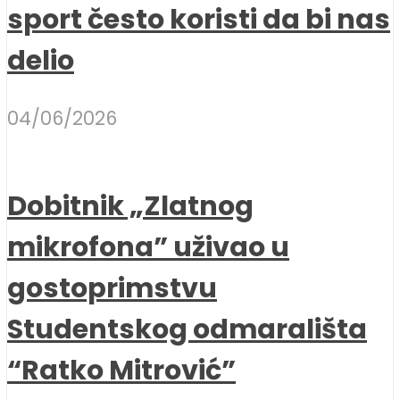
sport često koristi da bi nas
delio
04/06/2026
Dobitnik „Zlatnog
mikrofona” uživao u
gostoprimstvu
Studentskog odmarališta
“Ratko Mitrović”