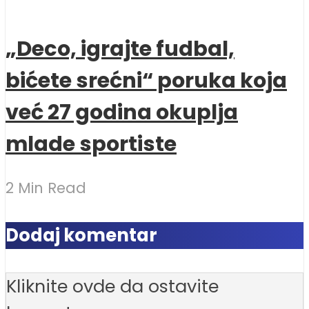
„Deco, igrajte fudbal,
bićete srećni“ poruka koja
već 27 godina okuplja
mlade sportiste
2 Min Read
Dodaj komentar
Kliknite ovde da ostavite