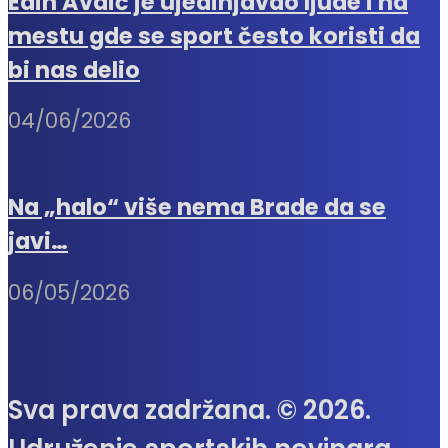
Edin Avdić je ujedinjavao ljude i na
mestu gde se sport često koristi da
bi nas delio
04/06/2026
Na „halo“ više nema Brade da se
javi…
06/05/2026
Sva prava zadržana. © 2026.