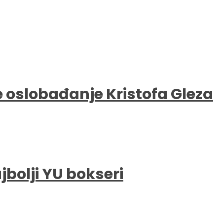
e oslobađanje Kristofa Gleza
bolji YU bokseri