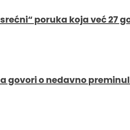
e srećni“ poruka koja već 27 
a govori o nedavno preminul