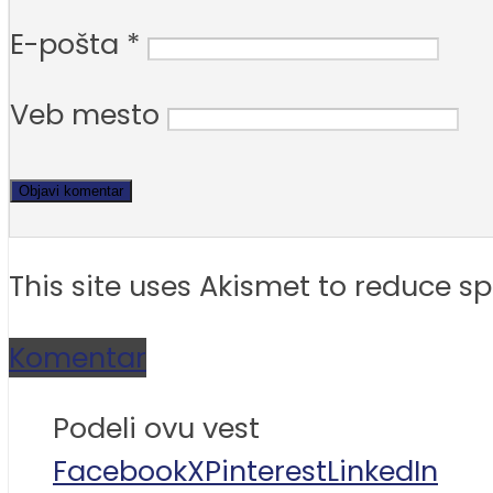
E-pošta
*
Veb mesto
This site uses Akismet to reduce 
Komentar
Podeli ovu vest
Facebook
X
Pinterest
LinkedIn