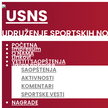
UDRUŽENJE SPORTSKIH NO
POČETNA
Impresum
O NAMA
Linkovi
VESTI I SAOPŠTENJA
Javne nabavke
SAOPŠTENJA
AKTIVNOSTI
KOMENTARI
SPORTSKE VESTI
NAGRADE