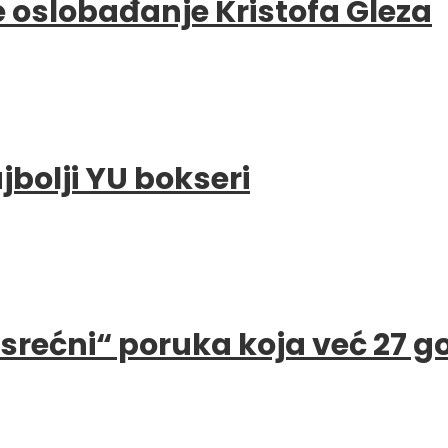
e oslobađanje Kristofa Gleza
bolji YU bokseri
e srećni“ poruka koja već 27 