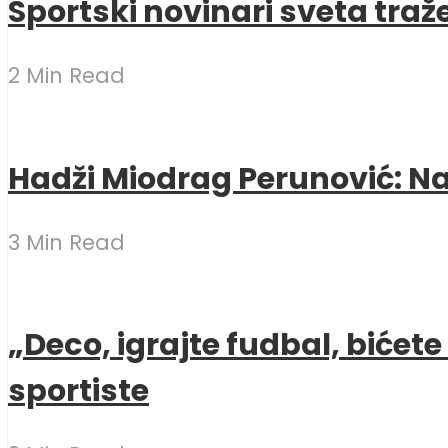
Sportski novinari sveta traž
2 Min Read
Hadži Miodrag Perunović: Naj
3 Min Read
„Deco, igrajte fudbal, bićet
sportiste