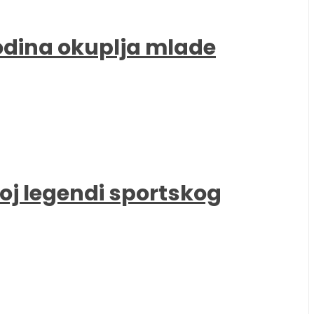
godina okuplja mlade
oj legendi sportskog